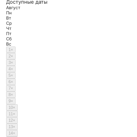
Доступные даты
Август
Пн
Вт
Ср
Чт
Пт
Сб
Вс
1
×
2
×
3
×
4
×
5
×
6
×
7
×
8
×
9
×
10
×
11
×
12
×
13
×
14
×