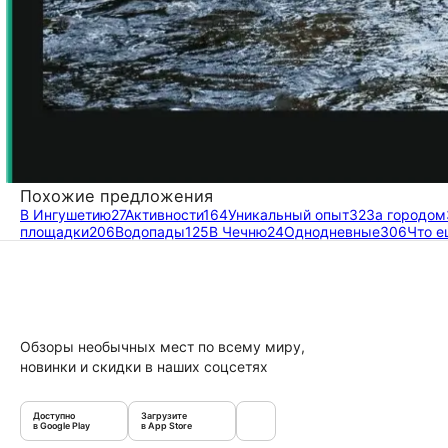
Похожие предложения
В Ингушетию
27
Активности
164
Уникальный опыт
32
За городом
площадки
206
Водопады
125
В Чечню
24
Однодневные
306
Что е
Обзоры необычных мест по всему миру,
новинки и скидки в наших соцсетях
Доступно
Загрузите
в Google Play
в App Store