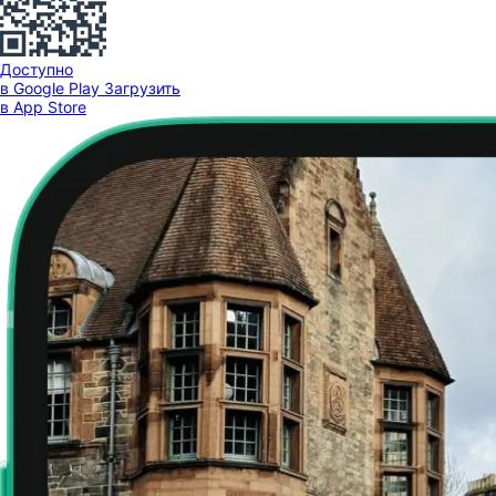
Доступно
в Google Play
Загрузить
в App Store