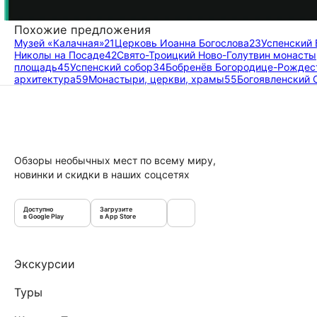
Похожие предложения
Музей «Калачная»
21
Церковь Иоанна Богослова
23
Успенский
Николы на Посаде
42
Свято-Троицкий Ново-Голутвин монаст
площадь
45
Успенский собор
34
Бобренёв Богородице-Рождес
архитектура
59
Монастыри, церкви, храмы
55
Богоявленский 
Обзоры необычных мест по всему миру,
новинки и скидки в наших соцсетях
Доступно
Загрузите
в Google Play
в App Store
Экскурсии
Туры