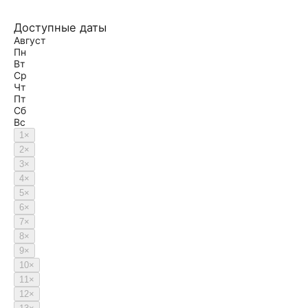
Доступные даты
Август
Пн
Вт
Ср
Чт
Пт
Сб
Вс
1
×
2
×
3
×
4
×
5
×
6
×
7
×
8
×
9
×
10
×
11
×
12
×