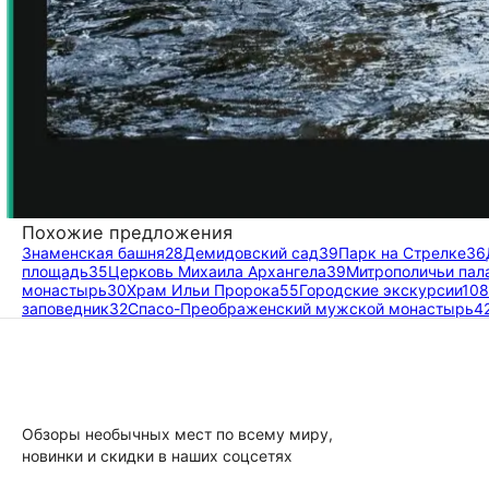
Похожие предложения
Знаменская башня
28
Демидовский сад
39
Парк на Стрелке
36
площадь
35
Церковь Михаила Архангела
39
Митрополичьи пал
монастырь
30
Храм Ильи Пророка
55
Городские экскурсии
108
заповедник
32
Спасо-Преображенский мужской монастырь
4
Обзоры необычных мест по всему миру,
новинки и скидки в наших соцсетях