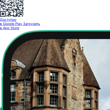
Доступно
в Google Play
Загрузить
в App Store