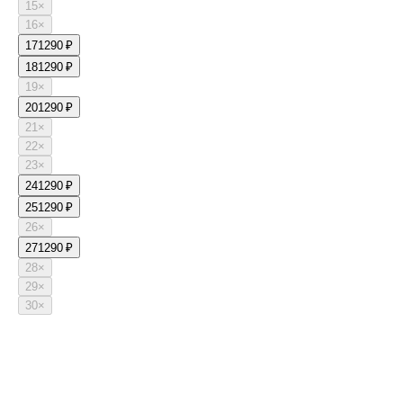
15
×
16
×
17
1290 ₽
18
1290 ₽
19
×
20
1290 ₽
21
×
22
×
23
×
24
1290 ₽
25
1290 ₽
26
×
27
1290 ₽
28
×
29
×
30
×