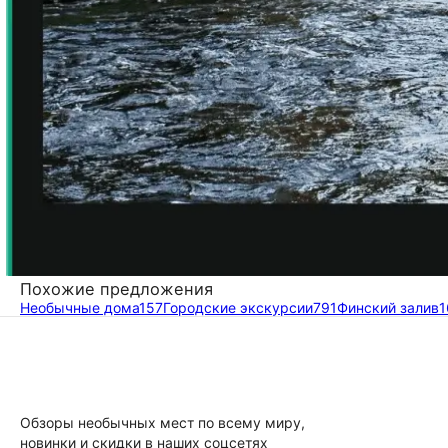
Похожие предложения
Необычные дома
157
Городские экскурсии
791
Финский залив
1
Обзоры необычных мест по всему миру,
новинки и скидки в наших соцсетях