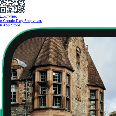
Доступно
в Google Play
Загрузить
в App Store