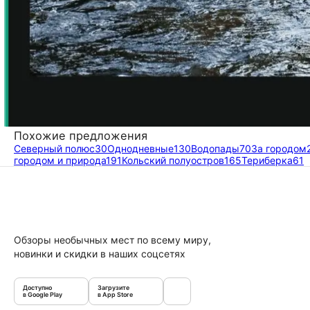
Похожие предложения
Северный полюс
30
Однодневные
130
Водопады
70
За городом
городом и природа
191
Кольский полуостров
165
Териберка
61
Обзоры необычных мест по всему миру,
новинки и скидки в наших соцсетях
Доступно
Загрузите
в Google Play
в App Store