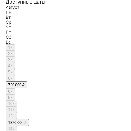
Доступные даты
Август
Пн
Вт
Ср
Чт
Пт
Сб
Вс
1
×
2
×
3
×
4
×
5
×
6
×
7
20 000 ₽
8
×
9
×
10
×
11
×
12
×
13
20 000 ₽
14
×