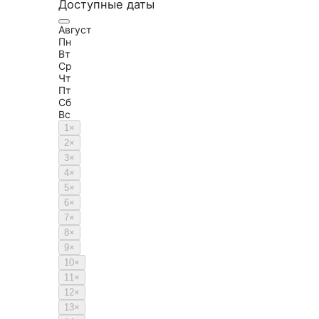
Доступные даты
Август
Пн
Вт
Ср
Чт
Пт
Сб
Вс
1
×
2
×
3
×
4
×
5
×
6
×
7
×
8
×
9
×
10
×
11
×
12
×
13
×