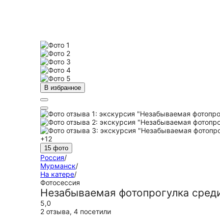
В избранное
+12
15 фото
Россия
/
Мурманск
/
На катере
/
Фотосессия
Незабываемая фотопрогулка сред
5,0
2 отзыва
,
4 посетили