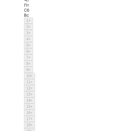
Чт
Пт
Сб
Вс
1
×
2
×
3
×
4
×
5
×
6
×
7
×
8
×
9
×
10
×
11
×
12
×
13
×
14
×
15
×
16
×
17
×
18
×