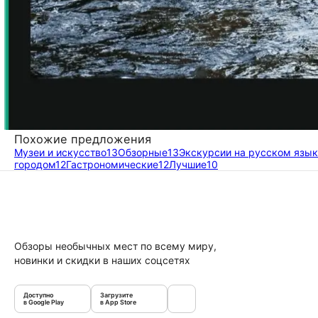
Похожие предложения
Музеи и искусство
13
Обзорные
13
Экскурсии на русском язы
городом
12
Гастрономические
12
Лучшие
10
Обзоры необычных мест по всему миру,
новинки и скидки в наших соцсетях
Доступно
Загрузите
в Google Play
в App Store