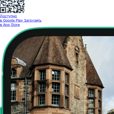
Доступно
в Google Play
Загрузить
в App Store