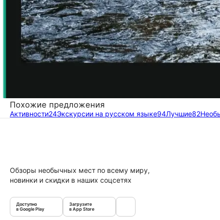
Похожие предложения
Активности
24
Экскурсии на русском языке
94
Лучшие
82
Необ
Обзоры необычных мест по всему миру,
новинки и скидки в наших соцсетях
Доступно
Загрузите
в Google Play
в App Store