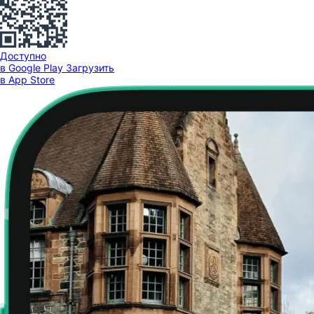
Доступно
в Google Play
Загрузить
в App Store