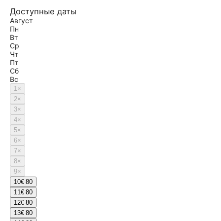
Доступные даты
Август
Пн
Вт
Ср
Чт
Пт
Сб
Вс
1
×
2
×
3
×
4
×
5
×
6
×
7
×
8
×
9
×
10
€ 80
11
€ 80
12
€ 80
13
€ 80