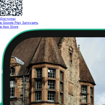
Доступно
в Google Play
Загрузить
в App Store