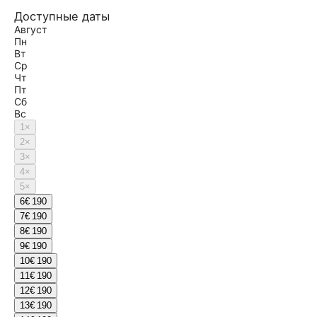
Доступные даты
Август
Пн
Вт
Ср
Чт
Пт
Сб
Вс
1
×
2
×
3
×
4
×
5
×
6
€ 190
7
€ 190
8
€ 190
9
€ 190
10
€ 190
11
€ 190
12
€ 190
13
€ 190