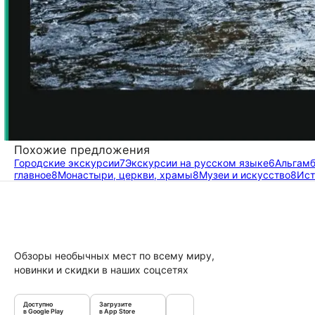
Похожие предложения
Городские экскурсии
7
Экскурсии на русском языке
6
Альгам
главное
8
Монастыри, церкви, храмы
8
Музеи и искусство
8
Ист
Обзоры необычных мест по всему миру,
новинки и скидки в наших соцсетях
Доступно
Загрузите
в Google Play
в App Store