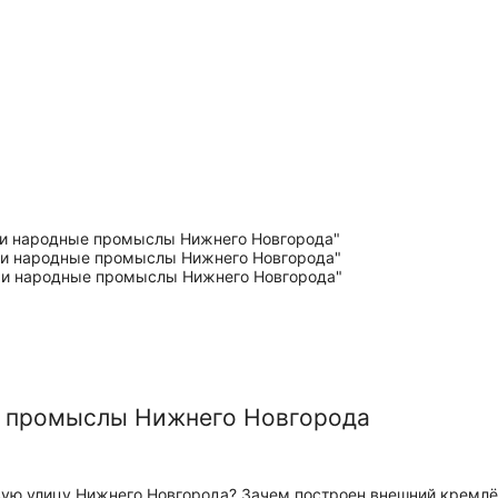
е промыслы Нижнего Новгорода
вую улицу Нижнего Новгорода? Зачем построен внешний кремлё