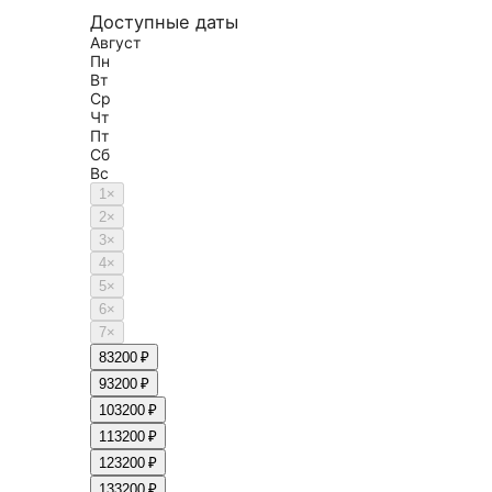
Доступные даты
Август
Пн
Вт
Ср
Чт
Пт
Сб
Вс
1
×
2
×
3
×
4
×
5
×
6
×
7
×
8
3200 ₽
9
3200 ₽
10
3200 ₽
11
3200 ₽
12
3200 ₽
13
3200 ₽