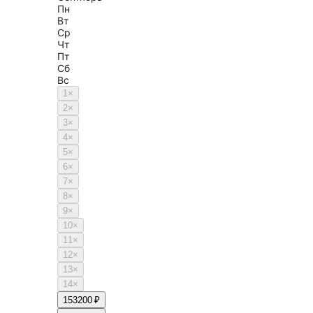
Пн
Вт
Ср
Чт
Пт
Сб
Вс
1
×
2
×
3
×
4
×
5
×
6
×
7
×
8
×
9
×
10
×
11
×
12
×
13
×
14
×
15
3200 ₽