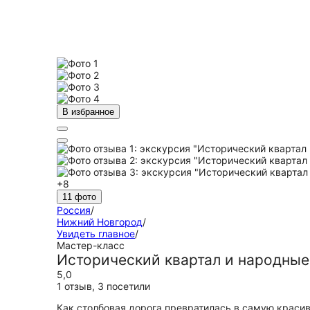
В избранное
+8
11 фото
Россия
/
Нижний Новгород
/
Увидеть главное
/
Мастер-класс
Исторический квартал и народны
5,0
1 отзыв
,
3 посетили
Как столбовая дорога превратилась в самую краси