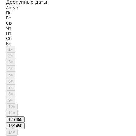
Доступные даты
Август
Пн
Вт
Ср
Чт
Пт
Сб
Вс
1
×
2
×
3
×
4
×
5
×
6
×
7
×
8
×
9
×
10
×
11
×
12
$ 450
13
$ 450
14
×