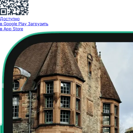
Доступно
в Google Play
Загрузить
в App Store