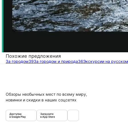
Похожие предложения
За городом
39
За городом и природа
36
Экскурсии на русском
Обзоры необычных мест по всему миру,
новинки и скидки в наших соцсетях
Доступно
Загрузите
в Google Play
в App Store