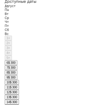
Доступные даты
Август
Пн
Вт
Ср
Чт
Пт
Сб
Вс
1
×
2
×
3
×
4
×
5
×
6
$ 300
7
$ 300
8
$ 300
9
$ 300
10
$ 300
11
$ 300
12
$ 300
13
$ 300
14
$ 300