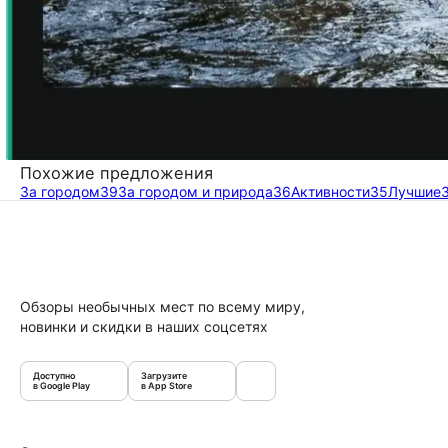
Похожие предложения
За городом
39
За городом и природа
36
Активности
35
Лучшие
Обзоры необычных мест по всему миру,
новинки и скидки в наших соцсетях
Доступно
Загрузите
в Google Play
в App Store