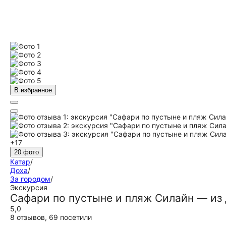
В избранное
+17
20 фото
Катар
/
Доха
/
За городом
/
Экскурсия
Сафари по пустыне и пляж Силайн — из
5,0
8 отзывов
,
69 посетили