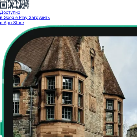
Доступно
в Google Play
Загрузить
в App Store