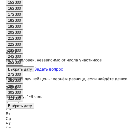
15
$ 300
16
$ 300
17
$ 300
18
$ 300
19
$ 300
20
$ 300
21
$ 300
22
$ 300
23
$ 300
300 $
24
$ 300
за 1-6 человек, независимо от числа участников
25
$ 300
26
$ 300
Задать вопрос
Выбрать дату
27
$ 300
Гарантия лучшей цены: вернём разницу, если найдёте дешев
28
$ 300
29
$ 300
300 $
30
$ 300
за группу, 1-6 чел.
31
$ 300
Сентябрь
Выбрать дату
Пн
Вт
Ср
Чт