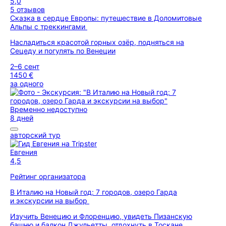
5,0
5 отзывов
Сказка в сердце Европы: путешествие в Доломитовые
Альпы с треккингами
Насладиться красотой горных озёр, подняться на
Сецеду и погулять по Венеции
2–6 сент
1450 €
за одного
Временно недоступно
8 дней
авторский тур
Евгения
4,5
Рейтинг организатора
В Италию на Новый год: 7 городов, озеро Гарда
и экскурсии на выбор
Изучить Венецию и Флоренцию, увидеть Пизанскую
башню и балкон Джульетты, отдохнуть в Тоскане