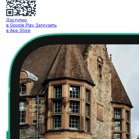
Доступно
в Google Play
Загрузить
в App Store