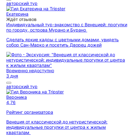
авторский тур
Екатерина
Ждёт отзывов
Индивидуальный тур-знакомство с Венецией: прогулки
по городу, острова Мурано и Бурано
Сделать яркие кадры с цветными домами, увидеть
собор Сан-Марко и посетить Дворец дожей
Временно недоступно
3 дня
авторский тур
Вероника
4,76
Рейтинг организатора
Венеция от классической до нетуристической:
индивидуальные прогулки от центра к жилым
кварталам