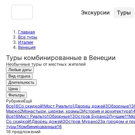
Экскурсии
Туры
Главная
Все туры
Италия
Венеция
Туры комбинированные в Венеции
Необычные туры от местных жителей
Любые даты
Вид отдыха
Длительность
Цена
Фильтры
Рубрики
Ещё
Все
16
Со скидкой
1
Мост Риальто
1
Дворец дожей
3
Обзорные
13
Марко
2
Монастыри, церкви, храмы
2
История и архитектура
1
Все
16
Мост Риальто
1
Обзорные
13
Остров Бурано
2
Лучшие
11
Мо
Со скидкой
1
Дворец дожей
3
Остров Мурано
2
За городом и п
туры
1
Комбинированные
16
16 предложений