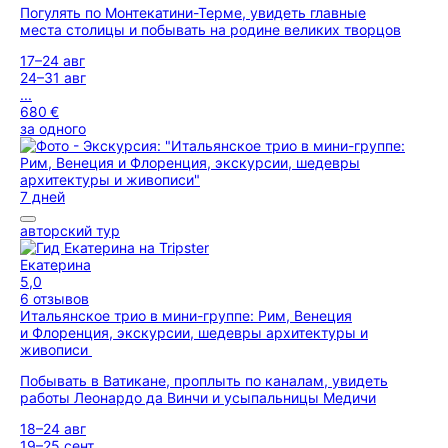
Погулять по Монтекатини-Терме, увидеть главные
места столицы и побывать на родине великих творцов
17–24 авг
24–31 авг
...
680 €
за одного
7 дней
авторский тур
Екатерина
5,0
6 отзывов
Итальянское трио в мини-группе: Рим, Венеция
и Флоренция, экскурсии, шедевры архитектуры и
живописи
Побывать в Ватикане, проплыть по каналам, увидеть
работы Леонардо да Винчи и усыпальницы Медичи
18–24 авг
19–25 сент