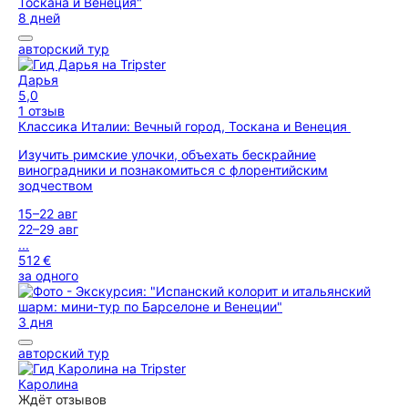
8 дней
авторский тур
Дарья
5,0
1 отзыв
Классика Италии: Вечный город, Тоскана и Венеция
Изучить римские улочки, объехать бескрайние
виноградники и познакомиться с флорентийским
зодчеством
15–22 авг
22–29 авг
...
512 €
за одного
3 дня
авторский тур
Каролина
Ждёт отзывов