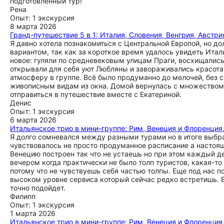
подготовленный тур!
Рена
Опыт: 1 экскурсия
8 марта 2026
Гранд-путешествие 5 в 1: Италия, Словения, Венгрия, Австри
Я давно хотела познакомиться с Центральной Европой, но дол
вариантом, так как за короткое время удалось увидеть Ита
новое: гуляли по средневековым улицам Праги, восхищалис
открывали для себя уют Любляны и завораживались красот
атмосферу в группе. Всё было продуманно до мелочей, без
живописным видам из окна. Домой вернулась с множеством
отправиться в путешествие вместе с Екатериной.
Денис
Опыт: 1 экскурсия
6 марта 2026
Итальянское трио в мини-группе: Рим, Венеция и Флоренция
Я долго сомневался между разными турами но в итоге выбра
чувствовалось не просто продуманное расписание а настоя
Венецию построен так что не устаешь но при этом каждый 
вечером когда практически не было толп туристов, какая-то
потому что не чувствуешь себя частью толпы. Еще под нас п
высоком уровне сервиса который сейчас редко встретишь. В
точно подойдет.
Филипп
Опыт: 1 экскурсия
1 марта 2026
Итальянское трио в мини-группе: Рим, Венеция и Флоренция