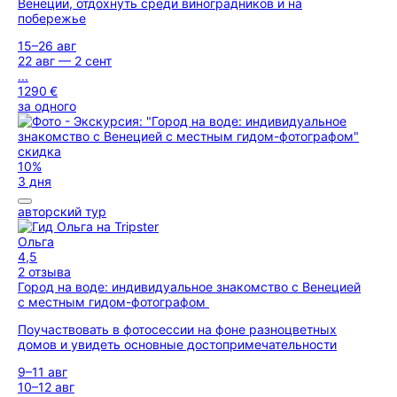
Венеции, отдохнуть среди виноградников и на
побережье
15–26 авг
22 авг — 2 сент
...
1290 €
за одного
скидка
10%
3 дня
авторский тур
Ольга
4,5
2 отзыва
Город на воде: индивидуальное знакомство с Венецией
с местным гидом-фотографом
Поучаствовать в фотосессии на фоне разноцветных
домов и увидеть основные достопримечательности
9–11 авг
10–12 авг