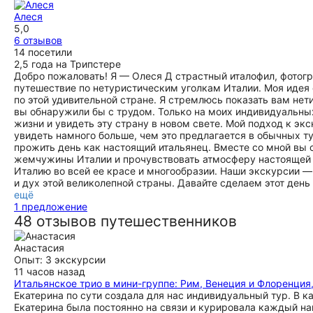
Алеся
5,0
6 отзывов
14 посетили
2,5 года на Трипстере
Добро пожаловать! Я — Олеся Д страстный италофил, фотогр
путешествие по нетуристическим уголкам Италии. Моя идея
по этой удивительной стране. Я стремлюсь показать вам нет
вы обнаружили бы с трудом. Только на моих индивидуальны
жизни и увидеть эту страну в новом свете. Мой подход к эк
увидеть намного больше, чем это предлагается в обычных 
прожить день как настоящий итальянец. Вместе со мной в
жемчужины Италии и прочувствовать атмосферу настоящей и
Италию во всей ее красе и многообразии. Наши экскурсии — 
и дух этой великолепной страны. Давайте сделаем этот день
ещё
1 предложение
48 отзывов путешественников
Анастасия
Опыт: 3 экскурсии
11 часов назад
Итальянское трио в мини-группе: Рим, Венеция и Флоренция
Екатерина по сути создала для нас индивидуальный тур. В 
Екатерина была постоянно на связи и курировала каждый наш