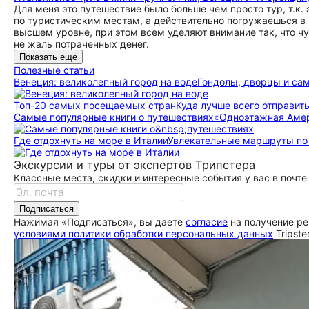
Для меня это путешествие было больше чем просто тур, т.к. 
по туристическим местам, а действительно погружаешься в 
высшем уровне, при этом всем уделяют внимание так, что ч
не жаль потраченных денег.
Показать ещё
Полезные статьи
Венеция: великолепный город на воде
Гондолы, дворцы и сам
Топ-20 самых посещаемых стран
Куда лучше всего отправить
Самые популярные книги о путешествиях
«Одноэтажная Амери
Где отдохнуть на море в Италии
Увлекательные маршруты по д
Экскурсии и туры от экспертов Трипстера
Классные места, скидки и интересные события у вас в почте
Подписаться
Нажимая «Подписаться», вы даете
согласие
на получение ре
условиями политики обработки персональных данных
Tripste