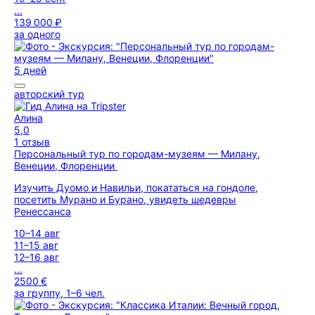
...
139 000 ₽
за одного
5 дней
авторский тур
Алина
5,0
1 отзыв
Персональный тур по городам-музеям — Милану,
Венеции, Флоренции
Изучить Дуомо и Навильи, покататься на гондоле,
посетить Мурано и Бурано, увидеть шедевры
Ренессанса
10–14 авг
11–15 авг
12–16 авг
...
2500 €
за группу, 1–6 чел.