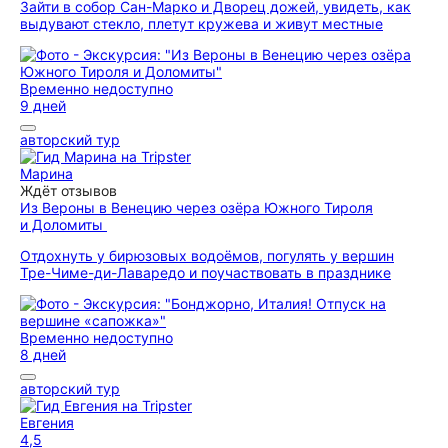
Зайти в собор Сан-Марко и Дворец дожей, увидеть, как
выдувают стекло, плетут кружева и живут местные
Временно недоступно
9 дней
авторский тур
Марина
Ждёт отзывов
Из Вероны в Венецию через озёра Южного Тироля
и Доломиты
Отдохнуть у бирюзовых водоёмов, погулять у вершин
Тре-Чиме-ди-Лаваредо и поучаствовать в празднике
Временно недоступно
8 дней
авторский тур
Евгения
4,5