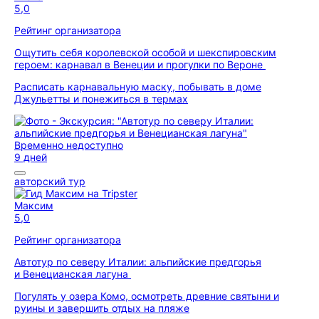
5,0
Рейтинг организатора
Ощутить себя королевской особой и шекспировским
героем: карнавал в Венеции и прогулки по Вероне
Расписать карнавальную маску, побывать в доме
Джульетты и понежиться в термах
Временно недоступно
9 дней
авторский тур
Максим
5,0
Рейтинг организатора
Автотур по северу Италии: альпийские предгорья
и Венецианская лагуна
Погулять у озера Комо, осмотреть древние святыни и
руины и завершить отдых на пляже