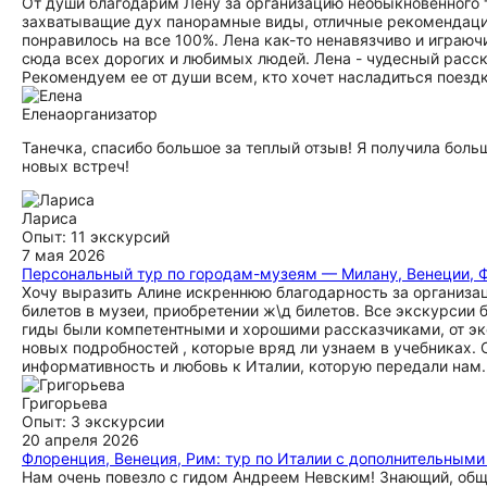
От души благодарим Лену за организацию необыкновенного
захватыващие дух панорамные виды, отличные рекомендации
понравилось на все 100%. Лена как-то ненавязчиво и играюч
сюда всех дорогих и любимых людей. Лена - чудесный расска
Рекомендуем ее от души всем, кто хочет насладиться поездк
Елена
организатор
Танечка, спасибо большое за теплый отзыв! Я получила боль
новых встреч!
Лариса
Опыт: 11 экскурсий
7 мая 2026
Персональный тур по городам-музеям — Милану, Венеции, 
Хочу выразить Алине искреннюю благодарность за организа
билетов в музеи, приобретении ж\д билетов. Все экскурсии
гиды были компетентными и хорошими рассказчиками, от эк
новых подробностей , которые вряд ли узнаем в учебниках. 
информативность и любовь к Италии, которую передали нам.
Григорьева
Опыт: 3 экскурсии
20 апреля 2026
Флоренция, Венеция, Рим: тур по Италии с дополнительным
Нам очень повезло с гидом Андреем Невским! Знающий, общи