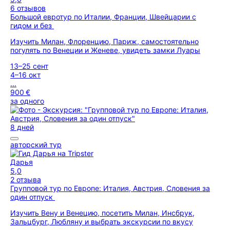
6 отзывов
Большой евротур по Италии, Франции, Швейцарии с
гидом и без
Изучить Милан, Флоренцию, Париж, самостоятельно
погулять по Венеции и Женеве, увидеть замки Луары
13–25 сент
4–16 окт
...
900 €
за одного
8 дней
авторский тур
Дарья
5,0
2 отзыва
Групповой тур по Европе: Италия, Австрия, Словения за
один отпуск
Изучить Вену и Венецию, посетить Милан, Инсбрук,
Зальцбург, Любляну и выбрать экскурсии по вкусу