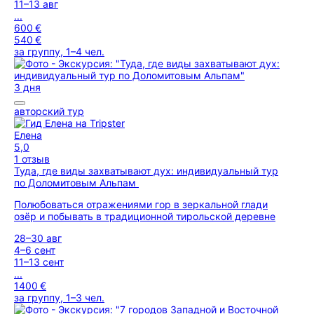
11–13 авг
...
600 €
540 €
за группу, 1–4 чел.
3 дня
авторский тур
Елена
5,0
1 отзыв
Туда, где виды захватывают дух: индивидуальный тур
по Доломитовым Альпам
Полюбоваться отражениями гор в зеркальной глади
озёр и побывать в традиционной тирольской деревне
28–30 авг
4–6 сент
11–13 сент
...
1400 €
за группу, 1–3 чел.