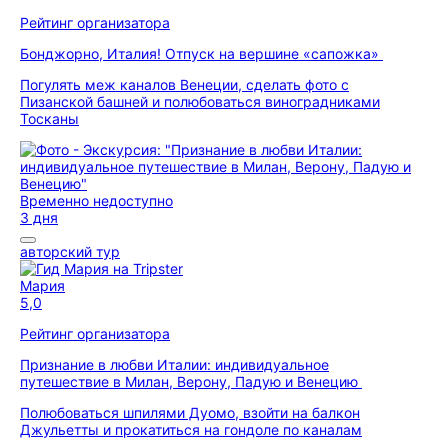
Рейтинг организатора
Бонджорно, Италия! Отпуск на вершине «сапожка»
Погулять меж каналов Венеции, сделать фото с
Пизанской башней и полюбоваться виноградниками
Тосканы
Временно недоступно
3 дня
авторский тур
Мария
5,0
Рейтинг организатора
Признание в любви Италии: индивидуальное
путешествие в Милан, Верону, Падую и Венецию
Полюбоваться шпилями Дуомо, взойти на балкон
Джульетты и прокатиться на гондоле по каналам