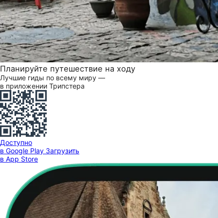
Планируйте путешествие на ходу
Лучшие гиды по всему миру —
в приложении Трипстера
Доступно
в Google Play
Загрузить
в App Store