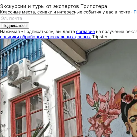
Экскурсии и туры от экспертов Трипстера
Классные места, скидки и интересные события у вас в почте ·
П
Подписаться
Нажимая «Подписаться», вы даете
согласие
на получение рекла
политики обработки персональных данных
Tripster