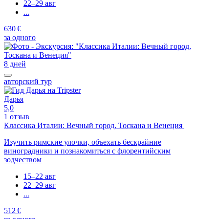
22–29 авг
...
630 €
за одного
8 дней
авторский тур
Дарья
5,0
1 отзыв
Классика Италии: Вечный город, Тоскана и Венеция
Изучить римские улочки, объехать бескрайние
виноградники и познакомиться с флорентийским
зодчеством
15–22 авг
22–29 авг
...
512 €