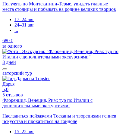
Погулять по Монтекатини-Терме, увидеть главные
места столицы и побывать на родине великих творцов
17–24 авг
24–31 авг
...
680 €
за одного
8 дней
авторский тур
Дарья
5,0
5 отзывов
Флоренция, Венеция, Рим: тур по Италии с
дополнительными экскурсиями
Насладиться пейзажами Тосканы и творениями гениев
искусства и прокатиться на гондоле
15–22 авг