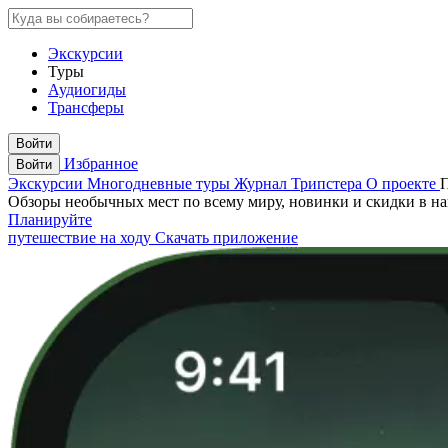
Экскурсии
Туры
Аудиогиды
Трансферы
Войти
Избранное
Войти
Экскурсии
Многодневные туры
Журнал Трипстера
О проекте
Обзоры необычных мест по всему миру, новинки и скидки в н
Планируйте
путешествие на ходу
Скачать приложение