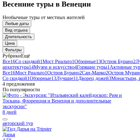
Весенние туры в Венеции
Необычные туры от местных жителей
Любые даты
Вид отдыха
Длительность
Цена
Фильтры
Рубрики
Ещё
Все
16
Со скидкой
1
Мост Риальто
1
Обзорные
13
Остров Бурано
2
Л
архитектура
14
Музеи и искусство
4
Горящие туры
1
Активные ту
Все
16
Мост Риальто
1
Остров Бурано
2
Сан-Марко
2
Остров Муран
Со скидкой
1
Обзорные
13
Лучшие
11
Дворец дожей
3
Монастыри, 
4 предложения
По популярности
8 дней
авторский тур
Дарья