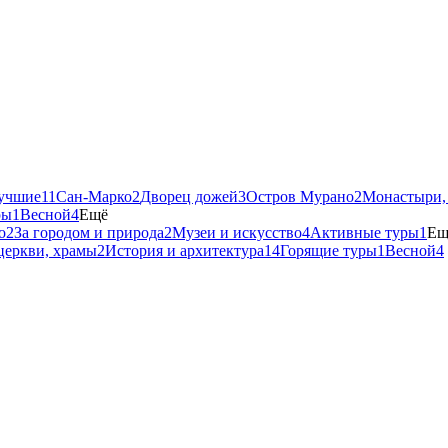
учшие
11
Сан-Марко
2
Дворец дожей
3
Остров Мурано
2
Монастыри,
ры
1
Весной
4
Ещё
о
2
За городом и природа
2
Музеи и искусство
4
Активные туры
1
Ещ
церкви, храмы
2
История и архитектура
14
Горящие туры
1
Весной
4