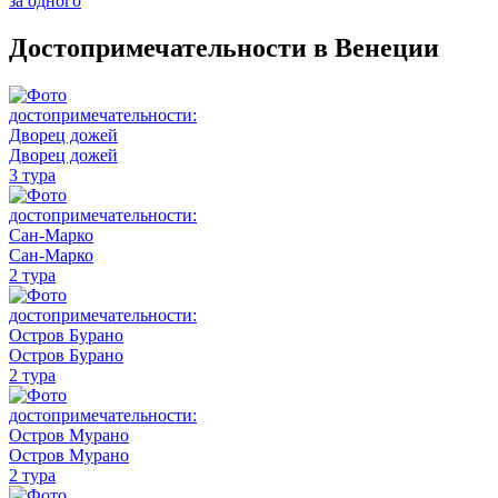
за одного
Достопримечательности в Венеции
Дворец дожей
3 тура
Сан-Марко
2 тура
Остров Бурано
2 тура
Остров Мурано
2 тура