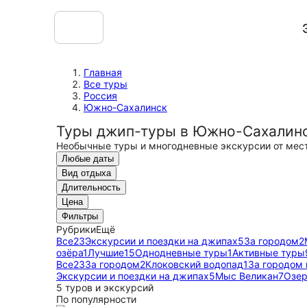
Главная
Все туры
Россия
Южно-Сахалинск
Туры джип-туры в Южно-Сахалин
Необычные туры и многодневные экскурсии от мес
Любые даты
Вид отдыха
Длительность
Цена
Фильтры
Рубрики
Ещё
Все
23
Экскурсии и поездки на джипах
5
За городом
2
озёра
1
Лучшие
15
Однодневные туры
1
Активные туры
Все
23
За городом
2
Клоковский водопад
1
За городом 
Экскурсии и поездки на джипах
5
Мыс Великан
7
Озер
5 туров и экскурсий
По популярности