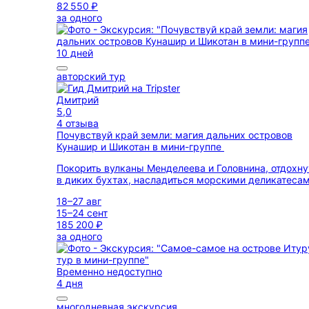
82 550 ₽
за одного
10 дней
авторский тур
Дмитрий
5,0
4 отзыва
Почувствуй край земли: магия дальних островов
Кунашир и Шикотан в мини-группе
Покорить вулканы Менделеева и Головнина, отдохну
в диких бухтах, насладиться морскими деликатеса
18–27 авг
15–24 сент
185 200 ₽
за одного
Временно недоступно
4 дня
многодневная экскурсия