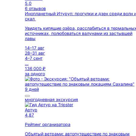
5,0
6 отзывов
Инопланетный Итуруп: прогулки и дзен среди волн 
скал
Увидеть кипящие озёра, расслабиться в термальны
источниках, полюбоваться валунами из застывшей
лавы
14–17 авг
28–31 авг
4–7 сент
...
136 000 ₽
за одного
9 дней
многодневная экскурсия
Артур
4,87
Рейтинг организатора
Объятый ветрами: автопутешествие по знаковым