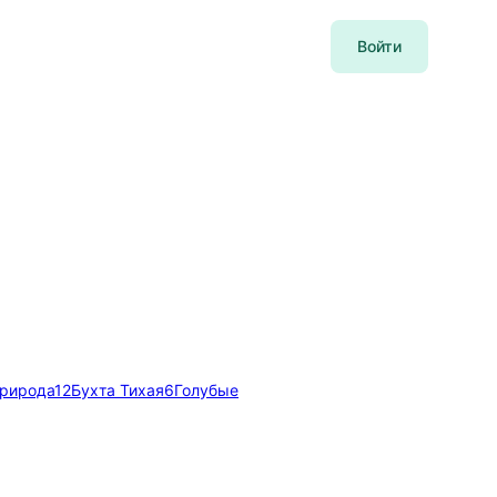
Войти
природа
12
Бухта Тихая
6
Голубые