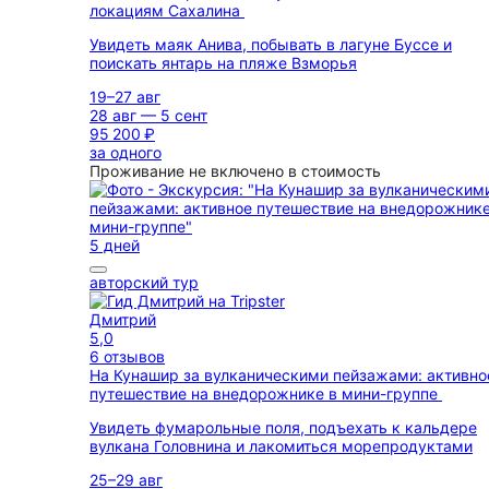
локациям Сахалина
Увидеть маяк Анива, побывать в лагуне Буссе и
поискать янтарь на пляже Взморья
19–27 авг
28 авг — 5 сент
95 200 ₽
за одного
Проживание не включено в стоимость
5 дней
авторский тур
Дмитрий
5,0
6 отзывов
На Кунашир за вулканическими пейзажами: активно
путешествие на внедорожнике в мини-группе
Увидеть фумарольные поля, подъехать к кальдере
вулкана Головнина и лакомиться морепродуктами
25–29 авг