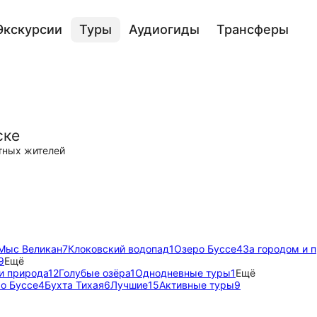
Экскурсии
Туры
Аудиогиды
Трансферы
ске
тных жителей
Мыс Великан
7
Клоковский водопад
1
Озеро Буссе
4
За городом и 
9
Ещё
и природа
12
Голубые озёра
1
Однодневные туры
1
Ещё
о Буссе
4
Бухта Тихая
6
Лучшие
15
Активные туры
9