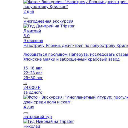
2 дня
многодневная экскурсия
Дмитрий
5,0
9 отзывов
Навстречу Японии: джип-трип по полуострову Крил
Любоваться проливом Лаперуза, исследовать стар
японские маяки и заброшенный крабовый завод
15–16 авг
22–23 авг
29–30 авг
...
24 000 ₽
за одного
4 дня
авторский тур
Николай