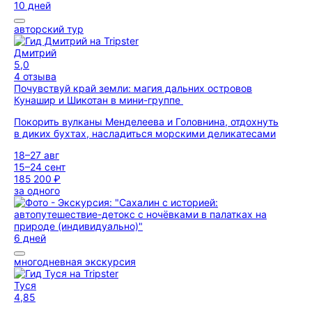
10 дней
авторский тур
Дмитрий
5,0
4 отзыва
Почувствуй край земли: магия дальних островов
Кунашир и Шикотан в мини-группе
Покорить вулканы Менделеева и Головнина, отдохнуть
в диких бухтах, насладиться морскими деликатесами
18–27 авг
15–24 сент
185 200 ₽
за одного
6 дней
многодневная экскурсия
Туся
4,85