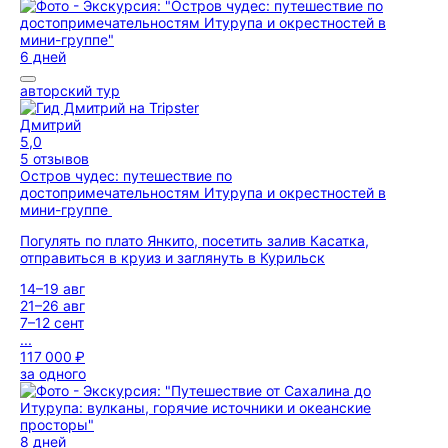
6 дней
авторский тур
Дмитрий
5,0
5 отзывов
Остров чудес: путешествие по
достопримечательностям Итурупа и окрестностей в
мини-группе
Погулять по плато Янкито, посетить залив Касатка,
отправиться в круиз и заглянуть в Курильск
14–19 авг
21–26 авг
7–12 сент
...
117 000 ₽
за одного
8 дней