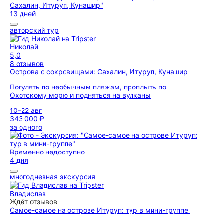
13 дней
авторский тур
Николай
5,0
8 отзывов
Острова с сокровищами: Сахалин, Итуруп, Кунашир
Погулять по необычным пляжам, проплыть по
Охотскому морю и подняться на вулканы
10–22 авг
343 000 ₽
за одного
Временно недоступно
4 дня
многодневная экскурсия
Владислав
Ждёт отзывов
Самое-самое на острове Итуруп: тур в мини-группе