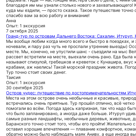
благодаря им мы узнали столько нового и захватывающего!
куда мы ездили, — просто сказка. Такое путешествие точно о
спасибо вам за всю работу и внимание!
Анна
Опыт: 1 экскурсия
7 октября 2025
Гранд-тур по островам Дальнего Востока: Сахалин, Итуруп,
Мы вообще любим когда много всего и быстро в поездках, и э
ночевали, и пару раз чуть не проспали утренние выезды) Осо
месте. Мы, конечно, не упустили шанс - съездили на мыс Ве
рассвет встретили на месте, выехали очень рано. Еда была
называют спизулой, гребешков и креветок с Кунаширa, вкус
крабами, аж наелись! Такой морской праздник живота. Пого
Тур точно стоит своих денег.
Таисия
Опыт: 1 экскурсия
30 сентября 2025
Остров чудес: путешествие по достопримечательностям Иту
Места на этом острове очень необычные и красивые, природ
встречались очень приятные. Тур прошёл отлично, всё четко
помогали во всём. Погода здесь капризная, так что надо быт
что было запланировано, а иногда даже больше. Итуруп удив
самые разные ландшафты, необычные деревья, животные, д
Баранского точно стоит того, чтобы его пройти! Желательно 
оставил хорошие впечатления — плавание комфортное, команд
обратно можно было наблюдать маяк Аниву, а еще иногда вы