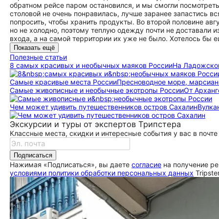
обратном рейсе паром остановился, и мы смогли посмотреть,
столовой не очень понравилась, лучше заранее запастись 
попросить, чтобы хранить продукты. Во второй половине авгу
но не холодно, поэтому теплую одежду почти не доставали 
входа, а на самой территории их уже не было. Хотелось бы 
Показать ещё
Полезные статьи
8 самых красивых и необычных маяков России
На Ладожском
Самые красивые места России
Пресноводное море, марсиан
Самые живописные и необычные экотропы России
От Арханг
Чем может удивить путешественников остров Сахалин
Вулка
Экскурсии и туры от экспертов Трипстера
Классные места, скидки и интересные события у вас в почте
Подписаться
Нажимая «Подписаться», вы даете
согласие
на получение ре
условиями политики обработки персональных данных
Tripste