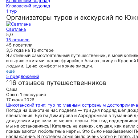
Клоковский водопад
1 тур
Организаторы туров и экскурсий по Юж
Светлана
5,0
15 отзывов
45 посетили
3,5 года на Трипстере
Я активный самостоятельный путешественник, в моей копилке
и ныряю с китами, катаю фрирайд в Альпах, живу в Красной
людьми. Ценю комфорт и яркие эмоции.
ещё
5 предложений
116 отзывов путешественников
Саша
Опыт: 1 экскурсия
17 июня 2026
Шикотанский трип: тур по главным островным достопримеч
Погода на Шикотане нас подвела — три дня подряд шёл дожд
впечатления! Бухты Димитрова и Аэродромная в туманной д
дождевики и решили не менять планы. Наш гид поддерживал
мы не остановились! Катались на каяках, слушая, как капли
показываются любопытные нерпы. Это было незабываемо! По
наслаждение. В гостевом доме было очень уютно и тепло. Д