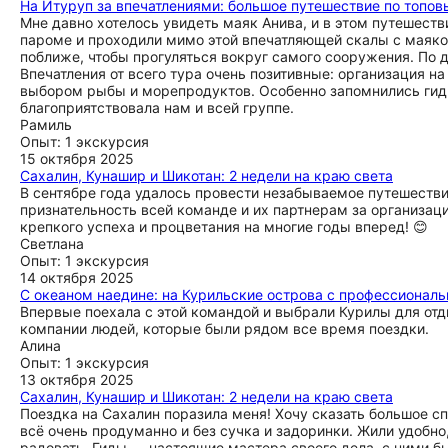
На Итуруп за впечатлениями: большое путешествие по топо
Мне давно хотелось увидеть маяк Анива, и в этом путешест
пароме и проходили мимо этой впечатляющей скалы с маяко
поближе, чтобы прогуляться вокруг самого сооружения. По 
Впечатления от всего тура очень позитивные: организация н
выбором рыбы и морепродуктов. Особенно запомнились гиды
благоприятствовала нам и всей группе.
Рамиль
Опыт: 1 экскурсия
15 октября 2025
Сахалин, Кунашир и Шикотан: 2 недели на краю света
В сентябре года удалось провести незабываемое путешестви
признательность всей команде и их партнерам за организац
крепкого успеха и процветания на многие годы вперед! 😊
Светлана
Опыт: 1 экскурсия
14 октября 2025
С океаном наедине: на Курильские острова с профессионал
Впервые поехала с этой командой и выбрали Курилы для отд
компании людей, которые были рядом все время поездки.
Алина
Опыт: 1 экскурсия
13 октября 2025
Сахалин, Кунашир и Шикотан: 2 недели на краю света
Поездка на Сахалин поразила меня! Хочу сказать большое с
всё очень продуманно и без сучка и задоринки. Жили удобн
радовать. Гиды — настоящие мастера своего дела, с ними бы