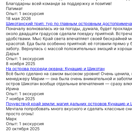
Благодарны всей команде за поддержку и позитив!
Патимат
Опыт: 1 экскурсия
18 мая 2026
Шикотанский трип: тур по главным островным достопримеч
Поначалу волновалась из-за погоды, думала, будет прохладн
около двадцати градусов сделали поездку приятной. Встреч
удобствами. Мыс Край света впечатляет своей бескрайней 
красотой. Еда была особенно приятной: её готовили прямо у 
заботу. Вернулась с массой положительных эмоций и хорош
Дарья
Опыт: 1 экскурсия
8 ноября 2025
На острова посреди океана: Кунашир и Шикотан
Всё было сделано на самом высоком уровне! Очень ценила, 
менеджеру Марии — она была очень внимательной и заботливо
остров Шикотан вообще отдельные впечатления — сразу влюб
Ирина
Опыт: 1 экскурсия
7 ноября 2025
Почувствуй край земли: магия дальних островов Кунашир и 
Мечтала попробовать много вкусного и сделать классные сни
просто огонь!
Марк
Опыт: 1 экскурсия
20 октября 2025