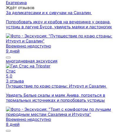
Екатерина
Ждёт отзывов
За деликатесами и к сивучам на Сахалин
Попробовать икру и крабов на вечеринке у океана,
устриц в лагуне Буссе, увидеть маяки и ластоногих
Временно недоступно
9 дней
многодневная экскурсия
Стас
5,0
3 отзыва
Путешествие по краю страны: Итуруп и Сахалин
Увидеть Белые скалы и маяк Анива, погреться в
термальных источниках и попробовать устрицы
Временно недоступно
8 дней