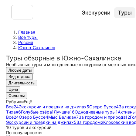
Экскурсии
Туры
Главная
Все туры
Россия
Южно-Сахалинск
Туры обзорные в Южно-Сахалинске
Необычные туры и многодневные экскурсии от местных жит
Любые даты
Вид отдыха
Длительность
Цена
Фильтры
Рубрики
Ещё
Все
24
Экскурсии и поездки на джипах
5
Озеро Буссе
4
За горо
Тихая
6
Голубые озёра
1
Лучшие
16
Однодневные туры
1
Активны
Все
24
Озеро Буссе
4
Мыс Великан
7
За городом и природа
12
Го
Экскурсии и поездки на джипах
5
За городом
2
Клоковский во
10 туров и экскурсий
По популярности