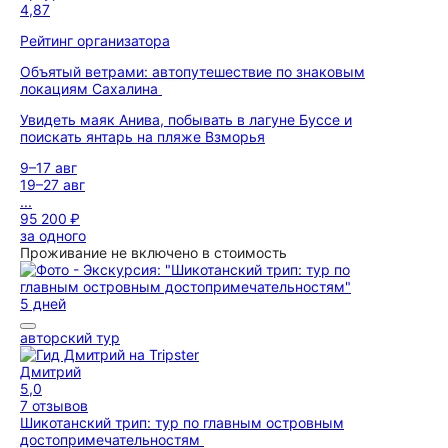
4,87
Рейтинг организатора
Объятый ветрами: автопутешествие по знаковым
локациям Сахалина
Увидеть маяк Анива, побывать в лагуне Буссе и
поискать янтарь на пляже Взморья
9–17 авг
19–27 авг
...
95 200 ₽
за одного
Проживание не включено в стоимость
5 дней
авторский тур
Дмитрий
5,0
7 отзывов
Шикотанский трип: тур по главным островным
достопримечательностям