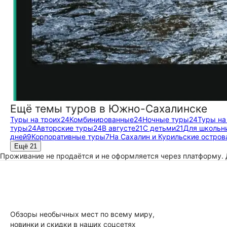
Ещё темы туров в Южно-Сахалинске
Туры на троих
24
Комбинированные
24
Ночные туры
24
Туры на
туры
24
Авторские туры
24
В августе
21
С детьми
21
Для школьн
дней
9
Корпоративные туры
7
На Сахалин и Курильские остров
Ещё 21
Проживание не продаётся и не оформляется через платформу.
Обзоры необычных мест по всему миру,
новинки и скидки в наших соцсетях