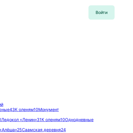
Войти
ий
рные
43
К оленям
10
Монумент
1
Ледокол «Ленин»
31
К оленям
10
Однодневные
«Алёша»
25
Саамская деревня
24