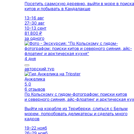
Посетить саамскую деревню, выйти в море в поиск
китов и побывать в Кандалакше
13–16 авг
27–30 авг
10–13 сент
81 800 ₽
за одного
4 дня
авторский тур
Анжелика
5,0
6 отзывов
По Кольскому с гидом-фотографом: поиски китов
и северного сияния, айс-флоатинг и арктическая ку
Выйти на корабле из Териберки, слиться с Белым
морем, попробовать деликатесы и сделать много
кадров
19–22 нояб
26–29 нояб