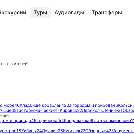
Экскурсии
Туры
Аудиогиды
Трансферы
тных жителей
о море
40
Кладбище кораблей
42
За городом и природа
46
Кольск
учшие
38
Гастрономические
11
Кировск
22
Ледокол «Ленин»
31
Обзо
4
Ещё
одом и природа
46
Териберка
54
Кандалакша
6
Гастрономические
1
луостров
18
Хибины
24
Лучшие
38
Кировск
22
Обзорные
43
Монумент 