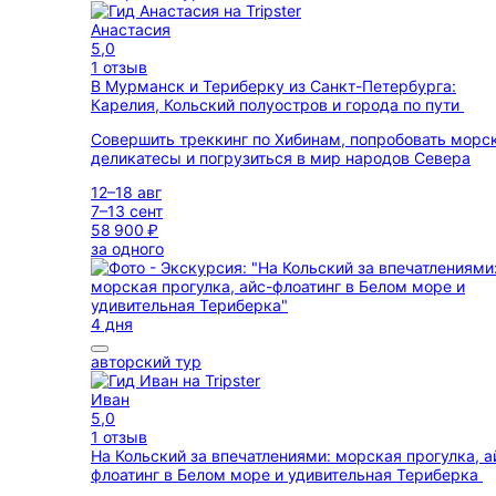
Анастасия
5,0
1 отзыв
В Мурманск и Териберку из Санкт-Петербурга:
Карелия, Кольский полуостров и города по пути
Совершить треккинг по Хибинам, попробовать морс
деликатесы и погрузиться в мир народов Севера
12–18 авг
7–13 сент
58 900 ₽
за одного
4 дня
авторский тур
Иван
5,0
1 отзыв
На Кольский за впечатлениями: морская прогулка, а
флоатинг в Белом море и удивительная Териберка