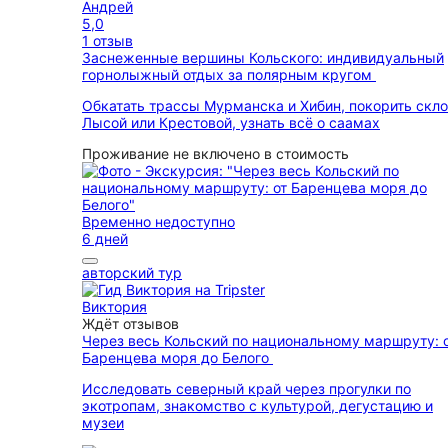
Андрей
5,0
1 отзыв
Заснеженные вершины Кольского: индивидуальный
горнолыжный отдых за полярным кругом
Обкатать трассы Мурманска и Хибин, покорить скл
Лысой или Крестовой, узнать всё о саамах
Проживание не включено в стоимость
Временно недоступно
6 дней
авторский тур
Виктория
Ждёт отзывов
Через весь Кольский по национальному маршруту: 
Баренцева моря до Белого
Исследовать северный край через прогулки по
экотропам, знакомство с культурой, дегустацию и
музеи