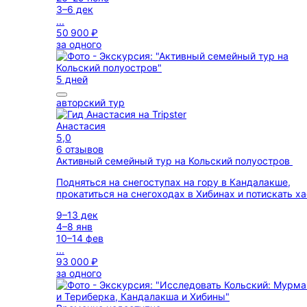
3–6 дек
...
50 900 ₽
за одного
5 дней
авторский тур
Анастасия
5,0
6 отзывов
Активный семейный тур на Кольский полуостров
Подняться на снегоступах на гору в Кандалакше,
прокатиться на снегоходах в Хибинах и потискать х
9–13 дек
4–8 янв
10–14 фев
...
93 000 ₽
за одного