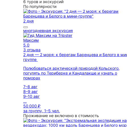
6 туров и экскурсий
По популярности
2 дня
многодневная экскурсия
Максим
5,0
3 отзыва
2 дня — 2 моря: к берегам Баренцева и Белого в ми
группе
Полюбоваться арктической природой Кольского,
погулять по Териберке и Кандалакше и узнать о
поморах
7–8 авг
8–9 авг
9–10 авг
...
50 000 ₽
за группу, 1–5 чел.
Проживание не включено в стоимость