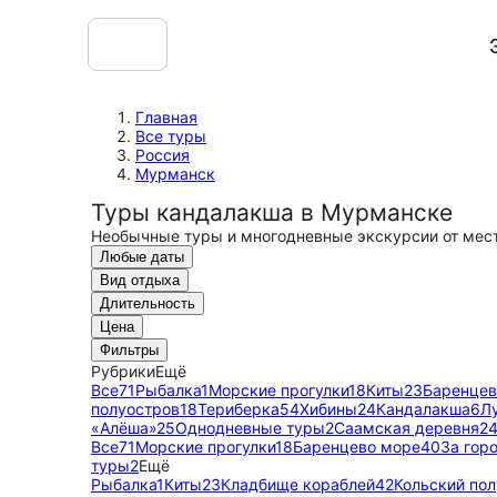
Главная
Все туры
Россия
Мурманск
Туры кандалакша в Мурманске
Необычные туры и многодневные экскурсии от мес
Любые даты
Вид отдыха
Длительность
Цена
Фильтры
Рубрики
Ещё
Все
71
Рыбалка
1
Морские прогулки
18
Киты
23
Баренцев
полуостров
18
Териберка
54
Хибины
24
Кандалакша
6
Л
«Алёша»
25
Однодневные туры
2
Саамская деревня
2
Все
71
Морские прогулки
18
Баренцево море
40
За гор
туры
2
Ещё
Рыбалка
1
Киты
23
Кладбище кораблей
42
Кольский по