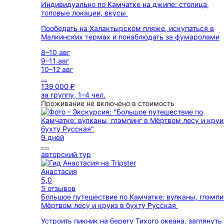
Индивидуально по Камчатке на джипе: столица,
топовые локации, вкусы
Пообедать на Халактырском пляже, искупаться в
Малкинских термах и понаблюдать за фумаролами
8–10 авг
9–11 авг
10–12 авг
...
139 000 ₽
за группу, 1–4 чел.
Проживание не включено в стоимость
9 дней
авторский тур
Анастасия
5,0
5 отзывов
Большое путешествие по Камчатке: вулканы, глэмпи
Мёртвом лесу и круиз в бухту Русская
Устроить пикник на берегу Тихого океана, заглянуть