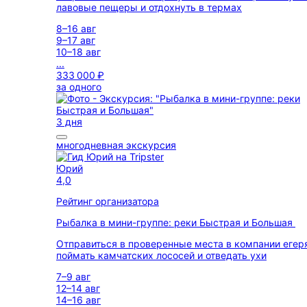
лавовые пещеры и отдохнуть в термах
8–16 авг
9–17 авг
10–18 авг
...
333 000 ₽
за одного
3 дня
многодневная экскурсия
Юрий
4,0
Рейтинг организатора
Рыбалка в мини-группе: реки Быстрая и Большая
Отправиться в проверенные места в компании егер
поймать камчатских лососей и отведать ухи
7–9 авг
12–14 авг
14–16 авг