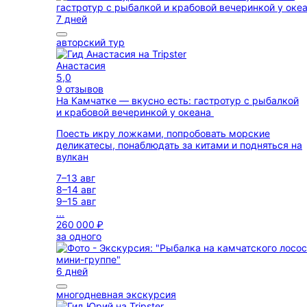
7 дней
авторский тур
Анастасия
5,0
9 отзывов
На Камчатке — вкусно есть: гастротур с рыбалкой
и крабовой вечеринкой у океана
Поесть икру ложками, попробовать морские
деликатесы, понаблюдать за китами и подняться на
вулкан
7–13 авг
8–14 авг
9–15 авг
...
260 000 ₽
за одного
6 дней
многодневная экскурсия