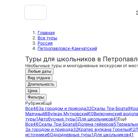
Главная
Все туры
Россия
Петропавловск-Камчатский
Туры для школьников в Петропав
Необычные туры и многодневные экскурсии от мес
Любые даты
Вид отдыха
Длительность
Цена
Фильтры
Рубрики
Ещё
Все
46
За городом и природа
32
Скалы Три Брата
9
Кра
Маячный
8
Вулкан Мутновский
10
Вилючинский водоп
туры
1
Автобусные туры
1
Для школьников
41
Ещё
Все
46
Скалы Три Брата
9
Долина гейзеров
5
Термальн
За городом и природа
32
Кратер вулкана Горелый
12
Л
источники
6
Однодневные туры
1
Для школьников
41