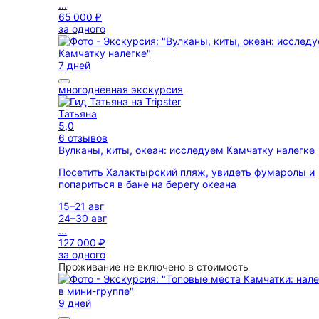
...
65 000 ₽
за одного
7 дней
многодневная экскурсия
Татьяна
5,0
6 отзывов
Вулканы, киты, океан: исследуем Камчатку налегке
Посетить Халактырский пляж, увидеть фумаролы и
попариться в бане на берегу океана
15–21 авг
24–30 авг
...
127 000 ₽
за одного
Проживание не включено в стоимость
9 дней