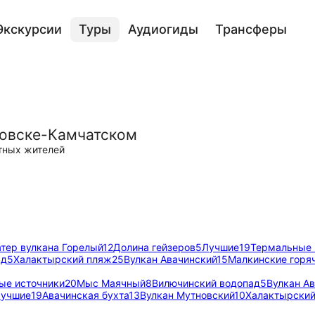
Экскурсии
Туры
Аудиогиды
Трансферы
ловске-Камчатском
тных жителей
тер вулкана Горелый
12
Долина гейзеров
5
Лучшие
19
Термальные 
ад
5
Халактырский пляж
25
Вулкан Авачинский
15
Малкинские горя
ые источники
20
Мыс Маячный
8
Вилючинский водопад
5
Вулкан А
учшие
19
Авачинская бухта
13
Вулкан Мутновский
10
Халактырский