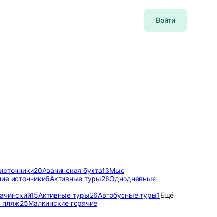
Войти
источники
20
Авачинская бухта
13
Мыс
чие источники
6
Активные туры
26
Однодневные
вачинский
15
Активные туры
26
Автобусные туры
1
Ещё
 пляж
25
Малкинские горячие