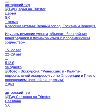
авторский тур
Дарья
5,0
1 отзыв
Классика Италии: Вечный город, Тоскана и Венеция
Изучить римские улочки, объехать бескрайние
виноградники и познакомиться с флорентийским
зодчеством
15–22 авг
22–29 авг
...
512 €
за одного
2 дня
авторский тур
Светлана
5,0