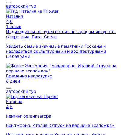
авторский тур
Наталия
4,0
1 отзыв
Индивидуальное путешествие по городам искусств:
Флоренция, Пиза, Сиена
Увидеть самые значимые памятники Тосканы и
насладиться скульптурными и архитектурными
шедеврами
Временно недоступно
8 дней
авторский тур
Евгения
4,5
Рейтинг организатора
Бонджорно, Италия! Отпуск на вершине «сапожка»
Погулять меж каналов Венеции, сделать фото с