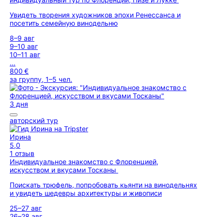
Увидеть творения художников эпохи Ренессанса и
посетить семейную винодельню
8–9 авг
9–10 авг
10–11 авг
...
800 €
за группу, 1–5 чел.
3 дня
авторский тур
Ирина
5,0
1 отзыв
Индивидуальное знакомство с Флоренцией,
искусством и вкусами Тосканы
Поискать трюфель, попробовать кьянти на винодельнях
и увидеть шедевры архитектуры и живописи
25–27 авг
26–28 авг