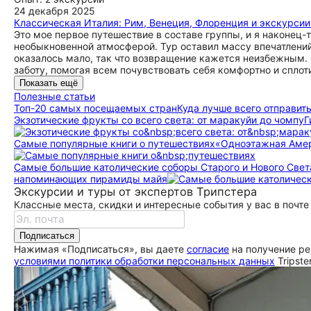
24 декабря 2025
Классическая Италия: Рим, Венеция, Флоренция и экскурсии
Это мое первое путешествие в составе группы, и я наконец
необыкновенной атмосферой. Тур оставил массу впечатлений
оказалось мало, так что возвращение кажется неизбежным. 
заботу, помогая всем почувствовать себя комфортно и сплоти
Показать ещё
Полезные статьи
Топ-20 самых посещаемых стран
Куда лучше всего отправить
Экзотические фрукты со всего света: от маракуйи до чомпу
Г
Самые популярные книги о путешествиях
«Одноэтажная Амери
Самые большие католические соборы Старого и Нового Свет
напоминающих пирамиды майя
Экскурсии и туры от экспертов Трипстера
Классные места, скидки и интересные события у вас в почте
Подписаться
Нажимая «Подписаться», вы даете
согласие
на получение ре
условиями политики обработки персональных данных
Tripste