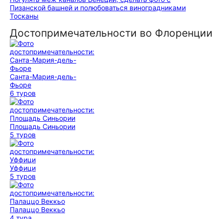
Пизанской башней и полюбоваться виноградниками
Тосканы
Достопримечательности во Флоренции
Санта-Мария-дель-
Фьоре
6 туров
Площадь Синьории
5 туров
Уффици
5 туров
Палаццо Веккьо
4 тура