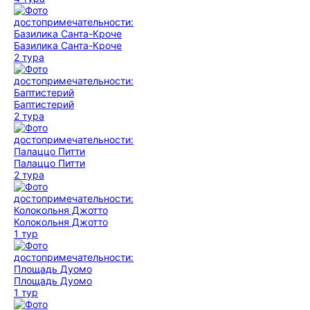
Базилика Санта-Кроче
2 тура
Баптистерий
2 тура
Палаццо Питти
2 тура
Колокольня Джотто
1 тур
Площадь Дуомо
1 тур