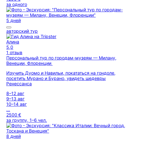
за одного
5 дней
авторский тур
Алина
5,0
1 отзыв
Персональный тур по городам-музеям — Милану,
Венеции, Флоренции
Изучить Дуомо и Навильи, покататься на гондоле,
посетить Мурано и Бурано, увидеть шедевры
Ренессанса
8–12 авг
9–13 авг
10–14 авг
...
2500 €
за группу, 1–6 чел.
8 дней