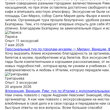
тремя совершенно разными городами: величественным Римо
насыщенной, но при этом оставляла достаточно свободного 
кафе и впитывать местную атмосферу. Экскурсии не были с
площадь Сан-Марко, собор Санта-Мария-дель-Фьоре и многи
читали. Организация тура прошла безупречно: удобное разм
Екатерины. Тем, кто планирует впервые открыть для себя И
отлично. Благодарим Екатерину за замечательный отдых и и
Лариса
Опыт: 11 экскурсий
7 мая 2026
Персональный тур по городам-музеям — Милану, Венеции, 
Хочу выразить Алине искреннюю благодарность за организа
билетов в музеи, приобретении ж\д билетов. Все экскурсии
гиды были компетентными и хорошими рассказчиками, от эк
новых подробностей , которые вряд ли узнаем в учебниках. 
информативность и любовь к Италии, которую передали нам.
Григорьева
Опыт: 3 экскурсии
20 апреля 2026
Флоренция, Венеция, Рим: тур по Италии с дополнительным
Нам очень повезло с гидом Андреем Невским! Знающий, общи
организатор. А как нам повезло с экскурсоводами на места
влюблённые в своё дело и в свои города и передавали нам сво
быстрые ответы на все вопросы. Всем большое спасибо!