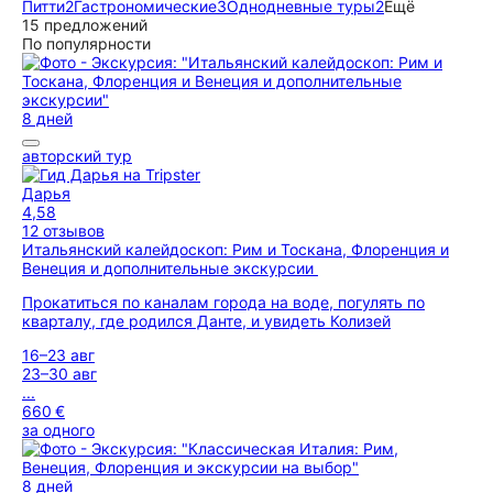
Питти
2
Гастрономические
3
Однодневные туры
2
Ещё
15 предложений
По популярности
8 дней
авторский тур
Дарья
4,58
12 отзывов
Итальянский калейдоскоп: Рим и Тоскана, Флоренция и
Венеция и дополнительные экскурсии
Прокатиться по каналам города на воде, погулять по
кварталу, где родился Данте, и увидеть Колизей
16–23 авг
23–30 авг
...
660 €
за одного
8 дней