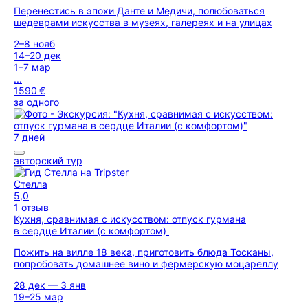
Перенестись в эпохи Данте и Медичи, полюбоваться
шедеврами искусства в музеях, галереях и на улицах
2–8 нояб
14–20 дек
1–7 мар
...
1590 €
за одного
7 дней
авторский тур
Стелла
5,0
1 отзыв
Кухня, сравнимая с искусством: отпуск гурмана
в сердце Италии (с комфортом)
Пожить на вилле 18 века, приготовить блюда Тосканы,
попробовать домашнее вино и фермерскую моцареллу
28 дек — 3 янв
19–25 мар