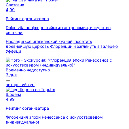
Светлана
4,99
Рейтинг организатора
Dolce vita по-флорентийски: гастрономия, искусство,
святыни
Насладиться итальянской кухней, посетить
древнейшую церковь Флоренции и заглянуть в Галерею
Уффици
Временно недоступно
3 дня
авторский тур
Шорена
4,99
Рейтинг организатора
Флоренция эпохи Ренессанса с искусствоведом
(индивидуально)