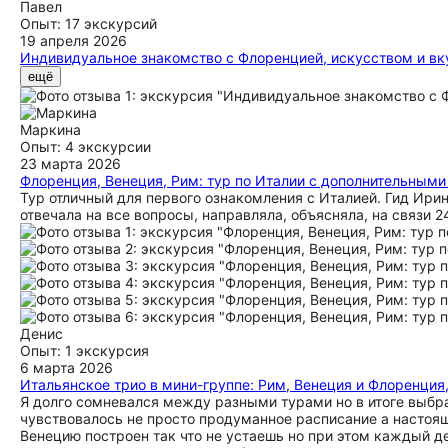
Павел
Опыт: 17 экскурсий
19 апреля 2026
Индивидуальное знакомство с Флоренцией, искусством и в
Очень понравился данный тур. Ирина объясняет понятно и и
ещё
рекомендую. Узнал много нового из истории региона. Флорен
Маркина
Опыт: 4 экскурсии
23 марта 2026
Флоренция, Венеция, Рим: тур по Италии с дополнительным
Тур отличный для первого ознакомления с Италией. Гид Ирин
отвечала на все вопросы, направляла, объясняла, на связи 
Денис
Опыт: 1 экскурсия
6 марта 2026
Итальянское трио в мини-группе: Рим, Венеция и Флоренция
Я долго сомневался между разными турами но в итоге выбра
чувствовалось не просто продуманное расписание а настоя
Венецию построен так что не устаешь но при этом каждый 