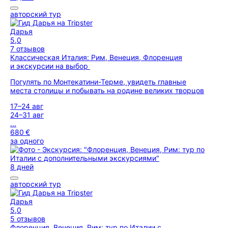
авторский тур
Дарья
5,0
7 отзывов
Классическая Италия: Рим, Венеция, Флоренция
и экскурсии на выбор
Погулять по Монтекатини-Терме, увидеть главные
места столицы и побывать на родине великих творцов
17–24 авг
24–31 авг
...
680 €
за одного
8 дней
авторский тур
Дарья
5,0
5 отзывов
Флоренция, Венеция, Рим: тур по Италии с