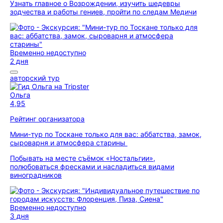
Узнать главное о Возрождении, изучить шедевры
зодчества и работы гениев, пройти по следам Медичи
Временно недоступно
2 дня
авторский тур
Ольга
4,95
Рейтинг организатора
Мини-тур по Тоскане только для вас: аббатства, замок,
сыроварня и атмосфера старины
Побывать на месте съёмок «Ностальгии»,
полюбоваться фресками и насладиться видами
виноградников
Временно недоступно
3 дня