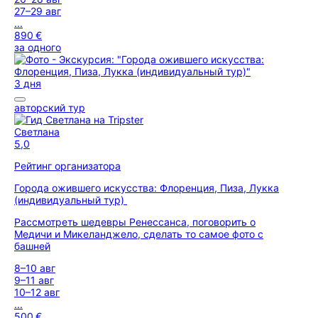
27–29 авг
...
890 €
за одного
3 дня
авторский тур
Светлана
5,0
Рейтинг организатора
Города ожившего искусства: Флоренция, Пиза, Лукка
(индивидуальный тур)
Рассмотреть шедевры Ренессанса, поговорить о
Медичи и Микеланджело, сделать то самое фото с
башней
8–10 авг
9–11 авг
10–12 авг
...
500 €