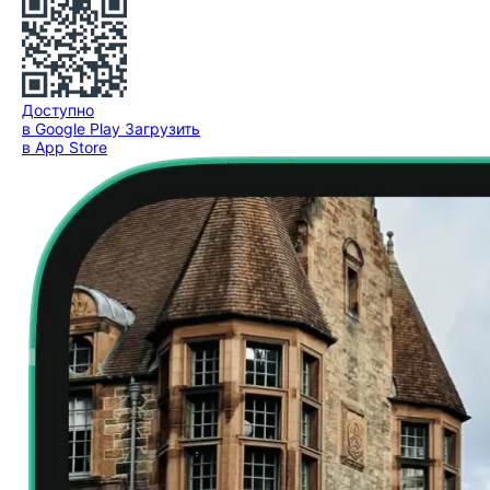
Доступно
в Google Play
Загрузить
в App Store