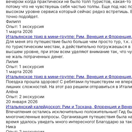
вечером когда практически не было толп туристов, какая-то
потому что не чувствуешь себя частью толпы. Еще под нас п
высоком уровне сервиса который сейчас редко встретишь. В
точно подойдет.
Филипп
Опыт: 1 экскурсия
1 марта 2026
Итальянское трио в мини-группе: Рим, Венеция и Флоренция
Для меня это путешествие было больше чем просто тур, т.к. 
по туристическим местам, а действительно погружаешься в 
высшем уровне, при этом всем уделяют внимание так, что ч
не жаль потраченных денег.
Лилия
Опыт: 1 экскурсия
1 марта 2026
Итальянское трио в мини-группе: Рим, Венеция и Флоренция
Поездка прошла здорово! С ребятами путешествуем не вперв
лишних сложностей. На этот раз решили отправиться в Итали
Алёна
Опыт: 2 экскурсии
20 января 2026
Итальянский калейдоскоп: Рим и Тоскана, Флоренция и Вене
Впечатления остались исключительно положительные! Гид был
многочисленные вопросы. Организация путешествия была на 
время удалось увидеть много интересного! Благодарю за так
Ника
Опыт: 2 экскурсии