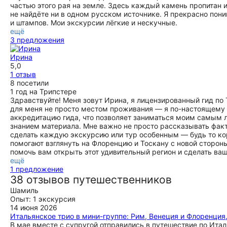
частью этого рая на земле. Здесь каждый камень пропитан 
не найдёте ни в одном русском источнике. Я прекрасно поним
и штампов. Мои экскурсии лёгкие и нескучные.
ещё
3 предложения
Ирина
5,0
1 отзыв
8 посетили
1 год на Трипстере
Здравствуйте! Меня зовут Ирина, я лицензированный гид по 
для меня не просто местом проживания — я по-настоящему 
аккредитацию гида, что позволяет заниматься моим самым
знанием материала. Мне важно не просто рассказывать факты
сделать каждую экскурсию или тур особенным — будь то ко
помогают взглянуть на Флоренцию и Тоскану с новой сторон
помочь вам открыть этот удивительный регион и сделать в
ещё
1 предложение
38 отзывов путешественников
Шамиль
Опыт: 1 экскурсия
14 июня 2026
Итальянское трио в мини-группе: Рим, Венеция и Флоренция
В мае вместе с супругой отправились в путешествие по Итал