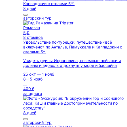
8 дней
авторский тур
Рамазан
5,0
8 отзывов
Удовольствие по-турецки: путешествие «всё
включено» по Анталье, Памуккале и Каппадокии с
отелями 5*
Увидеть руины Иераполиса, неземные пейзажи и
долины и вдоволь отдохнуть у моря и бассейна
25 окт — 1 нояб
8–15 нояб
...
400 €
за одного
8 дней
авторский тур