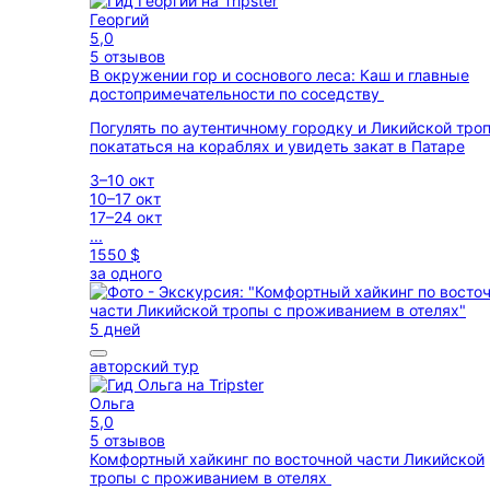
Георгий
5,0
5 отзывов
В окружении гор и соснового леса: Каш и главные
достопримечательности по соседству
Погулять по аутентичному городку и Ликийской троп
покататься на кораблях и увидеть закат в Патаре
3–10 окт
10–17 окт
17–24 окт
...
1550 $
за одного
5 дней
авторский тур
Ольга
5,0
5 отзывов
Комфортный хайкинг по восточной части Ликийской
тропы с проживанием в отелях