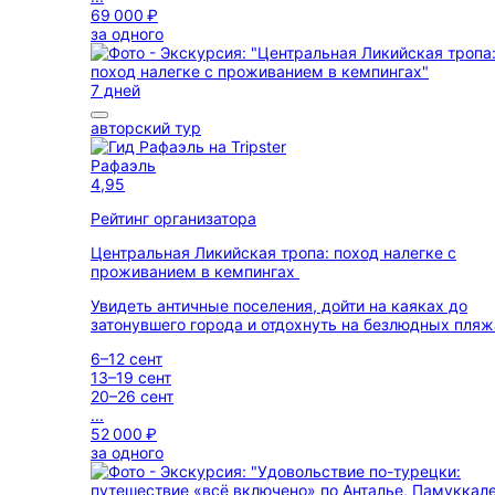
69 000 ₽
за одного
7 дней
авторский тур
Рафаэль
4,95
Рейтинг организатора
Центральная Ликийская тропа: поход налегке с
проживанием в кемпингах
Увидеть античные поселения, дойти на каяках до
затонувшего города и отдохнуть на безлюдных пляж
6–12 сент
13–19 сент
20–26 сент
...
52 000 ₽
за одного