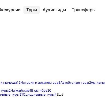
Экскурсии
Туры
Аудиогиды
Трансферы
 и природа
12
История и архитектура
8
Автобусные туры
2
Активны
 туры
2
На майские
1
В октябре
20
тивные туры
21
Однодневные туры
4
Ещё