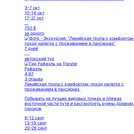
3–7 окт
10–14 окт
17–21 окт
...
750 $
за одного
7 дней
авторский тур
Рафаэль
4,67
3 отзыва
Ликийская тропа с комфортом: поход налегке с
проживанием в пансионах
Побывать на лучших видовых точках и пляжах
восточной части пути и рассмотреть руины древних
городов
6–12 сент
13–19 сент
20–26 сент
...