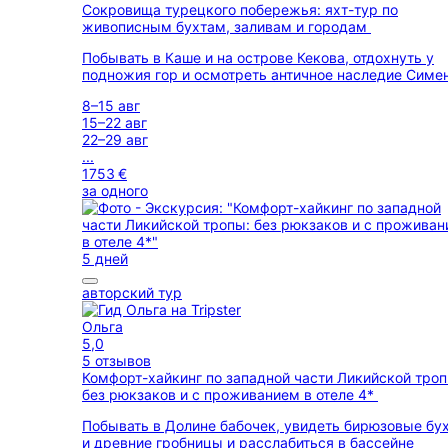
Сокровища турецкого побережья: яхт-тур по
живописным бухтам, заливам и городам
Побывать в Каше и на острове Кекова, отдохнуть у
подножия гор и осмотреть античное наследие Симе
8–15 авг
15–22 авг
22–29 авг
...
1753 €
за одного
5 дней
авторский тур
Ольга
5,0
5 отзывов
Комфорт-хайкинг по западной части Ликийской троп
без рюкзаков и с проживанием в отеле 4*
Побывать в Долине бабочек, увидеть бирюзовые бу
и древние гробницы и расслабиться в бассейне