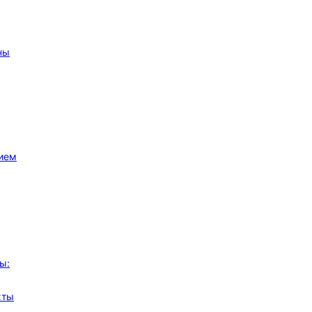
ны
ы:
хты