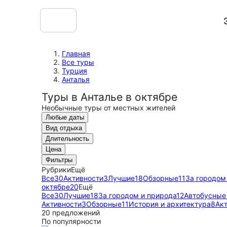
Главная
Все туры
Турция
Анталья
Туры в Анталье в октябре
Необычные туры от местных жителей
Любые даты
Вид отдыха
Длительность
Цена
Фильтры
Рубрики
Ещё
Все
30
Активности
3
Лучшие
18
Обзорные
11
За городом
октябре
20
Ещё
Все
30
Лучшие
18
За городом и природа
12
Автобусные
Активности
3
Обзорные
11
История и архитектура
8
Ак
20 предложений
По популярности