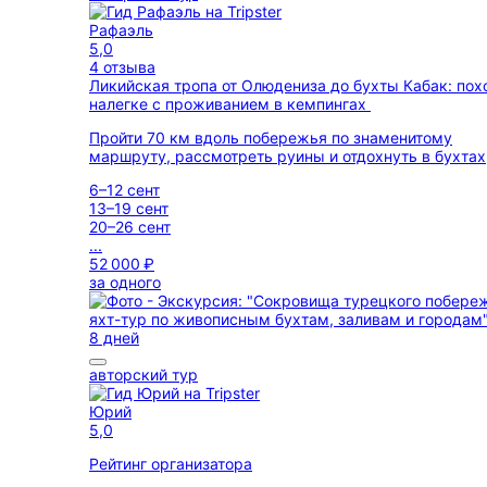
Рафаэль
5,0
4 отзыва
Ликийская тропа от Олюдениза до бухты Кабак: пох
налегке с проживанием в кемпингах
Пройти 70 км вдоль побережья по знаменитому
маршруту, рассмотреть руины и отдохнуть в бухтах
6–12 сент
13–19 сент
20–26 сент
...
52 000 ₽
за одного
8 дней
авторский тур
Юрий
5,0
Рейтинг организатора