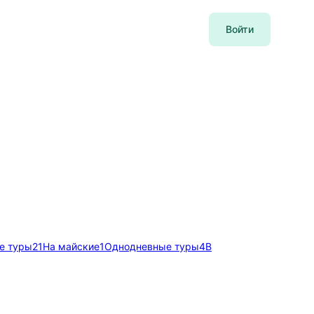
Войти
е туры
21
На майские
1
Однодневные туры
4
В