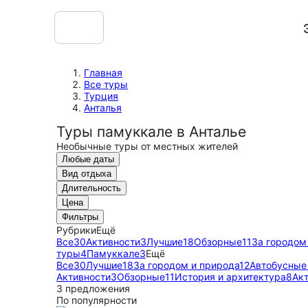
Главная
Все туры
Турция
Анталья
Туры памуккале в Анталье
Необычные туры от местных жителей
Любые даты
Вид отдыха
Длительность
Цена
Фильтры
Рубрики
Ещё
Все
30
Активности
3
Лучшие
18
Обзорные
11
За городом
туры
4
Памуккале
3
Ещё
Все
30
Лучшие
18
За городом и природа
12
Автобусные
Активности
3
Обзорные
11
История и архитектура
8
Ак
3 предложения
По популярности