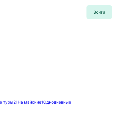
Войти
е туры
21
На майские
1
Однодневные