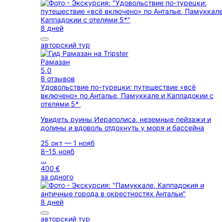
8 дней
авторский тур
Рамазан
5,0
8 отзывов
Удовольствие по-турецки: путешествие «всё
включено» по Анталье, Памуккале и Каппадокии с
отелями 5*
Увидеть руины Иераполиса, неземные пейзажи и
долины и вдоволь отдохнуть у моря и бассейна
25 окт — 1 нояб
8–15 нояб
...
400 €
за одного
8 дней
авторский тур