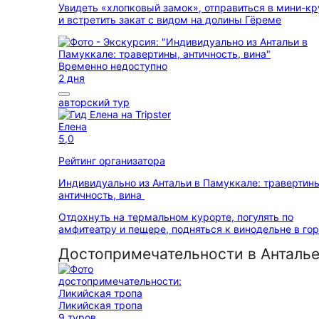
Увидеть «хлопковый замок», отправиться в мини-кр
и встретить закат с видом на долины Гёреме
Временно недоступно
2 дня
авторский тур
Елена
5,0
Рейтинг организатора
Индивидуально из Антальи в Памуккале: травертин
античность, вина
Отдохнуть на термальном курорте, погулять по
амфитеатру и пещере, подняться к винодельне в го
Достопримечательности в Анталь
Ликийская тропа
9 туров