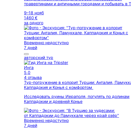
травертинами и античными городами и побывать в 
9–18 нояб
1460 €
за одного
Временно недоступно
7 дней
авторский тур
Инга
5,0
4 отзыва
Тур-погружение в колорит Турции: Анталия, Памукк
Каппадокия и Конья с комфортом
Исследовать руины Иераполя, погулять по долинам
Каппадокии и древней Конье
Временно недоступно
7 дней