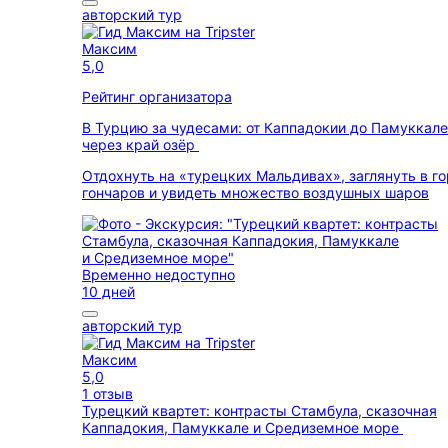
авторский тур
Максим
5,0
Рейтинг организатора
В Турцию за чудесами: от Каппадокии до Памуккале
через край озёр
Отдохнуть на «турецких Мальдивах», заглянуть в г
гончаров и увидеть множество воздушных шаров
Временно недоступно
10 дней
авторский тур
Максим
5,0
1 отзыв
Турецкий квартет: контрасты Стамбула, сказочная
Каппадокия, Памуккале и Средиземное море