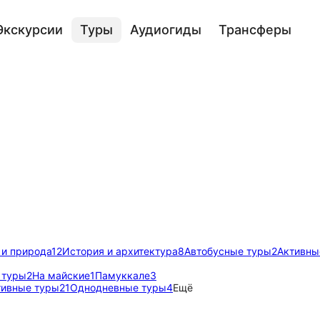
Экскурсии
Туры
Аудиогиды
Трансферы
 и природа
12
История и архитектура
8
Автобусные туры
2
Активны
 туры
2
На майские
1
Памуккале
3
тивные туры
21
Однодневные туры
4
Ещё