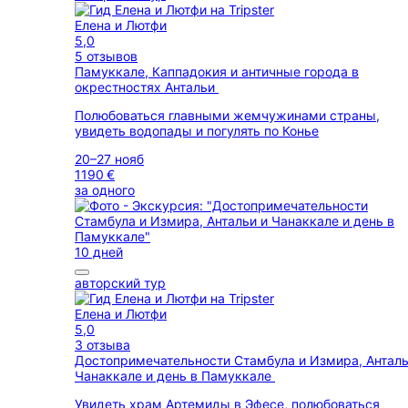
Елена и Лютфи
5,0
5 отзывов
Памуккале, Каппадокия и античные города в
окрестностях Антальи
Полюбоваться главными жемчужинами страны,
увидеть водопады и погулять по Конье
20–27 нояб
1190 €
за одного
10 дней
авторский тур
Елена и Лютфи
5,0
3 отзыва
Достопримечательности Стамбула и Измира, Анталь
Чанаккале и день в Памуккале
Увидеть храм Артемиды в Эфесе, полюбоваться