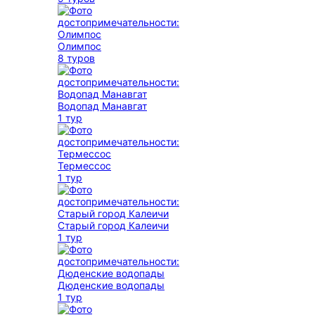
Олимпос
8 туров
Водопад Манавгат
1 тур
Термессос
1 тур
Старый город Калеичи
1 тур
Дюденские водопады
1 тур