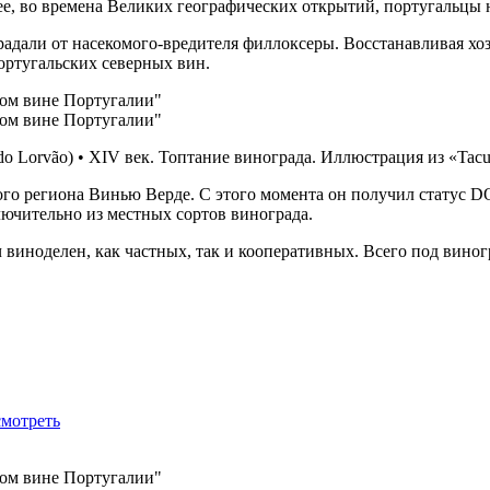
ее, во времена Великих географических открытий, португальцы 
радали от насекомого-вредителя филлоксеры. Восстанавливая хо
ортугальских северных вин.
o Lorvão) • XIV век. Топтание винограда. Иллюстрация из «Tacui
о региона Винью Верде. С этого момента он получил статус DOC
ючительно из местных сортов винограда.
 виноделен, как частных, так и кооперативных. Всего под виног
смотреть