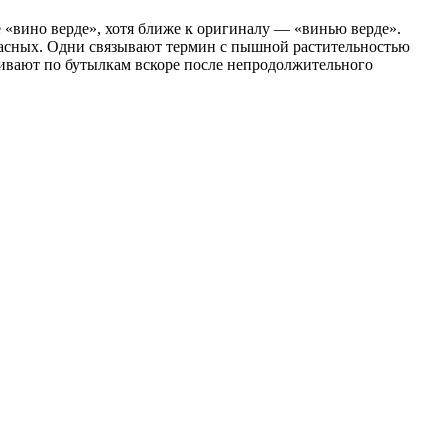
е «вино верде», хотя ближе к оригиналу — «винью верде».
красных. Одни связывают термин с пышной растительностью
зливают по бутылкам вскоре после непродолжительного