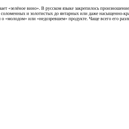
чает «зелёное вино». В русском языке закрепилось произношени
 от соломенных и золотистых до янтарных или даже насыщенно-
ем о «молодом» или «недозревшем» продукте. Чаще всего его ра