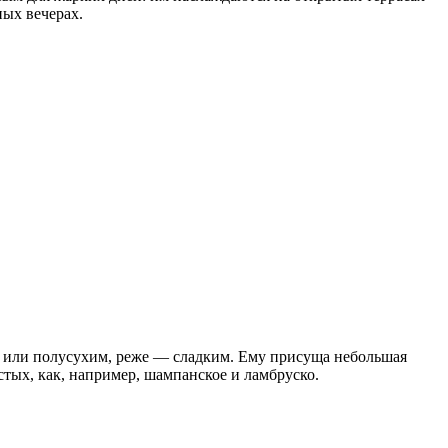
ных вечерах.
им или полусухим, реже — сладким. Ему присуща небольшая
стых, как, например, шампанское и ламбруско.