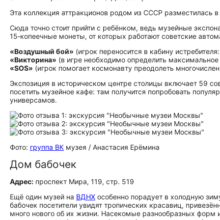
Эта коллекция аттракционов родом из СССР разместилась в 
Сюда точно стоит прийти с ребёнком, ведь музейные экспон
15‑копеечные монеты, от которых работают советские автом
«Воздушный бой»
(игрок переносится в кабину истребителя
«Викторина»
(в игре необходимо определить максимальное 
«SOS»
(игрок помогает космонавту преодолеть многочислен
Экспозиция в историческом центре столицы включает 59 сов
посетить музейное кафе: там получится попробовать популя
универсамов.
Фото:
группа ВК
музея / Анастасия Ерёмина
Дом бабочек
Адрес:
проспект Мира, 119, стр. 519
Ещё один музей на
ВДНХ
особенно порадует в холодную зиму
бабочек посетители увидят тропических красавиц, привезён
много нового об их жизни. Насекомые разнообразных форм 