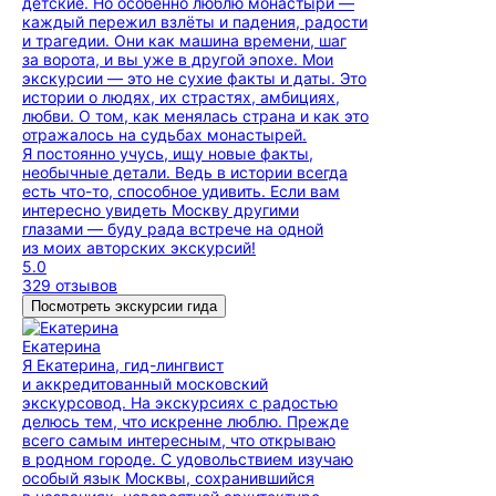
детские. Но особенно люблю монастыри —
каждый пережил взлёты и падения, радости
и трагедии. Они как машина времени, шаг
за ворота, и вы уже в другой эпохе. Мои
экскурсии — это не сухие факты и даты. Это
истории о людях, их страстях, амбициях,
любви. О том, как менялась страна и как это
отражалось на судьбах монастырей.
Я постоянно учусь, ищу новые факты,
необычные детали. Ведь в истории всегда
есть что-то, способное удивить. Если вам
интересно увидеть Москву другими
глазами — буду рада встрече на одной
из моих авторских экскурсий!
5.0
329 отзывов
Посмотреть экскурсии гида
Екатерина
Я Екатерина, гид-лингвист
и аккредитованный московский
экскурсовод. На экскурсиях с радостью
делюсь тем, что искренне люблю. Прежде
всего самым интересным, что открываю
в родном городе. С удовольствием изучаю
особый язык Москвы, сохранившийся