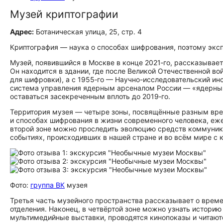
Музей криптографии
Адрес:
Ботаническая улица, 25, стр. 4
Криптография — наука о способах шифрования, поэтому экс
Музей, появившийся в Москве в конце 2021‑го, рассказывает
Он находится в здании, где после Великой Отечественной в
для шифровки), а с 1955‑го — Научно-исследовательский ин
система управления ядерным арсеналом России — «ядерный
оставаться засекреченным вплоть до 2019‑го.
Территория музея — четыре зоны, посвящённые разным вре
и способах шифрования в жизни современного человека, е
второй зоне можно проследить эволюцию средств коммуника
событиях, происходивших в нашей стране и во всём мире с к
Фото:
группа ВК
музея
Третья часть музейного пространства рассказывает о врем
отделения. Наконец, в четвёртой зоне можно узнать истори
мультимедийные выставки, проводятся кинопоказы и читаю