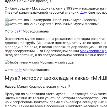
Адрес:
Саринский проезд, 13
Он был создан «Мосводоканалом» в 1993‑м и находится на
Главной канализационной насосной станции.
Дом
был построе
Фото:
сайт
Мосводоканала
Экспозиция музея посвящена рождению и истории развития 
деревянной трубы (их начали прокладывать уже во времена
в середине XX века, и целая коллекция дореволюционных кр
гидросооружений — от Водовзводной башни
Московского К
Вход бесплатный, а по предварительной записи можно попас
Фото:
сайт
Мосводоканала
Музей истории шоколада и какао «МИШ
Адрес:
Малая Красносельская улица, 7
Прогулка по экспозиции этого музея — настоящее приключени
Здесь можно не только узнать об истории производства шоко
но и попробовать конфеты прямо с конвейера легендарных
Фронт». Также во время посещения у каждого человека буде