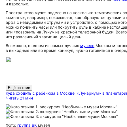
и взрослых.
Пространство музея поделено на несколько тематических зо
комнаты», например, показывают, как образуются цунами и 
арфа с невидимыми струнами и устройство, с помощью кот
можно починить часы или покрутить руль в кабине настоящег
или «позвонить на Луну» из красной телефонной будки. Всег
что развлечений хватит на целый день.
Возможно, в одном из самых лучших
музеев
Москвы многолю
в выходные или во время каникул, нужно готовиться к очере
Ещё по теме
Куда сходить с ребёнком в Москве
«Лунариум» в планетарии
Читать 21 мин
Фото:
группа ВК
музея