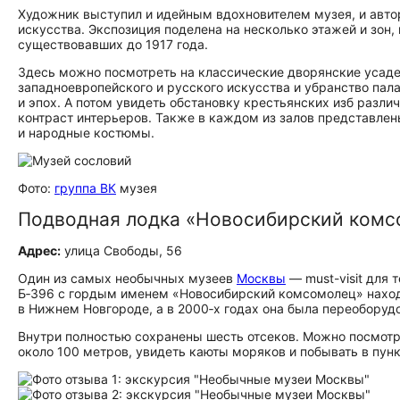
Художник выступил и идейным вдохновителем музея, и автор
искусства. Экспозиция поделена на несколько этажей и зон
существовавших до 1917 года.
Здесь можно посмотреть на классические дворянские усаде
западноевропейского и русского искусства и убранство пал
и эпох. А потом увидеть обстановку крестьянских изб разли
контраст интерьеров. Также в каждом из залов представле
и народные костюмы.
Фото:
группа ВК
музея
Подводная лодка «Новосибирский комс
Адрес:
улица Свободы, 56
Один из самых необычных музеев
Москвы
— must-visit для 
Б‑396 с гордым именем «Новосибирский комсомолец» находи
в Нижнем Новгороде, а в 2000‑х годах она была переоборудо
Внутри полностью сохранены шесть отсеков. Можно посмотр
около 100 метров, увидеть каюты моряков и побывать в пун