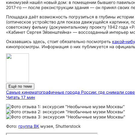
киномузей нашёл новый дом: в помещении бывшего павильо
2017‑го — после реконструкции здания — он принял своих п
Площадка даёт возможность погрузиться в глубины истории
(оптическое устройство для показа движущейся картинки, п
советскому фильму (документальному проекту 1942 года «Ра
«Кабинет Сергея Эйзенштейна» — воссозданный интерьер м
Оказавшись здесь, стоит обязательно посмотреть
какой‑ниб
кинопросмотры. Информация о них публикуется на официаль
Ещё по теме
Самые ки­не­ма­тог­ра­фич­ные города России: где снимали сов
Читать 17 мин
Фото:
группа ВК
музея, Shutterstock