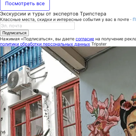
Посмотреть все
Экскурсии и туры от экспертов Трипстера
Классные места, скидки и интересные события у вас в почте ·
П
Подписаться
Нажимая «Подписаться», вы даете
согласие
на получение рекла
политики обработки персональных данных
Tripster