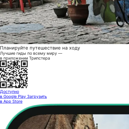
Планируйте путешествие на ходу
Лучшие гиды по всему миру —
в приложении Трипстера
Доступно
в Google Play
Загрузить
в App Store