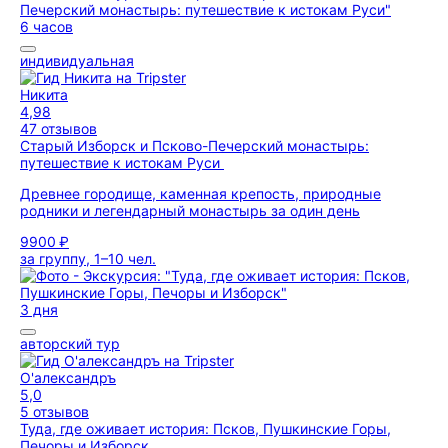
6 часов
индивидуальная
Никита
4,98
47 отзывов
Старый Изборск и Псково-Печерский монастырь:
путешествие к истокам Руси
Древнее городище, каменная крепость, природные
родники и легендарный монастырь за один день
9900 ₽
за группу, 1–10 чел.
3 дня
авторский тур
О'александръ
5,0
5 отзывов
Туда, где оживает история: Псков, Пушкинские Горы,
Печоры и Изборск