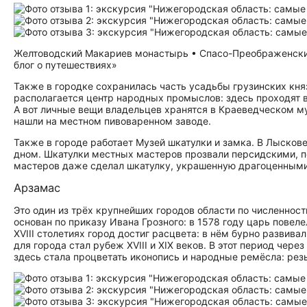
Желтоводский Макариев монастырь • Спасо-Преображенский 
блог о путешествиях»
Также в городке сохранилась часть усадьбы грузинских княз
располагается центр народных промыслов: здесь проходят 
А вот личные вещи владельцев хранятся в Краеведческом му
нашли на местном пивоваренном заводе.
Также в городе работает Музей шкатулки и замка. В Лысков
дном. Шкатулки местных мастеров прозвали персидскими, п
мастеров даже сделал шкатулку, украшенную драгоценными 
Арзамас
Это один из трёх крупнейших городов области по численно
основан по приказу Ивана Грозного: в 1578 году царь повеле
XVIII столетиях город достиг расцвета: в нём бурно развив
для города стал рубеж XVIII и XIX веков. В этот период чер
здесь стала процветать иконопись и народные ремёсла: резь