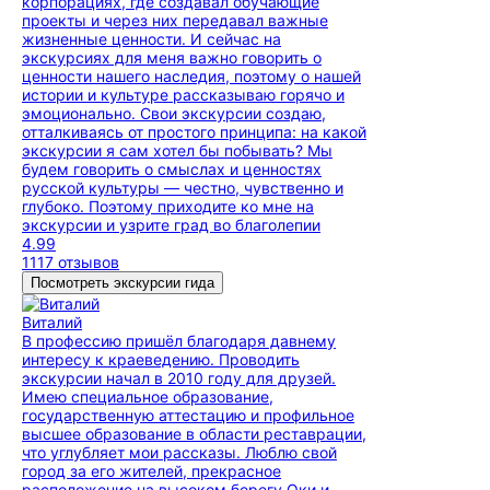
корпорациях, где создавал обучающие
проекты и через них передавал важные
жизненные ценности. И сейчас на
экскурсиях для меня важно говорить о
ценности нашего наследия, поэтому о нашей
истории и культуре рассказываю горячо и
эмоционально. Свои экскурсии создаю,
отталкиваясь от простого принципа: на какой
экскурсии я сам хотел бы побывать? Мы
будем говорить о смыслах и ценностях
русской культуры — честно, чувственно и
глубоко. Поэтому приходите ко мне на
экскурсии и узрите град во благолепии
4.99
1117 отзывов
Посмотреть экскурсии гида
Виталий
В профессию пришёл благодаря давнему
интересу к краеведению. Проводить
экскурсии начал в 2010 году для друзей.
Имею специальное образование,
государственную аттестацию и профильное
высшее образование в области реставрации,
что углубляет мои рассказы. Люблю свой
город за его жителей, прекрасное
расположение на высоком берегу Оки и