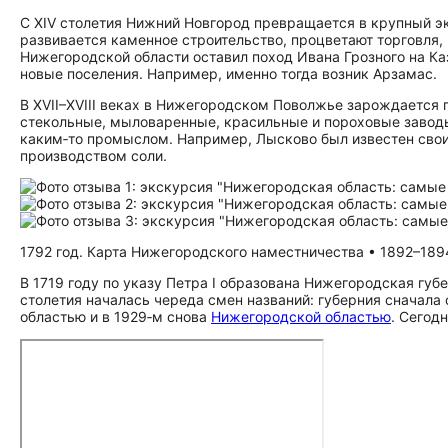
С XIV столетия Нижний Новгород превращается в крупный эк
развивается каменное строительство, процветают торговля
Нижегородской области оставил поход Ивана Грозного на К
новые поселения. Например, именно тогда возник Арзамас.
В XVII–XVIII веках в Нижегородском Поволжье зарождается
стекольные, мыловаренные, красильные и пороховые заводы
каким‑то промыслом. Например, Лысково был известен сво
производством соли.
1792 год. Карта Нижегородского наместничества • 1892–189
В 1719 году по указу Петра I образована Нижегородская губе
столетия началась череда смен названий: губерния сначала
областью и в 1929‑м снова
Нижегородской областью
. Сегод