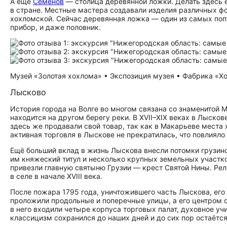
А ещё
Семёнов
— столица деревянной ложки. Делать здесь е
в стране. Местные мастера создавали изделия различных фо
хохломской. Сейчас деревянная ложка — один из самых поп
прибор, и даже половник.
Музей «Золотая хохлома» • Экспозиция музея • Фабрика «Хо
Лысково
История города на Волге во многом связана со знаменитой 
находится на другом берегу реки. В XVII–XIX веках в Лыско
здесь же продавали свой товар, так как в Макарьеве места
активная торговля в Лыскове не прекратилась, что повлияло 
Ещё больший вклад в жизнь Лыскова внесли потомки грузинс
им княжеский титул и несколько крупных земельных участков
привезли главную святыню Грузии — крест Святой Нины. Ре
в селе в начале XVIII века.
После пожара 1795 года, уничтожившего часть Лыскова, его
проложили продольные и поперечные улицы, а его центром 
в него входили четыре корпуса торговых палат, духовное уч
классицизм сохранился до наших дней и до сих пор остаётс