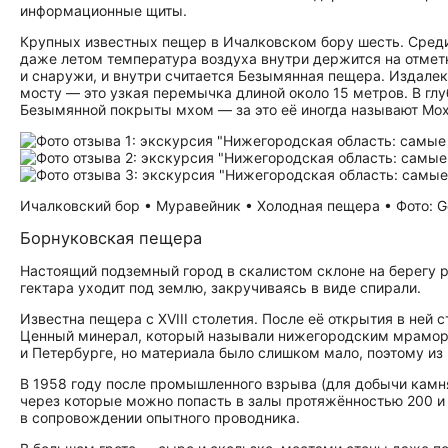
информационные щиты.
Крупных известных пещер в Ичалковском бору шесть. Среди 
даже летом температура воздуха внутри держится на отмет
и снаружи, и внутри считается Безымянная пещера. Издалек
мосту — это узкая перемычка длиной около 15 метров. В гл
Безымянной покрыты мхом — за это её иногда называют Мох
Ичалковский бор • Муравейник • Холодная пещера • Фото: G
Борнуковская пещера
Настоящий подземный город в скалистом склоне на берегу 
гектара уходит под землю, закручиваясь в виде спирали.
Известна пещера с XVIII столетия. После её открытия в ней
Ценный минерал, который называли нижегородским мраморо
и Петербурге, но материала было слишком мало, поэтому из
В 1958 году после промышленного взрыва (для добычи камня
через которые можно попасть в залы протяжённостью 200 и 
в сопровождении опытного проводника.