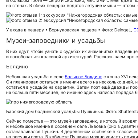
В большом гроте — сыро и скользко, местами стены даже п
на стенах. В обеих пещерах водятся летучие мыши — чтобы н
У входа в пещеру • Борнуковская пещера • Фото: DeingeL,
C
Музеи‑заповедники и усадьбы
В них едут, чтобы узнать о судьбах их знаменитых владельц
и полюбоваться красивой архитектурой. Рассказываем про 
Болдино
Небольшая усадьба в селе
Большое Болдино
с конца XVI век
Он планировал остаться в имении всего на несколько дней
остаться в усадьбе на карантин. Затем поэт ещё дважды по
не больше пяти месяцев, но именно здесь написал порядка 
Барский дом болдинской усадьбы Пушкиных. Фото: Shutterst
Сейчас поместье — это музей‑заповедник, в который входят
и небольшое имение в соседнем селе Львовка (оно в девяти
останавливался Пушкин. В деревянном особняке в классичес
на рисунки поэта. В кабинете Пушкина можно увидеть прижи