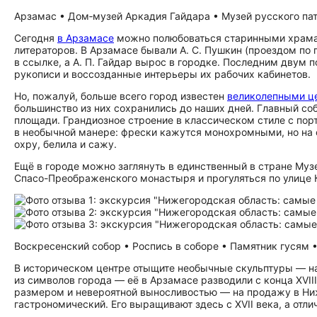
Арзамас • Дом‑музей Аркадия Гайдара • Музей русского патр
Сегодня
в Арзамасе
можно полюбоваться старинными храмам
литераторов. В Арзамасе бывали А. С. Пушкин (проездом по 
в ссылке, а А. П. Гайдар вырос в городке. Последним двум
рукописи и воссозданные интерьеры их рабочих кабинетов.
Но, пожалуй, больше всего город известен
великолепными ц
большинство из них сохранились до наших дней. Главный с
площади. Грандиозное строение в классическом стиле с порт
в необычной манере: фрески кажутся монохромными, но на 
охру, белила и сажу.
Ещё в городе можно заглянуть в единственный в стране Муз
Спасо-Преображенского монастыря и прогуляться по улице
Воскресенский собор • Роспись в соборе • Памятник гусям • 
В историческом центре отыщите необычные скульптуры — на
из символов города — её в Арзамасе разводили с конца XVI
размером и невероятной выносливостью — на продажу в Ниж
гастрономический. Его выращивают здесь с XVII века, а от