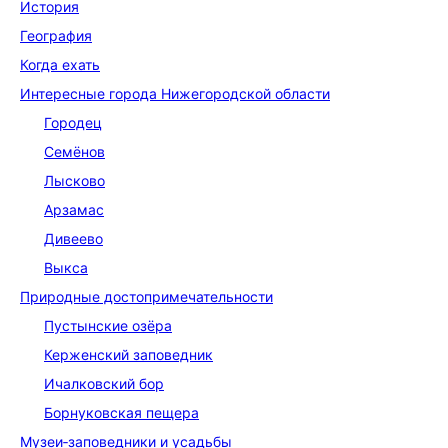
История
География
Когда ехать
Интересные города Нижегородской области
Городец
Семёнов
Лысково
Арзамас
Дивеево
Выкса
Природные до­сто­при­ме­ча­тель­но­сти
Пустынские озёра
Керженский заповедник
Ичалковский бор
Борнуковская пещера
Музеи‑заповедники и усадьбы