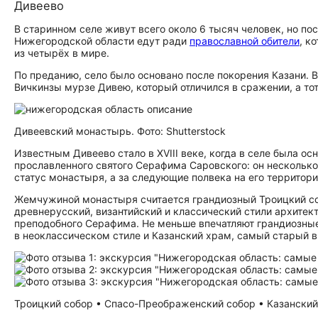
Дивеево
В старинном селе живут всего около 6 тысяч человек, но п
Нижегородской области едут ради
православной обители
, к
из четырёх в мире.
По преданию, село было основано после покорения Казани. 
Вичкинзы мурзе Дивею, который отличился в сражении, а тот
Дивеевский монастырь. Фото: Shutterstock
Известным Дивеево стало в XVIII веке, когда в селе была о
прославленного святого Серафима Саровского: он нескольк
статус монастыря, а за следующие полвека на его террито
Жемчужиной монастыря считается грандиозный Троицкий соб
древнерусский, византийский и классический стили архитек
преподобного Серафима. Не меньше впечатляют грандиозны
в неоклассическом стиле и Казанский храм, самый старый в
Троицкий собор • Спасо-Преображенский собор • Казанский 