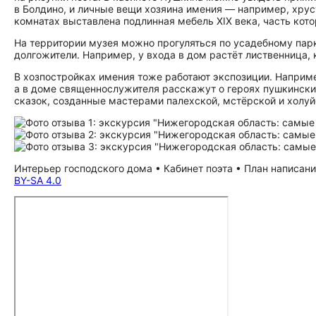
в Болдино, и личные вещи хозяина имения — например, хрус
комнатах выставлена подлинная мебель XIX века, часть кот
На территории музея можно прогуляться по усадебному пар
долгожители. Например, у входа в дом растёт лиственница, 
В хозпостройках имения тоже работают экспозиции. Наприм
а в доме священнослужителя расскажут о героях пушкински
сказок, созданные мастерами палехской, мстёрской и холу
Интерьер господского дома • Кабинет поэта • План написани
BY-SA 4.0