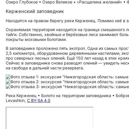
Озеро Глубокое • Озеро Великое • «Расщелина желаний» • 
Керженский заповедник
Находится на правом берегу реки Керженец. Помимо неё в з
Охраняемая территория находится на границе смешанного л
тайги. Собственно, хвойные и берёзовые леса занимают бол
покрыты моховыми болотами.
В заповеднике проложено пять экотроп. Одна из самых про
2,5 километра, оборудованном деревянными настилами, эко
про северных лесных оленей. Ещё 150 лет назад в этих края
Сейчас в заповеднике снова разводят оленей — увидеть нес
на свободе в дальней части резервата.
Река Керженец • Болото на территории заповедника • Бобров
Levashkin,
C BY-SA 4.0