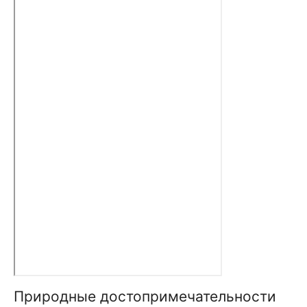
Природные до­сто­при­ме­ча­тель­но­сти