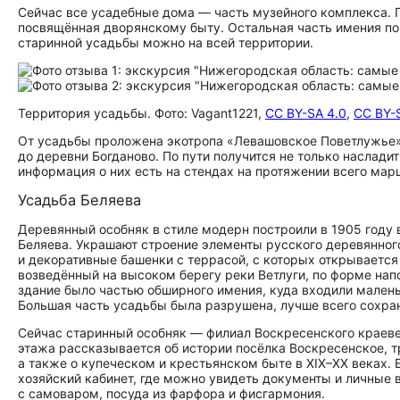
Сейчас все усадебные дома — часть музейного комплекса. П
посвящённая дворянскому быту. Остальная часть имения пок
старинной усадьбы можно на всей территории.
Территория усадьбы. Фото: Vagant1221,
CC BY-SA 4.0
,
CC BY-
От усадьбы проложена экотропа «Левашовское Поветлужье»,
до деревни Богданово. По пути получится не только наслад
информация о них есть на стендах на протяжении всего ма
Усадьба Беляева
Деревянный особняк в стиле модерн построили в 1905 году
Беляева. Украшают строение элементы русского деревянног
и декоративные башенки с террасой, с которых открывается
возведённый на высоком берегу реки Ветлуги, по форме на
здание было частью обширного имения, куда входили маленьк
Большая часть усадьбы была разрушена, лучше всего сохран
Сейчас старинный особняк — филиал Воскресенского краевед
этажа рассказывается об истории посёлка Воскресенское, т
а также о купеческом и крестьянском быте в XIX–XX веках.
хозяйский кабинет, где можно увидеть документы и личные в
с самоваром, посуда из фарфора и фисгармония.