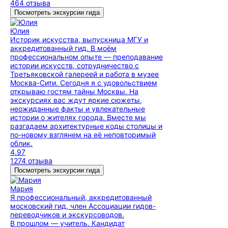
464 отзыва
Посмотреть экскурсии гида
Юлия
Историк искусства, выпускница МГУ и
аккредитованный гид. В моём
профессиональном опыте — преподавание
истории искусств, сотрудничество с
Третьяковской галереей и работа в музее
Москва-Сити. Сегодня я с удовольствием
открываю гостям тайны Москвы. На
экскурсиях вас ждут яркие сюжеты,
неожиданные факты и увлекательные
истории о жителях города. Вместе мы
разгадаем архитектурные коды столицы и
по-новому взглянем на её неповторимый
облик.
4.97
1274 отзыва
Посмотреть экскурсии гида
Мария
Я профессиональный, аккредитованный
московский гид, член Ассоциации гидов-
переводчиков и экскурсоводов.
В прошлом — учитель. Кандидат