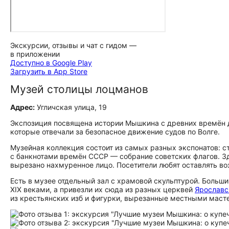
Экскурсии, отзывы и чат с гидом —
в приложении
Доступно в Google Play
Загрузить в App Store
Музей столицы лоцманов
Адрес:
Угличская улица, 19
Экспозиция посвящена истории Мышкина с древних времён д
которые отвечали за безопасное движение судов по Волге.
Музейная коллекция состоит из самых разных экспонатов: с
с банкнотами времён СССР — собрание советских флагов. З
вырезано нахмуренное лицо. Посетители любят оставлять воз
Есть в музее отдельный зал с храмовой скульптурой. Больши
XIX веками, а привезли их сюда из разных церквей
Ярославс
из крестьянских изб и фигурки, вырезанные местными маст