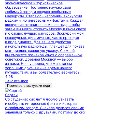
экономическое и туристическое
образование. Постоянно изучаю свой
любимый город и создаю необычные
маршруты. Стараюсь наполнять экскурсии
редкими, но интересными фактами. Каждая
экскурсия готовится не менее года, чтобы
затем вы могли открыть Москву в ином свете
и с самых лучших ракурсов. Экскурсии мои
незанудные, динамичные, часто проходят
в виде диалога. Для вашего удобства
я использую радиогиды, планшет для показа
материалов, лазерную указку. Со мной
вы сможете познакомиться с современной,
советской, древней Москвой — выбор
за вами. Но я уверена, что мы станем
хорошими друзьями на время нашего
путешествия, и вы обязательно вернётесь.
4.98
1312 отзывов
Посмотреть экскурсии гида
Сергей
Со студенческих лет я люблю узнавать
и собирать интересные факты и истории
о любимом городе. Сначала делился своими
знаниями только с друзьями, поэтому до сих