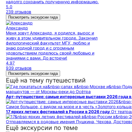
надолго сохранить полученную информацию.
5.0
239 отзывов
Посмотреть экскурсии гида
Александр
Меня зовут Александр, я родился, вырос и
живу в этом удивительном городе. Закончил
филологический факультет МГУ, люблю и
знаю родной город и с огромным
удовольствием поделюсь своей любовью и
знаниями с вами. До встречи!
4.97
939 отзывов
Посмотреть экскурсии гида
Ещё на тему путешествий
маршрутов — от Москвы‑реки до Осётра
Арт‑путешествие: самые интересные выставки 2026 года в
Самое большое, с видом на море и в честь «Золотого кольца
17 ярких летних фестивалей в России в 2026 году
От театр
Отправляемся в родовые имения Пушкина, Чехова, Достоев
Ещё экскурсии по теме