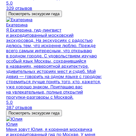
5.0
329 отзывов
Посмотреть экскурсии гида
Екатерина
Я Екатерина, гид-лингвист
и аккредитованный московский
экскурсовод. На экскурсиях с радостью
делюсь тем, что искренне люблю. Прежде
всего самым интересным, что открываю
в родном городе. С удовольствием изучаю
особый язык Москвы, сохранившийся
в названиях, невероятной архитектуре,
удивительных историях мест и судеб. Мой
девиз — говорить на одном языке с городом;
стремиться лучше понять того, кто, кажется,
уже хорошо знаком. Приглашаю вас
на увлекательные, полные открытий
прогулки-разговоры с Москвой.
5.0
387 отзывов
Посмотреть экскурсии гида
Юлия
Меня зовут Юлия, я коренная москвичка
и аккредитованный гид по Москве. У меня