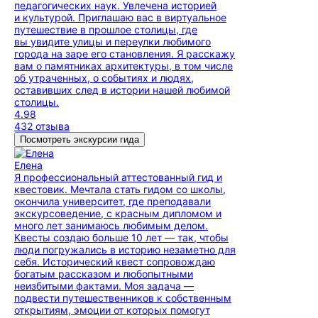
педагогических наук. Увлечена историей
и культурой. Приглашаю вас в виртуальное
путешествие в прошлое столицы, где
вы увидите улицы и переулки любимого
города на заре его становления. Я расскажу
вам о памятниках архитектуры, в том числе
об утраченных, о событиях и людях,
оставивших след в истории нашей любимой
столицы.
4.98
432 отзыва
Посмотреть экскурсии гида
Елена
Я профессиональный аттестованный гид и
квестовик. Мечтала стать гидом со школы,
окончила университет, где преподавали
экскурсоведение, с красным дипломом и
много лет занимаюсь любимым делом.
Квесты создаю больше 10 лет — так, чтобы
люди погружались в историю незаметно для
себя. Исторический квест сопровождаю
богатым рассказом и любопытными
неизбитыми фактами. Моя задача —
подвести путешественников к собственным
открытиям, эмоции от которых помогут