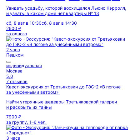
Увидеть усадьбу, которой восхищался Льюис Кэрролл,
и узнать, в каком доме нет квартиры № 13
сб, 8 авг в 10:30
сб, 8 авг в 14:30
2600 ₽
за одного
2 часа
Пешком
индивидуальная
Москва
5,0
7 отзывов
Квест-экскурсия от Третьяковки до ГЭС-2 «В погоне
за унесёнными ветром»
Найти утерянные шедевры Третьяковской галереи
и раскрыть их тайны
7900 ₽
за группу, 1–6 чел.
3 часа