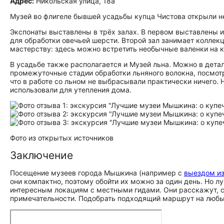
Адрес:
Никольская улица, 18а
Музей во флигеле бывшей усадьбы купца Чистова открыли не
Экспонаты выставлены в трёх залах. В первом выставлены 
для обработки овечьей шерсти. Второй зал занимает коллекц
мастерству: здесь можно встретить необычные валенки на к
В усадьбе также располагается и Музей льна. Можно в дета
промежуточные стадии обработки льняного волокна, посмотр
что в работе со льном не выбрасывали практически ничего.
использовали для утепления дома.
Фото из открытых источников
Заключение
Посещение музеев города Мышкина (например с
выездом и
они компактно, поэтому обойти их можно за один день. Но л
интересным локациям с местными гидами. Они расскажут, 
при­ме­ча­тель­но­сти. Подобрать подходящий маршрут на люб