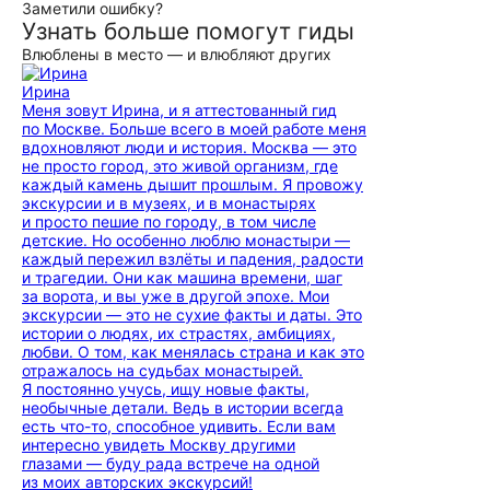
Заметили ошибку?
Узнать больше помогут гиды
Влюблены в место — и влюбляют других
Ирина
Меня зовут Ирина, и я аттестованный гид
по Москве. Больше всего в моей работе меня
вдохновляют люди и история. Москва — это
не просто город, это живой организм, где
каждый камень дышит прошлым. Я провожу
экскурсии и в музеях, и в монастырях
и просто пешие по городу, в том числе
детские. Но особенно люблю монастыри —
каждый пережил взлёты и падения, радости
и трагедии. Они как машина времени, шаг
за ворота, и вы уже в другой эпохе. Мои
экскурсии — это не сухие факты и даты. Это
истории о людях, их страстях, амбициях,
любви. О том, как менялась страна и как это
отражалось на судьбах монастырей.
Я постоянно учусь, ищу новые факты,
необычные детали. Ведь в истории всегда
есть что-то, способное удивить. Если вам
интересно увидеть Москву другими
глазами — буду рада встрече на одной
из моих авторских экскурсий!