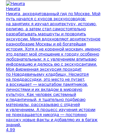
Никита
Никита, аккредитованный гид по Москве. Мой
путь начался с курсов экскурсоводов:
на занятиях я изучал архитектуру, историю,
религию, а затем стал самостоятельно
разрабатывать маршруты и проводить
экскурсии. Меня вдохновляют архитектурное
разнообразие Москвы и её богатейшая
история. Хотя я не коренной москвич, именно
это делает моё отношение к городу особенно
любознательным: я с увлечением впитываю
информацию и делюсь ею с экскурсантами.
Моя фирменная экскурсия проходит
по Новодевичьему кладбищу. Несмотря
на предрассудки, это место не пугает,
а восхищает — масштабом памятников,
личностями и их вкладом в мировую
культуру. Как человек системный
и педантичный, я тщательно подбираю
материалы, рассказываю с отдачей
и увлечением. А процесс изучения истории
не прекращается никогда — постоянно
нахожу новые факты и добавляю их в багаж
знаний.
4.99