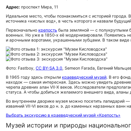
Адрес:
проспект Мира, 11
Идеальное место, чтобы познакомиться с историей города. В
источника «кислых вод», в честь которого и назвали будущий
Первоначально
крепость
была земляной — с полукруглыми 
военных. Но уже в 1850‑х её модернизировали. Появились 
и арочными воротами, украшенными зубцами. В таком виде 
Фото: Fastboy,
CC BY-SA 3.0
, Semeon Farada, Евгений Мальце
В 1965 году здесь открыли
краеведческий музей
. В его фон
находок — самая интересная. Здесь можно увидеть древни
черепа древних алан VII-X веков. Исследователи предполага
статуса. А чтобы добиться желаемого внешнего вида, алан
Во внутреннем дворике музея можно посетить лапидарий — 
изваяний VII-VI веков до н. э. до каменных нарзанных ванн на
Выбрать экскурсию в краеведческий музей «Крепость»
Музей истории и природы национальног