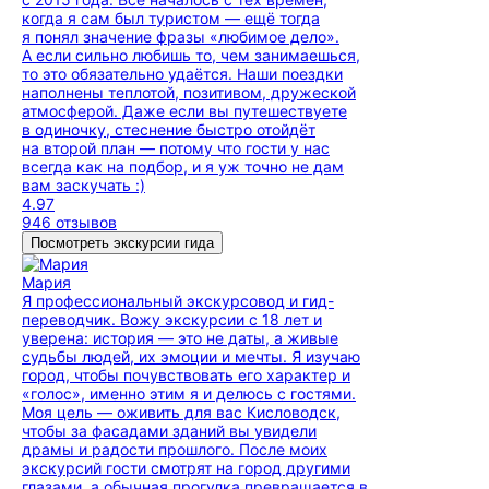
когда я сам был туристом — ещё тогда
я понял значение фразы «любимое дело».
А если сильно любишь то, чем занимаешься,
то это обязательно удаётся. Наши поездки
наполнены теплотой, позитивом, дружеской
атмосферой. Даже если вы путешествуете
в одиночку, стеснение быстро отойдёт
на второй план — потому что гости у нас
всегда как на подбор, и я уж точно не дам
вам заскучать :)
4.97
946 отзывов
Посмотреть экскурсии гида
Мария
Я профессиональный экскурсовод и гид-
переводчик. Вожу экскурсии с 18 лет и
уверена: история — это не даты, а живые
судьбы людей, их эмоции и мечты. Я изучаю
город, чтобы почувствовать его характер и
«голос», именно этим я и делюсь с гостями.
Моя цель — оживить для вас Кисловодск,
чтобы за фасадами зданий вы увидели
драмы и радости прошлого. После моих
экскурсий гости смотрят на город другими
глазами, а обычная прогулка превращается в