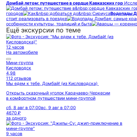
Домбай летом: путешествие в сердце Кавказских гор
Иссле
городов
Водопады Д
стоит реализовать в поездке
особенности культуры, традиций и быта
Ещё экскурсии по теме
12 часов
На автомобиле
Мини-группа
Кисловодск
4,98
112 отзывов
Мы едем к тебе, Домбай! (из Кисловодска)
Открыть сказочный уголок Карачаево-Черкесии
в комфортном путешествии мини-группой
сб, 8 авг в 07:00
вс, 9 авг в 07:00
4670 ₽
за одного
9 часов