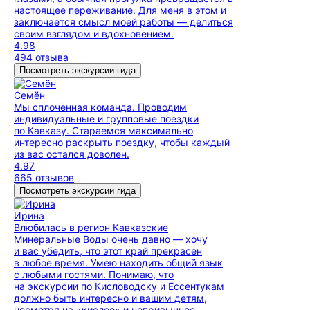
настоящее переживание. Для меня в этом и
заключается смысл моей работы — делиться
своим взглядом и вдохновением.
4.98
494 отзыва
Посмотреть экскурсии гида
Семён
Мы сплочённая команда. Проводим
индивидуальные и групповые поездки
по Кавказу. Стараемся максимально
интересно раскрыть поездку, чтобы каждый
из вас остался доволен.
4.97
665 отзывов
Посмотреть экскурсии гида
Ирина
Влюбилась в регион Кавказские
Минеральные Воды очень давно — хочу
и вас убедить, что этот край прекрасен
в любое время. Умею находить общий язык
с любыми гостями. Понимаю, что
на экскурсии по Кисловодску и Ессентукам
должно быть интересно и вашим детям,
несмотря на «кислое» и непривычное