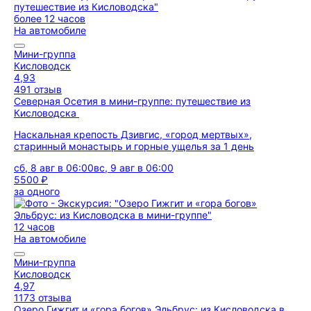
более 12 часов
На автомобиле
Мини-группа
Кисловодск
4,93
491 отзыв
Северная Осетия в мини-группе: путешествие из
Кисловодска
Наскальная крепость Дзивгис, «город мертвых»,
старинный монастырь и горные ущелья за 1 день
сб, 8 авг в 06:00
вс, 9 авг в 06:00
5500 ₽
за одного
12 часов
На автомобиле
Мини-группа
Кисловодск
4,97
1173 отзыва
Озеро Гижгит и «гора богов» Эльбрус: из Кисловодска в