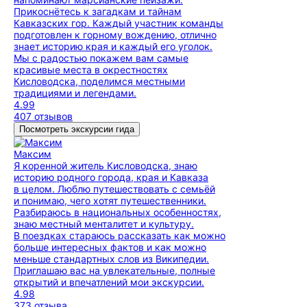
Прикоснётесь к загадкам и тайнам
Кавказских гор. Каждый участник команды
подготовлен к горному вождению, отлично
знает историю края и каждый его уголок.
Мы с радостью покажем вам самые
красивые места в окрестностях
Кисловодска, поделимся местными
традициями и легендами.
4.99
407 отзывов
Посмотреть экскурсии гида
Максим
Я коренной житель Кисловодска, знаю
историю родного города, края и Кавказа
в целом. Люблю путешествовать с семьёй
и понимаю, чего хотят путешественники.
Разбираюсь в национальных особенностях,
знаю местный менталитет и культуру.
В поездках стараюсь рассказать как можно
больше интересных фактов и как можно
меньше стандартных слов из Википедии.
Приглашаю вас на увлекательные, полные
открытий и впечатлений мои экскурсии.
4.98
373 отзыва