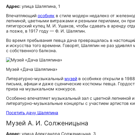
Адрес:
улица Шаляпина, 1
Впечатляющий
особняк
в стиле модерн недалеко от железно
лепниной, цветными витражами и резными перилами, он при
пятигорский купец М. И. Ушаков, чтобы сдавать в аренду о
а позже, в 1917 году — Ф. И. Шаляпин.
Во время пребывания певца дача превращалась в настоящий
и искусства того времени. Говорят, Шаляпин не раз удивл
с собственного балкона.
Музей «Дача Шаляпина»
Литературно-музыкальный
музей
в особняке открыли в 1988
письма, афиши и даже сценические костюмы певца. Гордост
приза на музыкальном конкурсе.
Особенно впечатляет музыкальный зал с цветной лепниной и 
литературно-музыкальные концерты с участием артистов к
Посетить дачу Шаляпина
Музей А. И. Солженицына
Адрес:
улица Александра Солженицына, 3