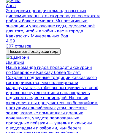
Анна
Экскурсии проводит команда опытных
дипломированных экскурсоводов со стажем
работы более семи лет. Мы позитивные,
знающие и увлекающие гиды, сделаем всё
для того, чтобы влюбить вас в города
Кавказских Минеральных Вод.
4.99
307 отзывов
Посмотреть экскурсии гида
Дмитрий
Наша команда гидов проводит экскурсии
по Северному Кавказу более 15 лет.
Сохраняя подлинные традиции кавказского
гостеприимства, мы спланировали
маршруты так, чтобы вы погрузились в своё
идеальное путешествие и наслаждались
отдыхом наедине с природой. На наших
экскурсиях вы прогуляетесь по бескрайним
цветущим альпийским лугам, посетите
земли, которые помнят шаги древних
кочевников, увидите первозданные
природные пейзажи — ущелья и каньоны
с водопадами и озёрами, чьи берега
напоминают марсианские пейзажи.