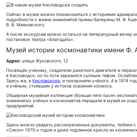
Сейчас в музее можно познакомиться с историями адмирала А
подробности о жизни знаменитой примы‑балерины М. Ф. Кшес
В. В. Маяковского.
А после экскурсии можно остаться на литературный вечер и
постановок театра «Благодать».
Музей истории космонавтики имени Ф. 
Адрес:
улица Жуковского, 12
Посвящён учёному, создателю ракетного двигателя и первоо
в Кисловодск, но по пути заразился сыпным тифом. Ослаблен
Здесь же, в
Кисловодске
, и похоронили учёного. А в 1974 г
и учёным, стоявшим у истоков освоения космоса.
Обширная музейная коллекция (больше пяти тысяч экспонато
знаменитых учёных и космонавтов передали в музей их род
предприятий.
Здесь можно увидеть рассекреченные документы, тюбики с
«Сокол» 1970‑х годов и даже подлинное кресло из космичес