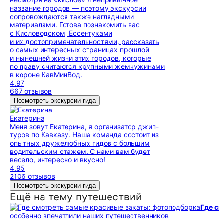
название городов — поэтому экскурсии
сопровождаются также наглядными
материалами. Готова познакомить вас
с Кисловодском, Ессентуками
и их достопримечательностями, рассказать
о самых интересных страницах прошлой
и нынешней жизни этих городов, которые
по праву считаются крупными жемчужинами
в короне КавМинВод.
4.97
667 отзывов
Посмотреть экскурсии гида
Екатерина
Меня зовут Екатерина, я организатор джип-
туров по Кавказу. Наша команда состоит из
опытных дружелюбных гидов с большим
водительским стажем. С нами вам будет
весело, интересно и вкусно!
4.95
2106 отзывов
Посмотреть экскурсии гида
Ещё на тему путешествий
Где 
особенно впечатлили наших путешественников