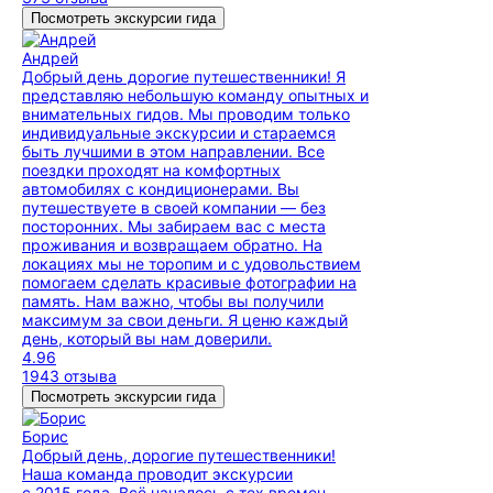
Посмотреть экскурсии гида
Андрей
Добрый день дорогие путешественники! Я
представляю небольшую команду опытных и
внимательных гидов. Мы проводим только
индивидуальные экскурсии и стараемся
быть лучшими в этом направлении. Все
поездки проходят на комфортных
автомобилях с кондиционерами. Вы
путешествуете в своей компании — без
посторонних. Мы забираем вас с места
проживания и возвращаем обратно. На
локациях мы не торопим и с удовольствием
помогаем сделать красивые фотографии на
память. Нам важно, чтобы вы получили
максимум за свои деньги. Я ценю каждый
день, который вы нам доверили.
4.96
1943 отзыва
Посмотреть экскурсии гида
Борис
Добрый день, дорогие путешественники!
Наша команда проводит экскурсии
с 2015 года. Всё началось с тех времен,