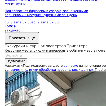
мини-группе
Полюбоваться бирюзовым озером, заснеженными
вершинами и могучими ущельями за 1 день
сб, 8 авг в 07:00
вс, 9 авг в 07:00
4500 ₽
за одного
Показать еще
Экскурсии и туры от экспертов Трипстера
Классные места, скидки и интересные события у вас в почте
Подписаться
Нажимая «Подписаться», вы даете
согласие
на получение ре
условиями политики обработки персональных данных
Tripste