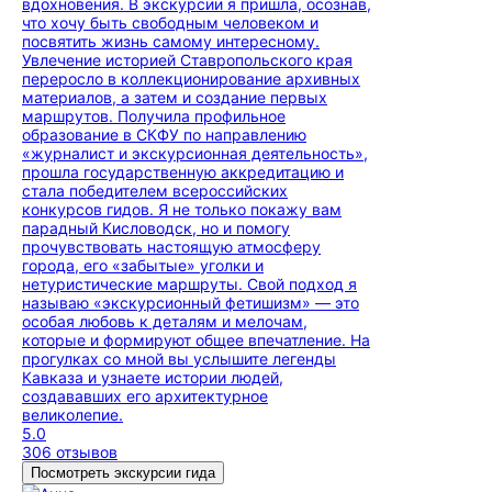
вдохновения. В экскурсии я пришла, осознав,
что хочу быть свободным человеком и
посвятить жизнь самому интересному.
Увлечение историей Ставропольского края
переросло в коллекционирование архивных
материалов, а затем и создание первых
маршрутов. Получила профильное
образование в СКФУ по направлению
«журналист и экскурсионная деятельность»,
прошла государственную аккредитацию и
стала победителем всероссийских
конкурсов гидов. Я не только покажу вам
парадный Кисловодск, но и помогу
прочувствовать настоящую атмосферу
города, его «забытые» уголки и
нетуристические маршруты. Свой подход я
называю «экскурсионный фетишизм» — это
особая любовь к деталям и мелочам,
которые и формируют общее впечатление. На
прогулках со мной вы услышите легенды
Кавказа и узнаете истории людей,
создававших его архитектурное
великолепие.
5.0
306 отзывов
Посмотреть экскурсии гида