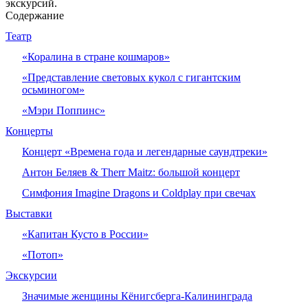
экскурсий.
Содержание
Театр
«Коралина в стране кошмаров»
«Представление световых кукол с гигантским
осьминогом»
«Мэри Поппинс»
Концерты
Концерт «Времена года и легендарные саундтреки»
Антон Беляев & Therr Maitz: большой концерт
Симфония Imagine Dragons и Coldplay при свечах
Выставки
«Капитан Кусто в России»
«Потоп»
Экскурсии
Значимые женщины Кёнигсберга-Калининграда