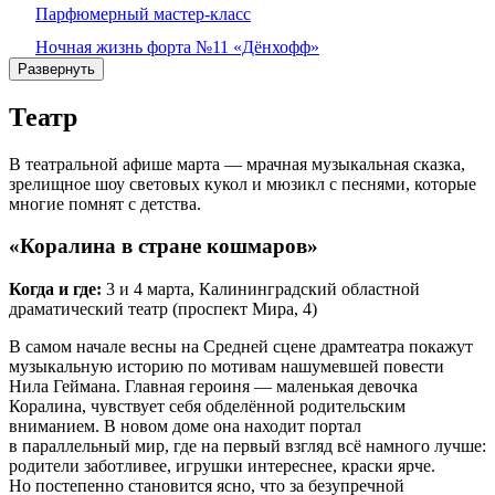
Парфюмерный мастер‑класс
Ночная жизнь форта №11 «Дёнхофф»
Развернуть
Театр
В театральной афише марта — мрачная музыкальная сказка,
зрелищное шоу световых кукол и мюзикл с песнями, которые
многие помнят с детства.
«Коралина в стране кошмаров»
Когда и где:
3 и 4 марта, Калининградский областной
драматический театр (проспект Мира, 4)
В самом начале весны на Средней сцене драмтеатра покажут
музыкальную историю по мотивам нашумевшей повести
Нила Геймана. Главная героиня — маленькая девочка
Коралина, чувствует себя обделённой родительским
вниманием. В новом доме она находит портал
в параллельный мир, где на первый взгляд всё намного лучше:
родители заботливее, игрушки интереснее, краски ярче.
Но постепенно становится ясно, что за безупречной