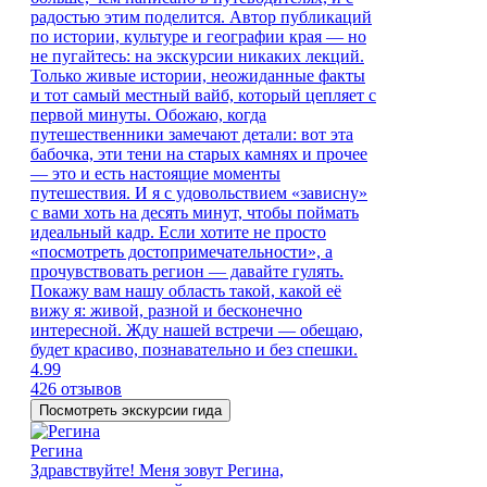
радостью этим поделится. Автор публикаций
по истории, культуре и географии края — но
не пугайтесь: на экскурсии никаких лекций.
Только живые истории, неожиданные факты
и тот самый местный вайб, который цепляет с
первой минуты. Обожаю, когда
путешественники замечают детали: вот эта
бабочка, эти тени на старых камнях и прочее
— это и есть настоящие моменты
путешествия. И я с удовольствием «зависну»
с вами хоть на десять минут, чтобы поймать
идеальный кадр. Если хотите не просто
«посмотреть достопримечательности», а
прочувствовать регион — давайте гулять.
Покажу вам нашу область такой, какой её
вижу я: живой, разной и бесконечно
интересной. Жду нашей встречи — обещаю,
будет красиво, познавательно и без спешки.
4.99
426 отзывов
Посмотреть экскурсии гида
Регина
Здравствуйте! Меня зовут Регина,