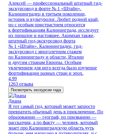
Алексей — профессиональный штатный гид-
экскурсовод в форте № 1 «Штайн».
Калининградец в третьем поколении,
историк и культуролог. Любит родной край,
но с особым пристрастием относится
к фортификациям Калининграда, исследует
их прошлое и настоящее. Акимхан также,
штатный гид-экскурсовод форта
№ 1 «Штайн». Калининградец, гид-
экскурсовод с многолетним стажем
по Калининграду и области, Италии
и другим странам Европы. Особым
увлечением для него всегда было изучение
фортификации разных стран и эпох.
4.99
1263 отзыва
Посмотреть экскурсии гида
Диана
Я тот самый гид, который может запросто
превратить обычный день в приключение. По
образованию — географ, по призванию —
рассказчик, а по факту — человек, который
знает про Калининградскую область чуть
больше, чем написано в путеводителях, и с