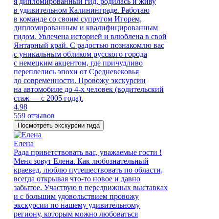
я дипломированный гид, родилась и живу
в удивительном Калининграде. Работаю
в команде со своим супругом Игорем,
дипломированным и квалифицированным
гидом. Увлечена историей и влюблена в свой
Янтарный край. С радостью познакомлю вас
с уникальным обликом русского города
с немецким акцентом, где причудливо
переплелись эпохи от Средневековья
до современности. Провожу экскурсии
на автомобиле до 4-х человек (водительский
стаж — с 2005 года).
4.98
559 отзывов
Посмотреть экскурсии гида
Елена
Рада приветствовать вас, уважаемые гости !
Меня зовут Елена. Как любознательный
краевед, люблю путешествовать по области,
всегда открывая что-то новое и давно
забытое. Участвую в передвижных выставках
и с большим удовольствием провожу
экскурсии по нашему удивительному
региону, которым можно любоваться