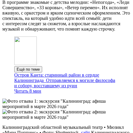
В программе знакомые с детства мелодии: «Непогода», «Леди
Совершенство», «33 коровы», «Ветер перемен». Их исполнят
вживую, с оркестром и ярким сценическим оформлением. Это
спектакль, на который удобно идти всей семьёй: дети
с интересом следят за сюжетом, а взрослые наслаждаются
музыкой и обнаруживают, что помнят каждую строчку.
Ещё по теме
Остров Канта: старинный район в сердце
Калининграда
Отправляемся к могиле философа
и собору, восставшему из руин
Читать 8 мин
Калининградский областной музыкальный театр • Мюзикл
«Мэри Поппинс» • Фото: Shutterstock,
сайт
Калининградского