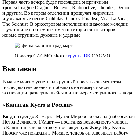
Первая часть вечера будет посвящена энергичным
трекам Imagine Dragons: Believer, Radioactive, Thunder, Demons
и другим. Во втором отделении прозвучат лиричные
и узнаваемые песни Coldplay: Clocks, Paradise, Viva La Vida,
The Scientist. В оркестровом исполнении знакомые мелодии
звучат шире и объёмнее: вместо гитар и синтезаторов —
живые струнные, духовые и ударные.
Оркестр CAGMO. Фото:
группа ВК
CAGMO
Выставки
В марте можно успеть на крупный проект о знаменитом
исследователе океана и побывать на иммерсивной
экспозиции, развернувшейся в интерьерах старинного завода.
«Капитан Кусто в России»
Когда и где:
до 31 марта, Музей Мирового океана (набережная
Петра Великого, 1)
Март — последняя возможност
ь увидеть
в Калининграде выставку, посвящённую Жаку‑Иву Кусто.
Проект уже показали в Москве, теперь он завершает работу