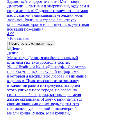
Здравствуйте, дорогие гости! Меня зовут
Дмитрий. Опытный и энергичный, буду вам я
гидом личным! С удовольствием познакомлю
вас с самыми уникальными уголками моей
любимой Родины и сделаю ваш отпуск
максимально ярким и насыщенным, учитывая
все ваши пожелания.
4.99
710 отзывов
Посмотреть экскурсии гида
Денис
Меня зовут Денис, я профессиональный
штатный гид-экскурсовод в фортах
№ 1 «Штайн» и № 11 «Дёнхофф». Создатель
проекта «ночных экскурсий по фортам»,
в который я вложил всю любовь и внимание
к деталям. Практически всю жизнь живу
в Калининграде и интересуюсь историей
этого уникального города, но особенно
сильно я люблю форты, которые для меня
живые организмы. Я хочу с вами делиться
своими знаниями о них, ведь форты, это
настоящее чудо военной и инженерной
мысли конца 19 века. Мои коллеги,