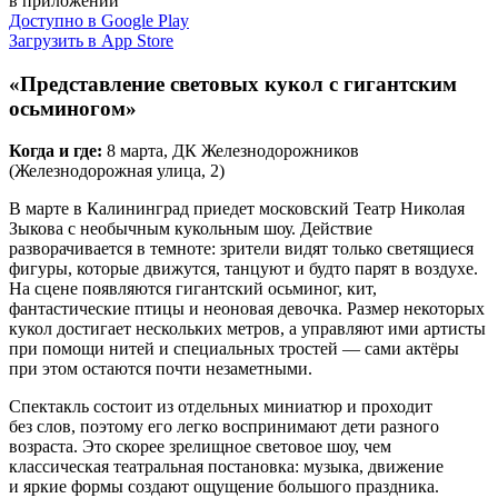
в приложении
Доступно в Google Play
Загрузить в App Store
«Представление световых кукол с гигантским
осьминогом»
Когда и где:
8 марта, ДК Железнодорожников
(Железнодорожная улица, 2)
В марте в Калининград приедет московский Театр Николая
Зыкова с необычным кукольным шоу. Действие
разворачивается в темноте: зрители видят только светящиеся
фигуры, которые движутся, танцуют и будто парят в воздухе.
На сцене появляются гигантский осьминог, кит,
фантастические птицы и неоновая девочка. Размер некоторых
кукол достигает нескольких метров, а управляют ими артисты
при помощи нитей и специальных тростей — сами актёры
при этом остаются почти незаметными.
Спектакль состоит из отдельных миниатюр и проходит
без слов, поэтому его легко воспринимают дети разного
возраста. Это скорее зрелищное световое шоу, чем
классическая театральная постановка: музыка, движение
и яркие формы создают ощущение большого праздника.