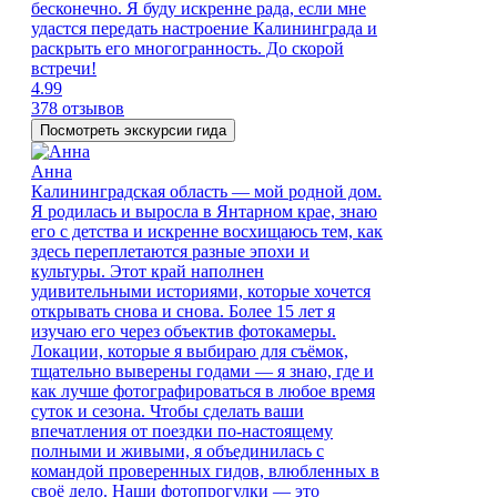
бесконечно. Я буду искренне рада, если мне
удастся передать настроение Калининграда и
раскрыть его многогранность. До скорой
встречи!
4.99
378 отзывов
Посмотреть экскурсии гида
Анна
Калининградская область — мой родной дом.
Я родилась и выросла в Янтарном крае, знаю
его с детства и искренне восхищаюсь тем, как
здесь переплетаются разные эпохи и
культуры. Этот край наполнен
удивительными историями, которые хочется
открывать снова и снова. Более 15 лет я
изучаю его через объектив фотокамеры.
Локации, которые я выбираю для съёмок,
тщательно выверены годами — я знаю, где и
как лучше фотографироваться в любое время
суток и сезона. Чтобы сделать ваши
впечатления от поездки по-настоящему
полными и живыми, я объединилась с
командой проверенных гидов, влюбленных в
своё дело. Наши фотопрогулки — это