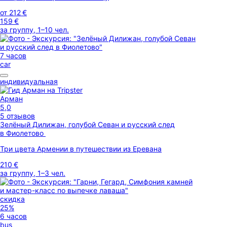
от
212 €
159 €
за группу, 1–10 чел.
7 часов
car
индивидуальная
Арман
5,0
5 отзывов
Зелёный Дилижан, голубой Севан и русский след
в Фиолетово
Три цвета Армении в путешествии из Еревана
210 €
за группу, 1–3 чел.
скидка
25%
6 часов
bus