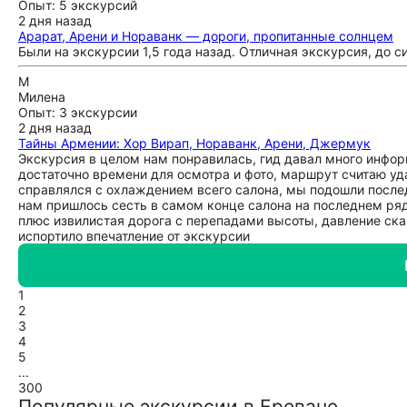
Опыт: 5 экскурсий
2 дня назад
Арарат, Арени и Нораванк — дороги, пропитанные солнцем
Были на экскурсии 1,5 года назад. Отличная экскурсия, до 
М
Милена
Опыт: 3 экскурсии
2 дня назад
Тайны Армении: Хор Вирап, Нораванк, Арени, Джермук
Экскурсия в целом нам понравилась, гид давал много инфор
достаточно времени для осмотра и фото, маршрут считаю уд
справлялся с охлаждением всего салона, мы подошли послед
нам пришлось сесть в самом конце салона на последнем ря
плюс извилистая дорога с перепадами высоты, давление скач
испортило впечатление от экскурсии
1
2
3
4
5
...
300
Популярные экскурсии в Ереване