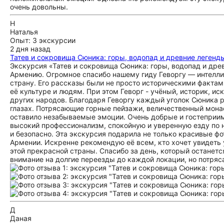
очень довольны.
Н
Наталья
Опыт: 3 экскурсии
2 дня назад
Татев и сокровища Сюника: горы, водопад и древние легенд
Экскурсия «Татев и сокровища Сюника: горы, водопад и дре
Армению. Огромное спасибо нашему гиду Геворгу — интелли
страну. Его рассказы были не просто историческими факта
её культуре и людям. При этом Геворг - учёный, историк, 
других народов. Благодаря Геворгу каждый уголок Сюника 
глазах. Потрясающие горные пейзажи, величественный мона
оставило незабываемые эмоции. Очень добрые и гостеприим
высокий профессионализм, спокойную и уверенную езду по 
и безопасно. Эта экскурсия подарила не только красивые фо
Армении. Искренне рекомендую её всем, кто хочет увидеть
этой прекрасной страны. Спасибо за день, который останется
внимание на долгие переезды до каждой локации, но потря
Д
Даная