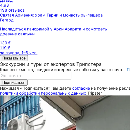
Давид
4,98
198 отзывов
Святая Армения: храм Гарни и монастырь-пещера
Гегард
Насладиться панорамой у Арки Арарата и осмотреть
древние святыни
139 €
119 €
за группу, 1–6 чел.
Показать все
Экскурсии и туры от экспертов Трипстера
Классные места, скидки и интересные события у вас в почте ·
П
Подписаться
Нажимая «Подписаться», вы даете
согласие
на получение рекла
политики обработки персональных данных
Tripster