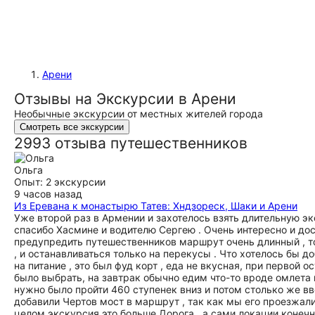
Арени
Отзывы на Экскурсии в Арени
Необычные экскурсии от местных жителей города
Смотреть все экскурсии
2993 отзыва путешественников
Ольга
Опыт: 2 экскурсии
9 часов назад
Из Еревана к монастырю Татев: Хндзореск, Шаки и Арени
Уже второй раз в Армении и захотелось взять длительную эк
спасибо Хасмине и водителю Сергею . Очень интересно и дос
предупредить путешественников маршрут очень длинный , то 
, и останавливаться только на перекусы . Что хотелось бы д
на питание , это был фуд корт , еда не вкусная, при первой 
было выбрать, на завтрак обычно едим что-то вроде омлета и
нужно было пройти 460 ступенек вниз и потом столько же вве
добавили Чертов мост в маршрут , так как мы его проезжали 
целом экскурсия это больше Дорога , а сами локации конечн