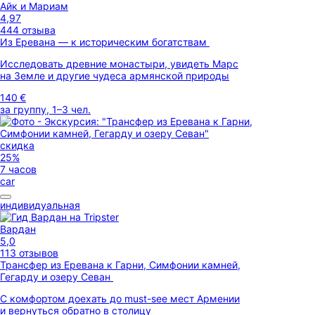
Айк и Мариам
4,97
444 отзыва
Из Еревана — к историческим богатствам
Исследовать древние монастыри, увидеть Марс
на Земле и другие чудеса армянской природы
140 €
за группу, 1–3 чел.
скидка
25%
7 часов
car
индивидуальная
Вардан
5,0
113 отзывов
Трансфер из Еревана к Гарни, Симфонии камней,
Гегарду и озеру Севан
С комфортом доехать до must-see мест Армении
и вернуться обратно в столицу