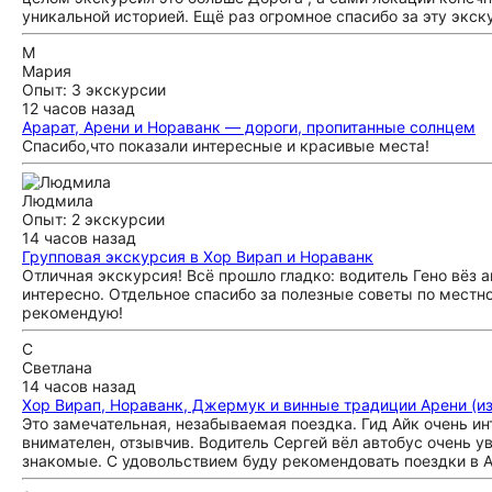
уникальной историей. Ещё раз огромное спасибо за эту экс
М
Мария
Опыт: 3 экскурсии
12 часов назад
Арарат, Арени и Нораванк — дороги, пропитанные солнцем
Спасибо,что показали интересные и красивые места!
Людмила
Опыт: 2 экскурсии
14 часов назад
Групповая экскурсия в Хор Вирап и Нораванк
Отличная экскурсия! Всё прошло гладко: водитель Гено вёз 
интересно. Отдельное спасибо за полезные советы по мест
рекомендую!
С
Светлана
14 часов назад
Хор Вирап, Нораванк, Джермук и винные традиции Арени (из
Это замечательная, незабываемая поездка. Гид Айк очень и
внимателен, отзывчив. Водитель Сергей вёл автобус очень у
знакомые. С удовольствием буду рекомендовать поездки в А