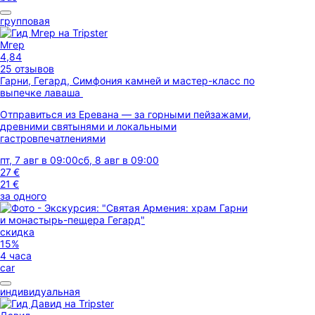
групповая
Мгер
4,84
25 отзывов
Гарни, Гегард, Симфония камней и мастер-класс по
выпечке лаваша
Отправиться из Еревана — за горными пейзажами,
древними святынями и локальными
гастровпечатлениями
пт, 7 авг в 09:00
сб, 8 авг в 09:00
27 €
21 €
за одного
скидка
15%
4 часа
car
индивидуальная