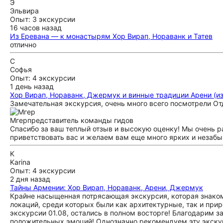
Э
Эльвира
Опыт: 3 экскурсии
16 часов назад
Из Еревана — к монастырям Хор Вирап, Нораванк и Татев
отлично
С
Софья
Опыт: 4 экскурсии
1 день назад
Хор Вирап, Нораванк, Джермук и винные традиции Арени (из
Замечательная экскурсия, очень много всего посмотрели От
Мгер
представитель команды гидов
Спасибо за ваш теплый отзыв и высокую оценку! Мы очень р
приветствовать вас и желаем вам еще много ярких и незаб
K
Karina
Опыт: 4 экскурсии
2 дня назад
Тайны Армении: Хор Вирап, Нораванк, Арени, Джермук
Крайне насыщенная потрясающая экскурсия, которая знакоми
локаций, среди которых были как архитектурные, так и прир
экскурсии 01.08, остались в полном восторге! Благодарим з
положительных эмоций! Однозначно рекомендуем эту экскур