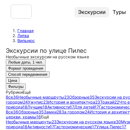
Экскурсии
Туры
Главная
Литва
Вильнюс
Экскурсии по улице Пилес
Необычные экскурсии на русском языке
Любые даты, 1 чел.
Формат проведения
Способ передвижения
Цена
Фильтры
Рубрики
Ещё
Все
36
Необычные маршруты
23
Обзорные
35
Экскурсии на ру
городом
24
Ужупис
23
История и архитектура
23
Тракай
22
Что 
природа
18
Лучшие
18
Активности
17
Для детей
17
Гастрономичес
Все
36
Обзорные
35
Замки
28
За городом
24
История и архитект
церкви, храмы
16
Ещё
Необычные маршруты
23
Экскурсии на русском языке
30
Музе
природа
18
Активности
17
Гастрономические
17
Улица Пилес
17