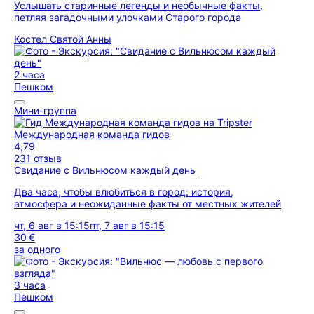
Услышать старинные легенды и необычные факты,
петляя загадочными улочками Старого города
Костел Святой Анны
2 часа
Пешком
Мини-группа
Международная команда гидов
4,79
231 отзыв
Свидание с Вильнюсом каждый день
Два часа, чтобы влюбиться в город: история,
атмосфера и неожиданные факты от местных жителей
чт, 6 авг в 15:15
пт, 7 авг в 15:15
30 €
за одного
3 часа
Пешком