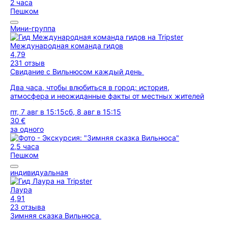
2 часа
Пешком
Мини-группа
Международная команда гидов
4,79
231 отзыв
Свидание с Вильнюсом каждый день
Два часа, чтобы влюбиться в город: история,
атмосфера и неожиданные факты от местных жителей
пт, 7 авг в 15:15
сб, 8 авг в 15:15
30 €
за одного
2,5 часа
Пешком
индивидуальная
Лаура
4,91
23 отзыва
Зимняя сказка Вильнюса