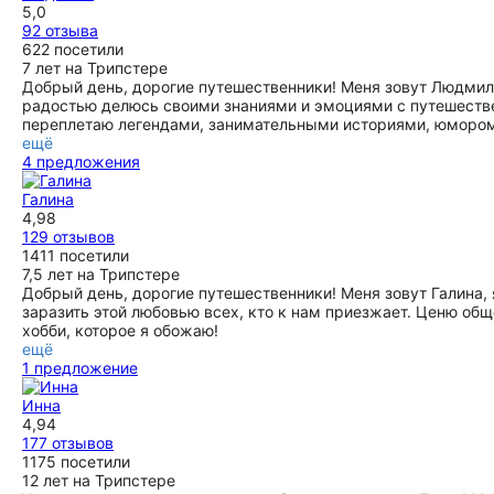
аутентичная и очень познавательная прогулка. Везет,
5,0
правда, не всегда, и иногда ходишь с говорящим
92 отзыва
справочкиком дат, объектов и исторических фактов. (Да
622 посетили
простят меня те, для кого это верх наслаждения - для
7 лет на Трипстере
меня нет.) С Людмилой мне повезло. Началось с того, что я
Добрый день, дорогие путешественники! Меня зовут Людмила
попросила ее поменять место встречи, и сразу получила
радостью делюсь своими знаниями и эмоциями с путешестве
согласие. Для меня это всегда хороший знак - человек
переплетаю легендами, занимательными историями, юмором
подстраивается под нужды и интересы клиента. И у нас
ещё
действительно получилась очень увлекательная прогулка.
4 предложения
Где-то мы проходили быстрее, где-то зависали, что-то
обсуждали, Людмила много рассказывала. Не так часто
Галина
случается, что гид ведет не по плану, а по человеку.
4,98
Бонусом, по моей просьбы, Людмила порекомендовала
129 отзывов
мне несколько аутентичных местных ресторанов и
1411 посетили
несколько мест, которые я могу посмотреть
7,5 лет на Трипстере
самостоятельно в свободное время. Для меня это был
Добрый день, дорогие путешественники! Меня зовут Галина,
прекрасный опыт.
заразить этой любовью всех, кто к нам приезжает. Ценю об
ещё
хобби, которое я обожаю!
ещё
1 предложение
Инна
4,94
177 отзывов
1175 посетили
12 лет на Трипстере