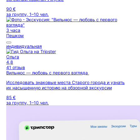
90 €
за группу, 1–10 чел.
3 часа
Пешком
индивидуальная
Ольга
4,8
41 отзыв
Вильнюс — любовь с первого взгляда
Исследовать знаковые места Старого города и узнать
их насыщенную историю на обзорной экскурсии
85 €
за группу, 1–10 чел.