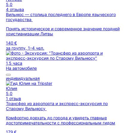
5,0
4 отзыва
Вильнюс — столица последнего в Европе языческого
государства
Понять историческое и современное значение поздней
христианизации Литвы
140 €
за группу, 1–4 чел.
1,5 часа
На автомобиле
индивидуальная
Юлия
5,0
1 отзыв
Трансфер из аэропорта и экспресс-экскурсия по
Старому Вильнюсу
Комфортно доехать до города и увидеть главные
достопримечательности с профессиональным гидом
179 €