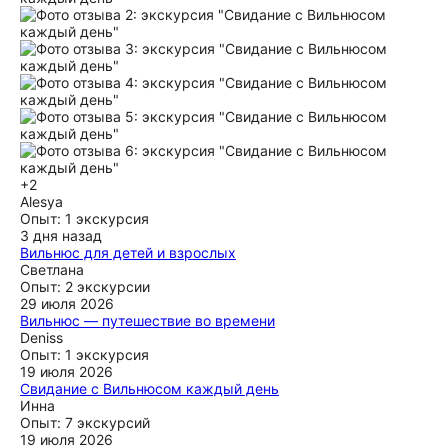
+2
Alesya
Опыт: 1 экскурсия
3 дня назад
Вильнюс для детей и взрослых
От души рекомендую экскурсию с Людмилой! Я хотела
Светлана
открыть Вильнюс своему девятилетнему сыну, и Людмила
Опыт: 2 экскурсии
стала именно тем человеком, благодаря которому это
29 июля 2026
удалось. Она не просто провела экскурсию, а смогла
Вильнюс — путешествие во времени
сделать так, чтобы Вильнюс для него ожил. Людмила -
Нам очень понравилась экскурсия с Индирой. Мы были
Deniss
настоящий профессионал. Несмотря на то, что экскурсия
первый раз в Вильнюсе, много узнали, много увидели.
Опыт: 1 экскурсия
рассчитана на детей, взрослым она тоже будет очень
Город живописный и интересный. Спасибо Индира!
19 июля 2026
интересна. Особенно понравились доброта, широкий
Свидание с Вильнюсом каждый день
ещё
кругозор, эрудиция, гибкий подход и умение чувствовать
Экскурсия с Людмилой оставила самые приятные
Инна
своих слушателей. Отдельно хочется отметить, как легко
впечатления! Она очень увлекательно и интересно
Опыт: 7 экскурсий
Людмила нашла общий язык с сыном. Обычно он довольно
рассказывает, благодаря чему два часа пролетели
19 июля 2026