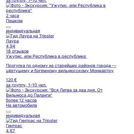
за группу, 1–10 чел.
2 часа
Пешком
индивидуальная
Лаура
4,94
18 отзывов
Ужупис, или Республика в республике
Прогулка по одному из старейших районов города —
цветущему и богемному вильнюсскому Монмартру
120 €
за группу, 1–10 чел.
более 12 часов
На автомобиле
индивидуальная
Гинтрас
4,67