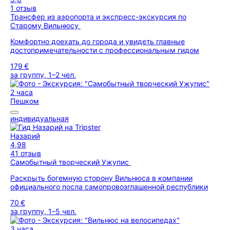
1 отзыв
Трансфер из аэропорта и экспресс-экскурсия по
Старому Вильнюсу
Комфортно доехать до города и увидеть главные
достопримечательности с профессиональным гидом
179 €
за группу, 1–2 чел.
2 часа
Пешком
индивидуальная
Назарий
4,98
41 отзыв
Самобытный творческий Ужупис
Раскрыть богемную сторону Вильнюса в компании
официального посла самопровозглашенной республики
70 €
за группу, 1–5 чел.
3 часа