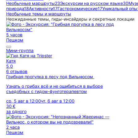
Необычные маршруты
23
Экскурсии на русском языке
30
Музе
природа
18
Активности
17
Гастрономические
17
Уникальный опы
Необычные темы и маршруты
Неожиданные темы, гиды-инсайдеры и секретные локации
5 часов
Пешком
Мини-группа
Катя
5,0
6 отзывов
Грибная прогулка в лесу под Вильнюсом
Узнать о грибах всё и не ошибиться в выборе
съедобных с гидом-фунготерапевтом
ср, 5 авг в 12:00
чт, 6 авг в 12:00
30 €
за одного
2 часа
Пешком