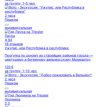
за группу, 1–5 чел.
2 часа
Пешком
индивидуальная
Лаура
4,94
18 отзывов
Ужупис, или Республика в республике
Прогулка по одному из старейших районов города —
цветущему и богемному вильнюсскому Монмартру
120 €
за группу, 1–10 чел.
2 часа
Пешком
индивидуальная
Людмила
5,0