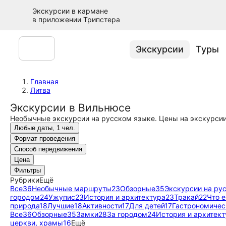
Экскурсии в кармане
в приложении Трипстера
Экскурсии
Туры
Главная
Литва
Экскурсии в Вильнюсе
Необычные экскурсии на русском языке. Цены на экскурсии
Любые даты, 1 чел.
Формат проведения
Способ передвижения
Цена
Фильтры
Рубрики
Ещё
Все
36
Необычные маршруты
23
Обзорные
35
Экскурсии на ру
городом
24
Ужупис
23
История и архитектура
23
Тракай
22
Что 
природа
18
Лучшие
18
Активности
17
Для детей
17
Гастрономичес
Все
36
Обзорные
35
Замки
28
За городом
24
История и архитект
церкви, храмы
16
Ещё