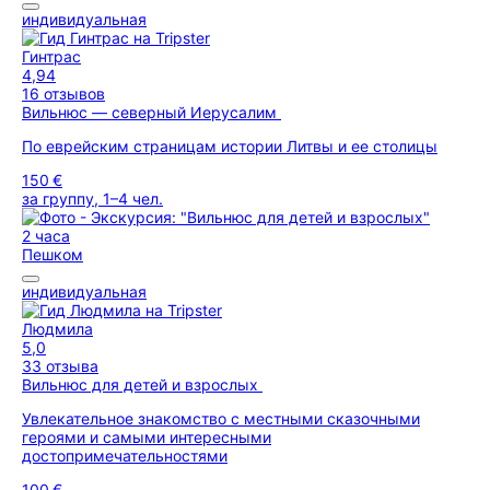
индивидуальная
Гинтрас
4,94
16 отзывов
Вильнюс — северный Иерусалим
По еврейским страницам истории Литвы и ее столицы
150 €
за группу, 1–4 чел.
2 часа
Пешком
индивидуальная
Людмила
5,0
33 отзыва
Вильнюс для детей и взрослых
Увлекательное знакомство с местными сказочными
героями и самыми интересными
достопримечательностями
100 €