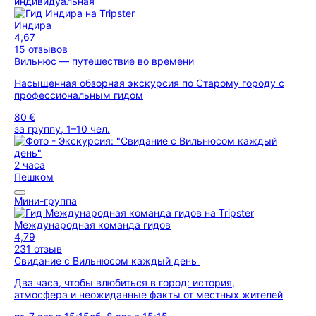
индивидуальная
Индира
4,67
15 отзывов
Вильнюс — путешествие во времени
Насыщенная обзорная экскурсия по Старому городу с
профессиональным гидом
80 €
за группу, 1–10 чел.
2 часа
Пешком
Мини-группа
Международная команда гидов
4,79
231 отзыв
Свидание с Вильнюсом каждый день
Два часа, чтобы влюбиться в город: история,
атмосфера и неожиданные факты от местных жителей