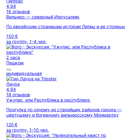
Гинтрас
4,94
16 отзывов
Вильнюс — северный Иерусалим
По еврейским страницам истории Литвы и ее столицы
150 €
за группу, 1–4 чел.
2 часа
Пешком
индивидуальная
Лаура
4,94
18 отзывов
Ужупис, или Республика в республике
Прогулка по одному из старейших районов города —
цветущему и богемному вильнюсскому Монмартру
120 €
за группу, 1–10 чел.