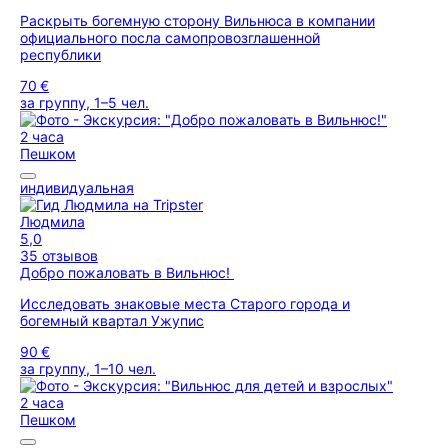
Раскрыть богемную сторону Вильнюса в компании
официального посла самопровозглашенной
республики
70 €
за группу, 1–5 чел.
2 часа
Пешком
индивидуальная
Людмила
5,0
35 отзывов
Добро пожаловать в Вильнюс!
Исследовать знаковые места Старого города и
богемный квартал Ужупис
90 €
за группу, 1–10 чел.
2 часа
Пешком