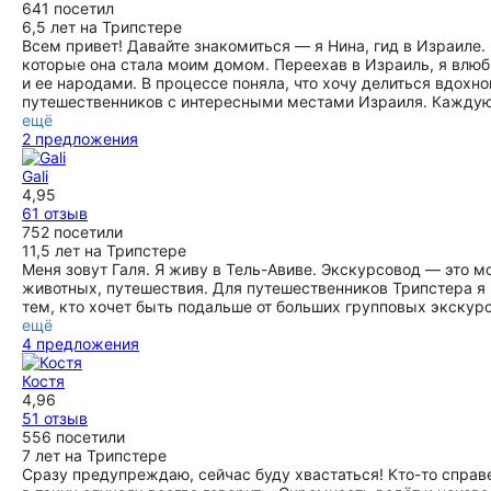
641 посетил
6,5 лет на Трипстере
Всем привет! Давайте знакомиться — я Нина, гид в Израиле. 
которые она стала моим домом. Переехав в Израиль, я влюби
и ее народами. В процессе поняла, что хочу делиться вдо
путешественников с интересными местами Израиля. Каждую 
ещё
2 предложения
Gali
4,95
61 отзыв
752 посетили
11,5 лет на Трипстере
Меня зовут Галя. Я живу в Тель-Авиве. Экскурсовод — это м
животных, путешествия. Для путешественников Трипстера я
тем, кто хочет быть подальше от больших групповых экскур
ещё
4 предложения
Костя
4,96
51 отзыв
556 посетили
7 лет на Трипстере
Сразу предупреждаю, сейчас буду хвастаться! Кто-то справе