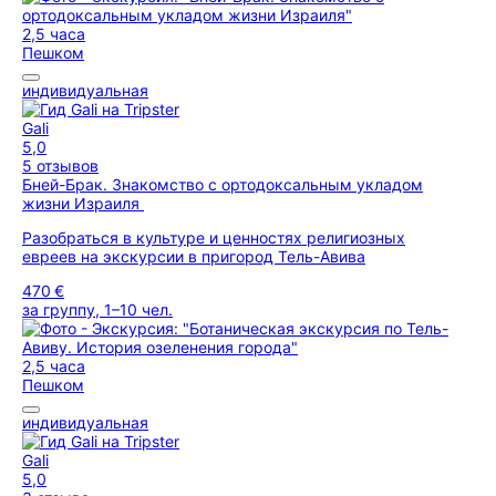
2,5 часа
Пешком
индивидуальная
Gali
5,0
5 отзывов
Бней-Брак. Знакомство с ортодоксальным укладом
жизни Израиля
Разобраться в культуре и ценностях религиозных
евреев на экскурсии в пригород Тель-Авива
470 €
за группу, 1–10 чел.
2,5 часа
Пешком
индивидуальная
Gali
5,0