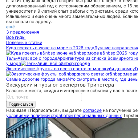
в таких случаях всегда говорит: «Скромность ведёт к неизве
дипломированный гид с историческим образованием, с 16 ле
университет и 9-летний опыт работы с туристами, среди кот
Ильяшенко и еще очень много замечательных людей. Если вы
вы попали по адресу.
ещё
3 предложения
Все гиды
Полезные статьи
Куда поехать в июне на море в 2026 году
Лучшие направления
Тель‑Авив: всё о городе
Архитектура из списка Всемирного 
у моря
Экзотические фрукты со всего света: от маракуйи до чомпу
Г
Самые дорогие города мира
Что смотреть в местах, где цен
Экскурсии и туры от экспертов Трипстера
Классные места, скидки и интересные события у вас в почте
Подписаться
Нажимая «Подписаться», вы даете
согласие
на получение ре
условиями политики обработки персональных данных
Tripste