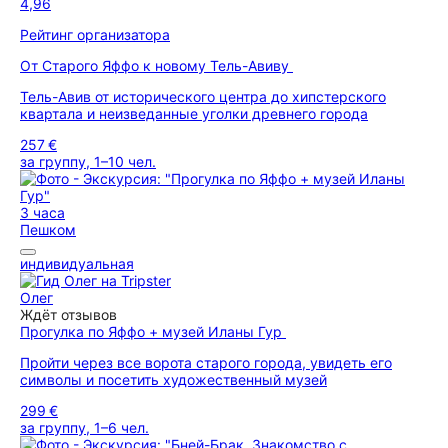
4,96
Рейтинг организатора
От Старого Яффо к новому Тель-Авиву
Тель-Авив от исторического центра до хипстерского
квартала и неизведанные уголки древнего города
257 €
за группу, 1–10 чел.
3 часа
Пешком
индивидуальная
Олег
Ждёт отзывов
Прогулка по Яффо + музей Иланы Гур
Пройти через все ворота старого города, увидеть его
символы и посетить художественный музей
299 €
за группу, 1–6 чел.