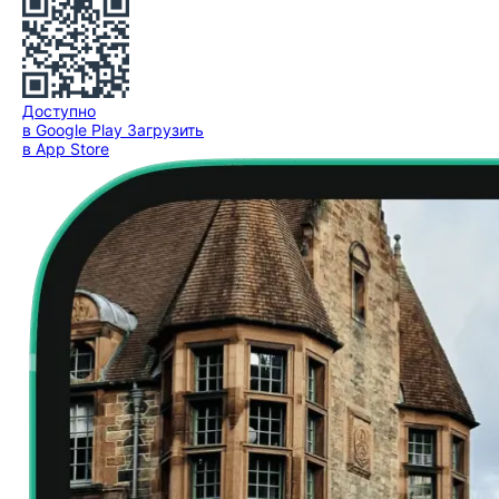
Доступно
в Google Play
Загрузить
в App Store