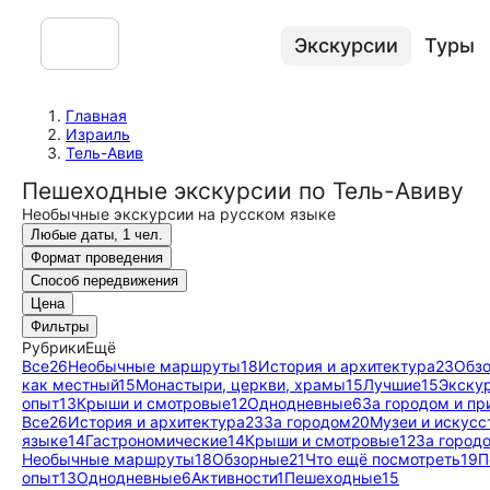
Экскурсии
Туры
Главная
Израиль
Тель-Авив
Пешеходные экскурсии по Тель-Авиву
Необычные экскурсии на русском языке
Любые даты, 1 чел.
Формат проведения
Способ передвижения
Цена
Фильтры
Рубрики
Ещё
Все
26
Необычные маршруты
18
История и архитектура
23
Обз
как местный
15
Монастыри, церкви, храмы
15
Лучшие
15
Экску
опыт
13
Крыши и смотровые
12
Однодневные
6
За городом и пр
Все
26
История и архитектура
23
За городом
20
Музеи и искусс
языке
14
Гастрономические
14
Крыши и смотровые
12
За город
Необычные маршруты
18
Обзорные
21
Что ещё посмотреть
19
П
опыт
13
Однодневные
6
Активности
1
Пешеходные
15