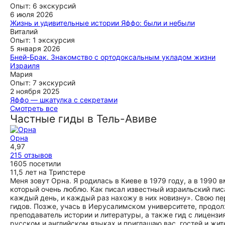
местоположения. Мои гости из Белоруссии были в
Опыт: 6 экскурсий
восторге. Рекомендую от всей души
6 июля 2026
Жизнь и удивительные истории Яффо: были и небыли
ещё
Замечательная экскурсия! Лада провела ее на одном
Виталий
дыхании, много интересной информации об истории,
Опыт: 1 экскурсия
культуре и традициях народа Израиля. Маршрут
5 января 2026
адаптровался под мои вопросы, я узнал очень много о
Бней-Брак. Знакомство с ортодоксальным укладом жизни
Яффо, о котором раньше думал по-другому. Большое
Израиля
спасибо!
Галина суперзнаток религиозный жизни в Израиле. Я
Мария
теперь смотрю на страну с другой стороны и стал
Опыт: 7 экскурсий
ещё
понимать больше. Как Галине удалось впихнуть в меня
2 ноября 2025
столько информации, ума не приложу.
Яффо — шкатулка с секретами
Экскурсия достойна внимания. Показали интересные
Смотреть все
ещё
места, галерею с интересными картинами и скульптура.
Частные гиды в Тель-Авиве
Однако не хватило исторической информации.
ещё
Орна
4,97
215 отзывов
1605 посетили
11,5 лет на Трипстере
Меня зовут Орна. Я родилась в Киеве в 1979 году, а в 1990
который очень люблю. Как писал известный израильский писа
каждый день, и каждый раз нахожу в них новизну». Свою п
гидов. Позже, учась в Иерусалимском университете, продол
преподаватель истории и литературы, а также гид с лиценз
русском и английском языках и приглашаю вас, гостей и жи