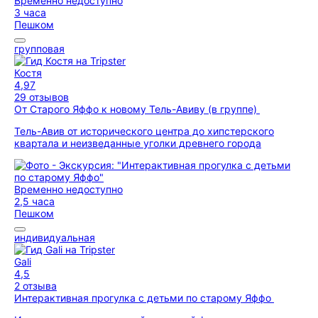
Временно недоступно
3 часа
Пешком
групповая
Костя
4,97
29 отзывов
От Старого Яффо к новому Тель-Авиву (в группе)
Тель-Авив от исторического центра до хипстерского
квартала и неизведанные уголки древнего города
Временно недоступно
2,5 часа
Пешком
индивидуальная
Gali
4,5
2 отзыва
Интерактивная прогулка с детьми по старому Яффо