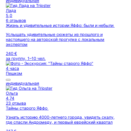
индивидуальная
Лада
5,0
6 отзывов
Жизнь и удивительные истории Яффо: были и небыли
Услышать удивительные сюжеты из прошлого и
настоящего на авторской прогулке с локальным
экспертом
240 €
за группу, 1–10 чел.
4 часа
Пешком
индивидуальная
Ольга
4,74
23 отзыва
Тайны старого Яффо
Узнать историю 4000-летнего города, увидеть скалу,
где спасли Андромеду, и первый еврейский квартал