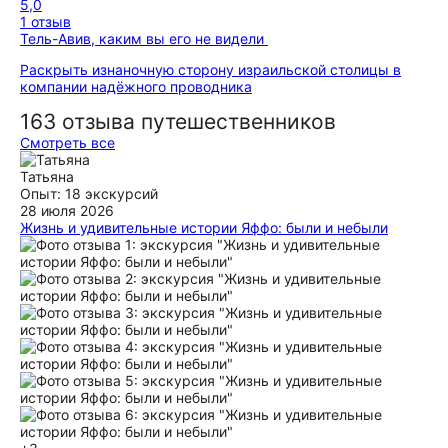
5,0
1 отзыв
Тель-Авив, каким вы его не видели
Раскрыть изнаночную сторону израильской столицы в
компании надёжного проводника
163 отзыва путешественников
Смотреть все
Татьяна
Опыт: 18 экскурсий
28 июля 2026
Жизнь и удивительные истории Яффо: были и небыли
Нам с мужем очень понравилась экскурсия с Ладой, мы
всегда заказываем индивидуальные экскурсии через
Трипстер и нам есть с чем сравнивать. Было ОЧЕНЬ
интересно, много неожиданных вещей в увлекательной
форме, была некая интрига. Вобщем 3 часа пролетели
незаметно. Отдельно хочется отметить внимательное
отношение к нам: Лада предложила выбрать время
экскурсии с учётом погоды( мы приехали в самое жаркое
время года), все время напоминала нам о необходимости
пить воду. Мы также получили исчерпывающую
информацию о местах, где можно вкусно поужинать и об
особенностях пользования местным транспортом.