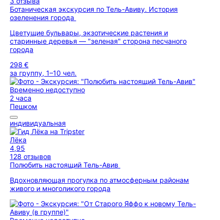
3 отзыва
Ботаническая экскурсия по Тель-Авиву. История
озеленения города
Цветущие бульвары, экзотические растения и
старинные деревья — "зеленая" сторона песчаного
города
298 €
за группу, 1–10 чел.
Временно недоступно
2 часа
Пешком
индивидуальная
Лёка
4,95
128 отзывов
Полюбить настоящий Тель-Авив
Вдохновляющая прогулка по атмосферным районам
живого и многоликого города