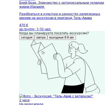
Бней-Брак. Знакомство с ортодоксальным укладом
жизни Израиля
Разобраться в культуре и ценностях религиозных
евреев на экскурсии в пригород Тель-Авива
470 €
за группу, 1–10 чел.
Когда вы планируете посетить экскурсию?
сегодня
завтра
выходные 8-9 авг
2 часа
На велосипеде