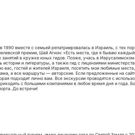
ид, -
ескими
ность
орода.
могли
.
ни
а в 1990 вместе с семьей репатриировалась в Израиль, с тех п
белевской премии, Шай Агнон: «Есть места, где я бываю каждый
 занятий в кружке юных гидов. Позже, учась в Иерусалимском 
 истории и литературы, а также гид с лицензиями министерст
аю вас, гостей и жителей Израиля, посетить мои любимые мест
сама, а все маршруты — авторские. Если предложенные на сайт
орая подходит лично вам. Все экскурсии проводятся с исполь
 приходить с большими компаниями в любое время дня и года. 
орта. До встречи!
видуальный туризм, имею лицензию гида по Святой Земле с 201