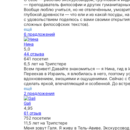
— преподаватель философии и других гуманитарных
Вообще люблю учиться, но не отвлечённым, умозрите
глубокой древности — что ели и из какой посуды, на
с удовольствием поделюсь с вами своими открытиям
сложных философских текстов).
ещё
6 предложений
Нина
5,0
44 отзыва
641 посетил
6,5 лет на Трипстере
Всем привет! Давайте знакомиться — я Нина, гид в 
Переехав в Израиль, я влюбилась в него, поэтому ус
вдохновением, эмоциями и ощущениями. Сейчас с 
cделать яркой, впечатляющей и особенной. До встре
ещё
2 предложения
Gali
4,95
61 отзыв
752 посетили
11,5 лет на Трипстере
Меня зовут Галя. Я живу в Тель-Авиве. Экскурсово