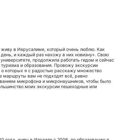
ор живу в Иерусалиме, который очень люблю. Как
 день, и каждый раз нахожу в них новизну». Свою
университете, продолжила работать гидом и сейчас
в туризма и образования. Провожу экскурсии
а, о которых я с радостью расскажу множество
е маршруты вам не подходят всё, равно
зованием микрофона и микронаушников, чтобы было
Большинство моих экскурсии пешеходные или
0 года, живу в Израиле с 2006, по образованию я