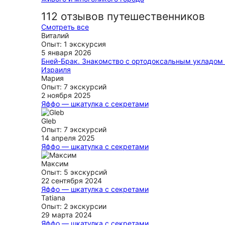
112 отзывов путешественников
Смотреть все
Виталий
Опыт: 1 экскурсия
5 января 2026
Бней-Брак. Знакомство с ортодоксальным укладом
Израиля
Галина суперзнаток религиозный жизни в Израиле. 
Мария
теперь смотрю на страну с другой стороны и стал
Опыт: 7 экскурсий
понимать больше. Как Галине удалось впихнуть в м
2 ноября 2025
столько информации, ума не приложу.
Яффо — шкатулка с секретами
Экскурсия достойна внимания. Показали интересны
ещё
места, галерею с интересными картинами и скульпт
Gleb
Однако не хватило исторической информации.
Опыт: 7 экскурсий
14 апреля 2025
ещё
Яффо — шкатулка с секретами
Отличная экскурсия, нам очень понравилось, было 
интересно и не утомительно, всё было размеренно. 
Максим
еще посоветовала нам очень вкусный ресторан нед
Опыт: 5 экскурсий
от места экскурсии, мы были в восторге!
22 сентября 2024
Яффо — шкатулка с секретами
ещё
Потрясающая особенность экскурсии в том, что во
Tatiana
она проходит не в виде какой-то лекции, а, по сути,
Опыт: 2 экскурсии
дружеской беседы, когда узнаёшь кучу интересных
29 марта 2024
как бы промеждупрочем. Ну и закончить путешеств
Яффо — шкатулка с секретами