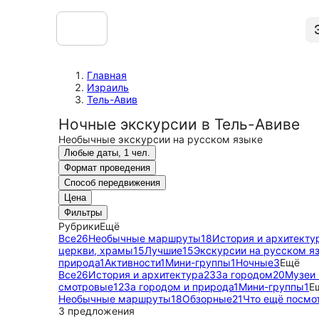
Главная
Израиль
Тель-Авив
Ночные экскурсии в Тель-Авиве
Необычные экскурсии на русском языке
Любые даты, 1 чел.
Формат проведения
Способ передвижения
Цена
Фильтры
Рубрики
Ещё
Все
26
Необычные маршруты
18
История и архитекту
церкви, храмы
15
Лучшие
15
Экскурсии на русском я
природа
1
Активности
1
Мини-группы
1
Ночные
3
Ещё
Все
26
История и архитектура
23
За городом
20
Музеи 
смотровые
12
За городом и природа
1
Мини-группы
1
Е
Необычные маршруты
18
Обзорные
21
Что ещё посмо
3 предложения