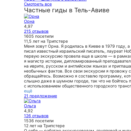
ужином в портовом ресторане, который подсказал г
Экскурсия очень интересная, насыщенная историч
Смотреть все
особый кайф. Спасибо.
фактами и в то же время комфортная. Есть возмож
Частные гиды в Тель-Авиве
остановиться, сделать фото, полюбоваться видами г
ещё
Яффо раскрывается, как шкатулка с драгоценными
Орна
сюрпризами: переулки, дворики, галереи, которые 
4,97
остаться незамеченными, если бы не рассказ Елены
215 отзывов
Очень впечатлила галерея дизайнера Иланы, это ми
1605 посетили
путешествие в фантастическую сказку.
11,5 лет на Трипстере
ещё
Меня зовут Орна. Я родилась в Киеве в 1979 году, 
писал известный израильский писатель, лауреат Но
первую экскурсию провела еще в школе — в рамках
я магистр истории, дипломированный преподаватель
на иврите, русском и английском языках и приглаш
необычных фактов. Все свои экскурсии я провожу 
обращайтесь. Возможно я составлю программу, кот
слышно даже в шумном городе, так что не бойтесь
с использованием общественного городского трансп
ещё
21 предложение
Ольга
4,92
126 отзывов
1536 посетили
12 лет на Трипстере
О себе — работаю экскурсоводом, групповой и инди