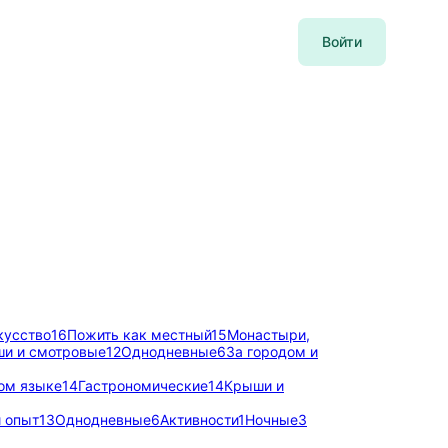
Войти
кусство
16
Пожить как местный
15
Монастыри,
и и смотровые
12
Однодневные
6
За городом и
ом языке
14
Гастрономические
14
Крыши и
 опыт
13
Однодневные
6
Активности
1
Ночные
3