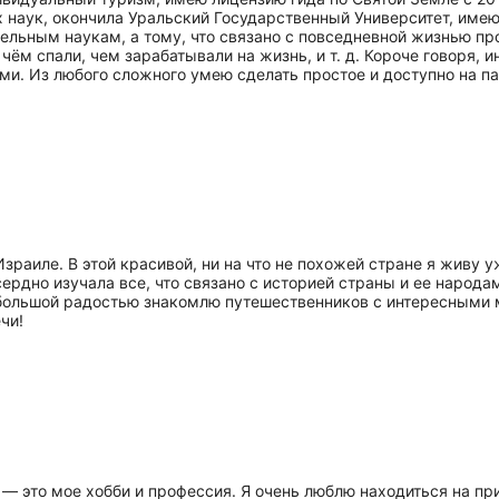
 наук, окончила Уральский Государственный Университет, имею
льным наукам, а тому, что связано с повседневной жизнью прос
 чём спали, чем зарабатывали на жизнь, и т. д. Короче говоря,
и. Из любого сложного умею сделать простое и доступно на па
Израиле. В этой красивой, ни на что не похожей стране я живу 
ердно изучала все, что связано с историей страны и ее народам
большой радостью знакомлю путешественников с интересными 
чи!
д — это мое хобби и профессия. Я очень люблю находиться на п