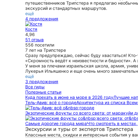
путешественников Трипстера я предлагаю необычны
экскурсий и стандартных маршрутов.
ещё
4 предложения
Костя
4,96
51 отзыв
556 посетили
7 лет на Трипстере
Сразу предупреждаю, сейчас буду хвастаться! Кто-т
«Скромность ведёт к неизвестности и бедности». А
У меня за плечами израильская школа, армия, униве
Лукерья Ильяшенко и еще очень много замечательны
ещё
3 предложения
Все гиды
Полезные статьи
Куда поехать в июне на море в 2026 году
Лучшие нап
Тель‑Авив: всё о городе
Архитектура из списка Все
Экзотические фрукты со всего света: от маракуйи д
Самые дорогие города мира
Что смотреть в местах
Экскурсии и туры от экспертов Трипстера
Классные места, скидки и интересные события у вас