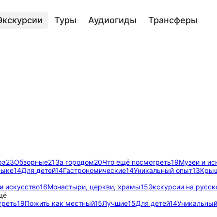
Экскурсии
Туры
Аудиогиды
Трансферы
ра
23
Обзорные
21
За городом
20
Что ещё посмотреть
19
Музеи и ис
зыке
14
Для детей
14
Гастрономические
14
Уникальный опыт
13
Крыш
и искусство
16
Монастыри, церкви, храмы
15
Экскурсии на русск
щё
треть
19
Пожить как местный
15
Лучшие
15
Для детей
14
Уникальный