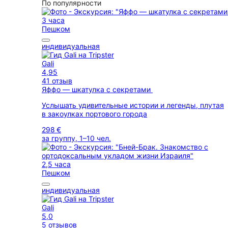
По популярности
3 часа
Пешком
индивидуальная
Gali
4,95
41 отзыв
Яффо — шкатулка с секретами
Услышать удивительные истории и легенды, плутая
в закоулках портового города
298 €
за группу, 1–10 чел.
2,5 часа
Пешком
индивидуальная
Gali
5,0
5 отзывов