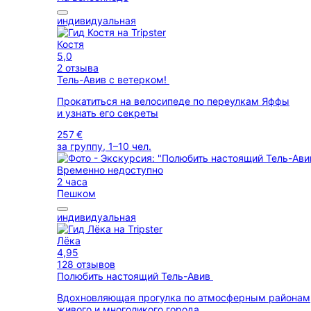
индивидуальная
Костя
5,0
2 отзыва
Тель-Авив с ветерком!
Прокатиться на велосипеде по переулкам Яффы
и узнать его секреты
257 €
за группу, 1–10 чел.
Временно недоступно
2 часа
Пешком
индивидуальная
Лёка
4,95
128 отзывов
Полюбить настоящий Тель-Авив
Вдохновляющая прогулка по атмосферным районам
живого и многоликого города