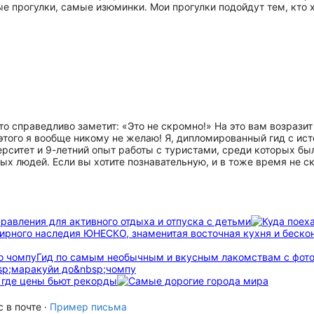
е прогулки, самые изюминки. Мои прогулки подойдут тем, кто 
о справедливо заметит: «Это не скромно!» На это вам возразит 
 этого я вообще никому не желаю! Я, дипломированный гид с ис
рситет и 9-летний опыт работы с туристами, среди которых был
х людей. Если вы хотите познавательную, и в тоже время не с
равления для активного отдыха и отпуска с детьми
мирного наследия ЮНЕСКО, знаменитая восточная кухня и беск
о чомпу
Гид по самым необычным и вкусным лакомствам с фото
, где цены бьют рекорды
 в почте ·
Пример письма