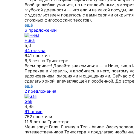
Вообще люблю учиться, но не отвлечённым, умозрите
глубокой древности — что ели и из какой посуды, на
с удовольствием поделюсь с вами своими открытиям
сложных философских текстов).
ещё
6 предложений
Нина
5,0
44 отзыва
641 посетил
6,5 лет на Трипстере
Всем привет! Давайте знакомиться — я Нина, гид в 
Переехав в Израиль, я влюбилась в него, поэтому ус
вдохновением, эмоциями и ощущениями. Сейчас с 
cделать яркой, впечатляющей и особенной. До встре
ещё
2 предложения
Gali
4,95
61 отзыв
752 посетили
11,5 лет на Трипстере
Меня зовут Галя. Я живу в Тель-Авиве. Экскурсово
путешественников Трипстера я предлагаю необычны