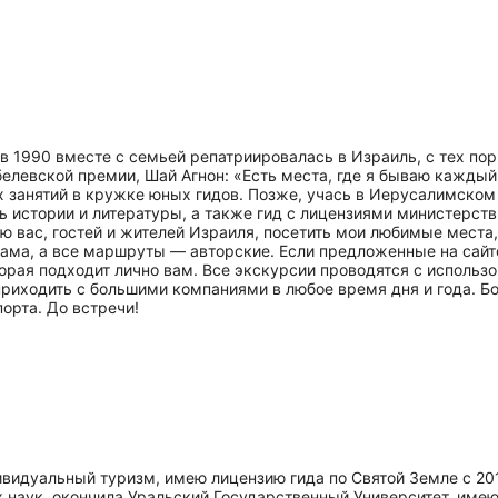
а в 1990 вместе с семьей репатриировалась в Израиль, с тех п
белевской премии, Шай Агнон: «Есть места, где я бываю каждый
 занятий в кружке юных гидов. Позже, учась в Иерусалимском 
 истории и литературы, а также гид с лицензиями министерст
аю вас, гостей и жителей Израиля, посетить мои любимые мест
сама, а все маршруты — авторские. Если предложенные на сайт
орая подходит лично вам. Все экскурсии проводятся с исполь
 приходить с большими компаниями в любое время дня и года. 
орта. До встречи!
видуальный туризм, имею лицензию гида по Святой Земле с 201
 наук, окончила Уральский Государственный Университет, имею