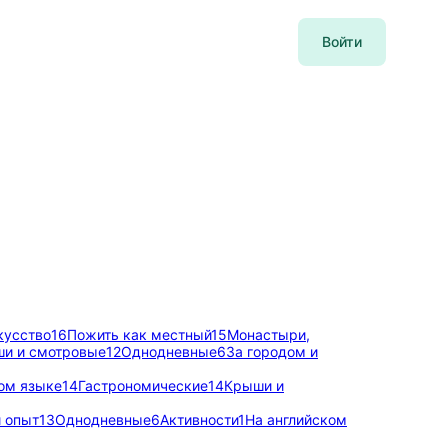
Войти
кусство
16
Пожить как местный
15
Монастыри,
и и смотровые
12
Однодневные
6
За городом и
ом языке
14
Гастрономические
14
Крыши и
 опыт
13
Однодневные
6
Активности
1
На английском