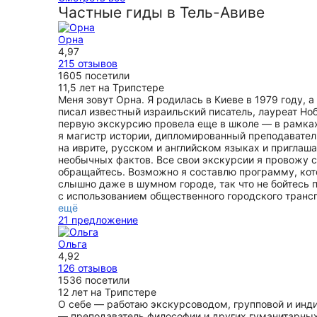
Частные гиды в Тель-Авиве
Орна
4,97
215 отзывов
1605 посетили
11,5 лет на Трипстере
Меня зовут Орна. Я родилась в Киеве в 1979 году, 
писал известный израильский писатель, лауреат Но
первую экскурсию провела еще в школе — в рамках
я магистр истории, дипломированный преподаватель
на иврите, русском и английском языках и приглаш
необычных фактов. Все свои экскурсии я провожу 
обращайтесь. Возможно я составлю программу, кот
слышно даже в шумном городе, так что не бойтесь
с использованием общественного городского трансп
ещё
21 предложение
Ольга
4,92
126 отзывов
1536 посетили
12 лет на Трипстере
О себе — работаю экскурсоводом, групповой и инди
— преподаватель философии и других гуманитарных