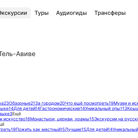
Экскурсии
Туры
Аудиогиды
Трансферы
 Тель-Авиве
ра
23
Обзорные
21
За городом
20
Что ещё посмотреть
19
Музеи и ис
зыке
14
Для детей
14
Гастрономические
14
Уникальный опыт
13
Крыш
зыке
3
Ещё
и искусство
16
Монастыри, церкви, храмы
15
Экскурсии на русск
щё
треть
19
Пожить как местный
15
Лучшие
15
Для детей
14
Уникальный