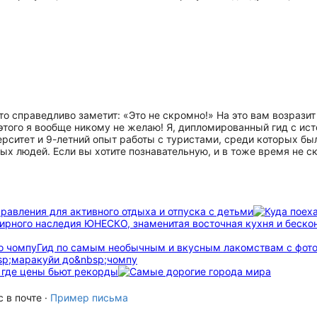
о справедливо заметит: «Это не скромно!» На это вам возразит 
 этого я вообще никому не желаю! Я, дипломированный гид с ис
рситет и 9-летний опыт работы с туристами, среди которых был
х людей. Если вы хотите познавательную, и в тоже время не с
равления для активного отдыха и отпуска с детьми
мирного наследия ЮНЕСКО, знаменитая восточная кухня и беск
о чомпу
Гид по самым необычным и вкусным лакомствам с фото
, где цены бьют рекорды
 в почте ·
Пример письма