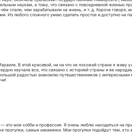
льным наукам, а тому, что связано с повседневной жизнью прос
 чём спали, чем зарабатывали на жизнь, и т. д. Короче говоря,
и. Из любого сложного умею сделать простое и доступно на па
Израиле. В этой красивой, ни на что не похожей стране я живу 
ердно изучала все, что связано с историей страны и ее народам
большой радостью знакомлю путешественников с интересными 
чи!
д — это мое хобби и профессия. Я очень люблю находиться на п
е прогулки, самые изюминки. Мои прогулки подойдут тем, кто 