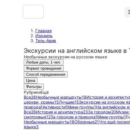
Главная
Израиль
Тель-Авив
Экскурсии на английском языке в
Необычные экскурсии на русском языке
Любые даты, 1 чел.
Формат проведения
Способ передвижения
Цена
Фильтры
Рубрики
Ещё
Все
26
Необычные маршруты
18
История и архитекту
церкви, храмы
15
Лучшие
15
Экскурсии на русском я
природа
1
Активности
1
Мини-группы
1
На английском я
Все
26
История и архитектура
23
За городом
20
Музеи 
смотровые
12
За городом и природа
1
Мини-группы
1
Е
Необычные маршруты
18
Обзорные
21
Что ещё посмо
языке
3