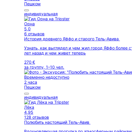
Пешком
индивидуальная
Орна
5,0
6 отзывов
История древнего Яффо и старого Тель-Авива
Узнать, как выглядел и чем жил город Яффо более с
лет назад и чем живет теперь
270 €
за группу, 1–10 чел.
Временно недоступно
2 часа
Пешком
индивидуальная
Лёка
4,95
128 отзывов
Полюбить настоящий Тель-Авив
Вдохновляющая прогулка по атмосферным районам