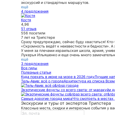
экскурсий и стандартных маршрутов.
ещё
4 предложения
Костя
4,96
51 отзыв
556 посетили
7 лет на Трипстере
Сразу предупреждаю, сейчас буду хвастаться! Кто-т
«Скромность ведёт к неизвестности и бедности». А
У меня за плечами израильская школа, армия, униве
Лукерья Ильяшенко и еще очень много замечательны
ещё
3 предложения
Все гиды
Полезные статьи
Куда поехать в июне на море в 2026 году
Лучшие нап
Тель‑Авив: всё о городе
Архитектура из списка Все
Экзотические фрукты со всего света: от маракуйи д
Самые дорогие города мира
Что смотреть в местах
Экскурсии и туры от экспертов Трипстера
Классные места, скидки и интересные события у вас