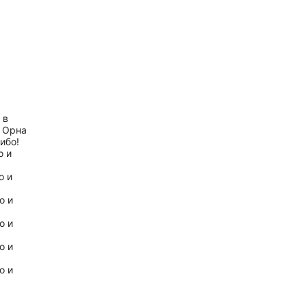
 в
. Орна
ибо!