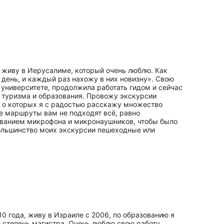
ор живу в Иерусалиме, который очень люблю. Как
 день, и каждый раз нахожу в них новизну». Свою
университете, продолжила работать гидом и сейчас
в туризма и образования. Провожу экскурсии
а, о которых я с радостью расскажу множество
е маршруты вам не подходят всё, равно
зованием микрофона и микронаушников, чтобы было
Большинство моих экскурсии пешеходные или
0 года, живу в Израиле с 2006, по образованию я
 степень магистра. Очень люблю свою работу.