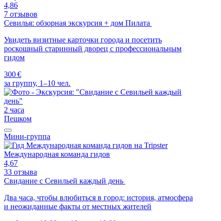
4,86
7 отзывов
Севилья: обзорная экскурсия + дом Пилата
Увидеть визитные карточки города и посетить
роскошный старинный дворец с профессиональным
гидом
300 €
за группу, 1–10 чел.
2 часа
Пешком
Мини-группа
Международная команда гидов
4,67
33 отзыва
Свидание с Севильей каждый день
Два часа, чтобы влюбиться в город: история, атмосфера
и неожиданные факты от местных жителей