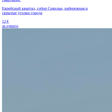
Еврейский квартал, собор Севильи, набережная и
скрытые уголки города
12 €
за одного