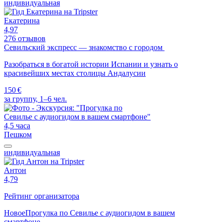
индивидуальная
Екатерина
4,97
276 отзывов
Севильский экспресс — знакомство с городом
Разобраться в богатой истории Испании и узнать о
красивейших местах столицы Андалусии
150 €
за группу, 1–6 чел.
4,5 часа
Пешком
индивидуальная
Антон
4,79
Рейтинг организатора
Новое
Прогулка по Севилье с аудиогидом в вашем
смартфоне