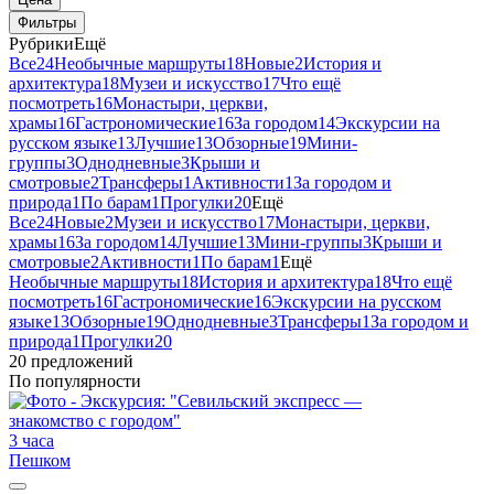
Фильтры
Рубрики
Ещё
Все
24
Необычные маршруты
18
Новые
2
История и
архитектура
18
Музеи и искусство
17
Что ещё
посмотреть
16
Монастыри, церкви,
храмы
16
Гастрономические
16
За городом
14
Экскурсии на
русском языке
13
Лучшие
13
Обзорные
19
Мини-
группы
3
Однодневные
3
Крыши и
смотровые
2
Трансферы
1
Активности
1
За городом и
природа
1
По барам
1
Прогулки
20
Ещё
Все
24
Новые
2
Музеи и искусство
17
Монастыри, церкви,
храмы
16
За городом
14
Лучшие
13
Мини-группы
3
Крыши и
смотровые
2
Активности
1
По барам
1
Ещё
Необычные маршруты
18
История и архитектура
18
Что ещё
посмотреть
16
Гастрономические
16
Экскурсии на русском
языке
13
Обзорные
19
Однодневные
3
Трансферы
1
За городом и
природа
1
Прогулки
20
20 предложений
По популярности
3 часа
Пешком