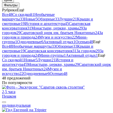
Фильтры
Рубрики
Ещё
Все
48
Со скидкой
1
Необычные
маршруты
33
Новые
5
Обзорные
33
Лучшие
21
Крыши и
смотровые
19
История и архитектура
45
Саратовская
консерватория
31
Монастыри, церкви, храмы
29
За
городом
29
Саратовский цирк им. братьев Никитиных
24
За
городом и природа
24
Музеи и искусство
22
Мини-
группы
1
Однодневные
6
Активный отдых
1
Осенью
48
Ещё
Все
48
Необычные маршруты
33
Обзорные
33
Крыши и
смотровые
19
Саратовская консерватория
31
За городом
29
За
городом и природа
24
Мини-группы
1
Активный отдых
1
Ещё
Со скидкой
1
Новые
5
Лучшие
21
История и
архитектура
45
Монастыри, церкви, храмы
29
Саратовский цирк
им. братьев Никитиных
24
Музеи и
искусство
22
Однодневные
6
Осенью
48
48 предложений
По популярности
2,5 часа
Пешком
индивидуальная