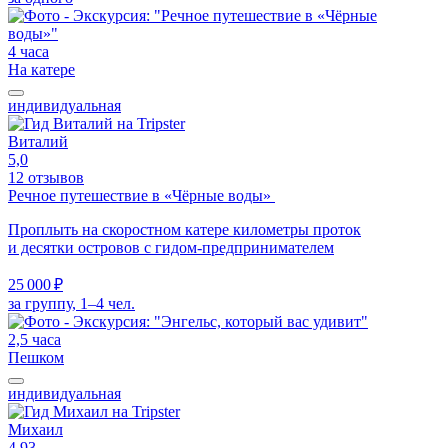
4 часа
На катере
индивидуальная
Виталий
5,0
12 отзывов
Речное путешествие в «Чёрные воды»
Проплыть на скоростном катере километры проток
и десятки островов с гидом-предпринимателем
25 000 ₽
за группу, 1–4 чел.
2,5 часа
Пешком
индивидуальная
Михаил
4,93