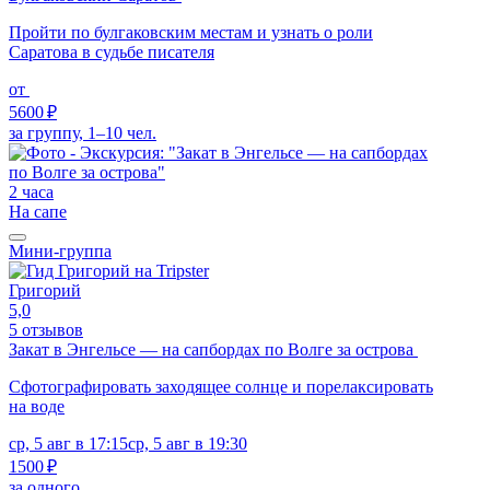
Пройти по булгаковским местам и узнать о роли
Саратова в судьбе писателя
от
5600 ₽
за группу, 1–10 чел.
2 часа
На сапе
Мини-группа
Григорий
5,0
5 отзывов
Закат в Энгельсе — на сапбордах по Волге за острова
Сфотографировать заходящее солнце и порелаксировать
на воде
ср, 5 авг в 17:15
ср, 5 авг в 19:30
1500 ₽
за одного