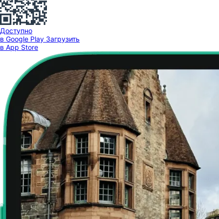
Доступно
в Google Play
Загрузить
в App Store