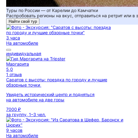
Туры по России — от Карелии до Камчатки
Распробовать регионы на вкус, отправиться на ретрит или в
Найти свой тур
3 часа
На автомобиле
индивидуальная
Маргарита
5,0
1 отзыв
Саратов с высоты: поездка по городу и лучшие
обзорные точки
Увидеть исторический центр и подняться
на автомобиле на две горы
7000 ₽
за группу, 1–3 чел.
9 часов
На автомобиле