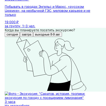
Побывать в городах Энгельс и Маркс, «русском
Цюрихе», на необычной ГЭС, меловом карьере и не
только
19 000 ₽
за группу, 1–3 чел.
Когда вы планируете посетить экскурсию?
сегодня
завтра
выходные 8-9 авг
3 часа
На автомобиле