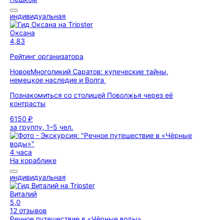
индивидуальная
Оксана
4,83
Рейтинг организатора
Новое
Многоликий Саратов: купеческие тайны,
немецкое наследие и Волга
Познакомиться со столицей Поволжья через её
контрасты
6150 ₽
за группу, 1–5 чел.
4 часа
На кораблике
индивидуальная
Виталий
5,0
12 отзывов
Речное путешествие в «Чёрные воды»