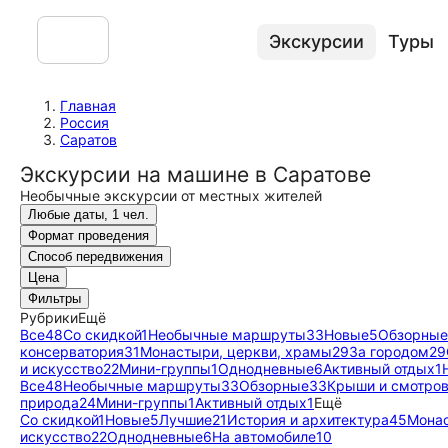
Экскурсии
Туры
Главная
Россия
Саратов
Экскурсии на машине в Саратове
Необычные экскурсии от местных жителей
Любые даты, 1 чел.
Формат проведения
Способ передвижения
Цена
Фильтры
Рубрики
Ещё
Все
48
Со скидкой
1
Необычные маршруты
33
Новые
5
Обзорные
консерватория
31
Монастыри, церкви, храмы
29
За городом
29
и искусство
22
Мини-группы
1
Однодневные
6
Активный отдых
1
Все
48
Необычные маршруты
33
Обзорные
33
Крыши и смотро
природа
24
Мини-группы
1
Активный отдых
1
Ещё
Со скидкой
1
Новые
5
Лучшие
21
История и архитектура
45
Монас
искусство
22
Однодневные
6
На автомобиле
10