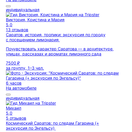
индивидуальная
Виктория, Кристина и Мария
5,0
13 отзывов
Саратов, история, тропики: экскурсия по городу
с посещением лимонария
Почувствовать характер Саратова — в архитектуре,
улицах, рассказах и ароматах лимонного сада
7500 ₽
за группу, 1–3 чел.
6 часов
На автомобиле
индивидуальная
Михаил
5,0
5 отзывов
Космический Саратов: по следам Гагарина (+
экскурсия по Энгельсу)