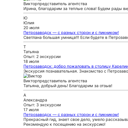
Виктор
представитель агентства
Ирина, благодарим за теплые слова! Будем рады ви
Ю
Юлия
20 июля
Петрозаводск — с разных сторон и с пикником!
Светлана большая умница!!! Если будете в Петрозав
Т
Татьяна
Опыт: 2 экскурсии
18 июля
Петрозаводск: добро пожаловать в столицу Карелии
Экскурсия познавательная. Знакомство с Петрозав
Виктор
представитель агентства
Татьяна, добрый день! Благодарим за отзыв!
А
Александра
Опыт: 3 экскурсии
17 июля
Петрозаводск — с разных сторон и с пикником!
Прекрасный гид, знает свое дело, умело рассказыв
Рекомендую к посещению на экскурсию!