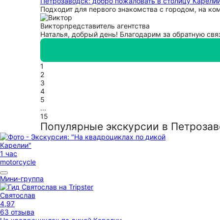
Петрозаводск: добро пожаловать в столицу Карелии
Подходит для первого знакомства с городом, на к
Виктор
представитель агентства
Наталья, добрый день! Благодарим за обратную свя
1
2
3
4
5
...
15
Популярные экскурсии в Петрозав
1 час
motorcycle
Мини-группа
Святослав
4,97
63 отзыва