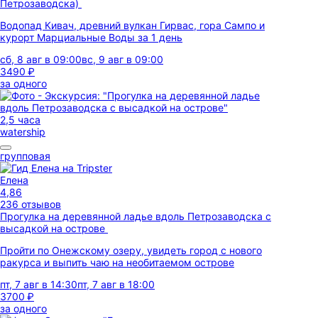
Петрозаводска)
Водопад Кивач, древний вулкан Гирвас, гора Сампо и
курорт Марциальные Воды за 1 день
сб, 8 авг в 09:00
вс, 9 авг в 09:00
3490 ₽
за одного
2,5 часа
watership
групповая
Елена
4,86
236 отзывов
Прогулка на деревянной ладье вдоль Петрозаводска с
высадкой на острове
Пройти по Онежскому озеру, увидеть город с нового
ракурса и выпить чаю на необитаемом острове
пт, 7 авг в 14:30
пт, 7 авг в 18:00
3700 ₽
за одного