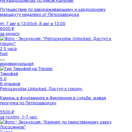
На квадроциклах по дикой Карелии
Путешествие по завораживающему и хардкорному
маршруту недалеко от Петрозаводска
пт, 7 авг в 13:00
сб, 8 авг в 13:00
6000 ₽
за одного
2,5 часа
foot
индивидуальная
Тимофей
5,0
6 отзывов
Petrozavodsк Unlocked. Доступ к городу
Камень в фундаменте и Финляндия в судьбе: живая
прогулка по Петрозаводску
5500 ₽
за группу, 1–7 чел.
2 часа