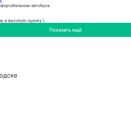
!
омфортабельном автобусе
зь и высокую оценку )
Показать ещё
одске