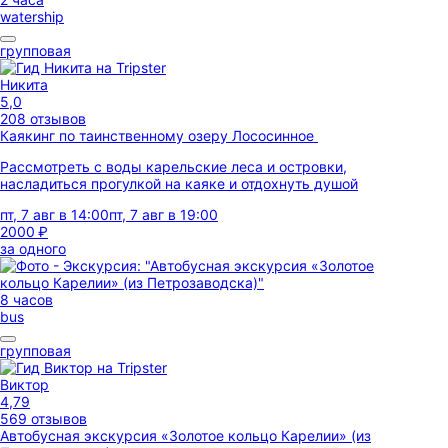
watership
групповая
Никита
5,0
208 отзывов
Каякинг по таинственному озеру Лососинное
Рассмотреть с воды карельские леса и островки,
насладиться прогулкой на каяке и отдохнуть душой
пт, 7 авг в 14:00
пт, 7 авг в 19:00
2000 ₽
за одного
8 часов
bus
групповая
Виктор
4,79
569 отзывов
Автобусная экскурсия «Золотое кольцо Карелии» (из