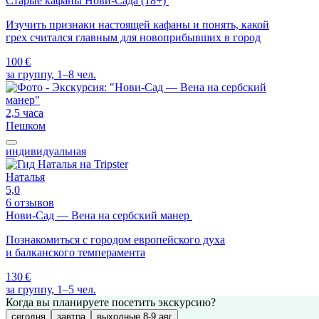
Старые кафаны Нови-Сада (18+)
Изучить признаки настоящей кафаны и понять, какой
грех считался главным для новоприбывших в город
100 €
за группу, 1–8 чел.
2,5 часа
Пешком
индивидуальная
Наталья
5,0
6 отзывов
Нови-Сад — Вена на сербский манер
Познакомиться с городом европейского духа
и балканского темперамента
130 €
за группу, 1–5 чел.
Когда вы планируете посетить экскурсию?
сегодня
завтра
выходные 8-9 авг