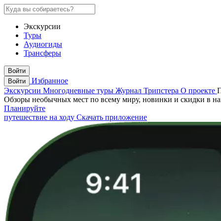
Экскурсии
Туры
Аудиогиды
Трансферы
Войти
Избранное
Войти
Экскурсии
Многодневные туры
Журнал Трипстера
О проекте
Обзоры необычных мест по всему миру, новинки и скидки в н
Планируйте
путешествие на ходу
Скачать приложение