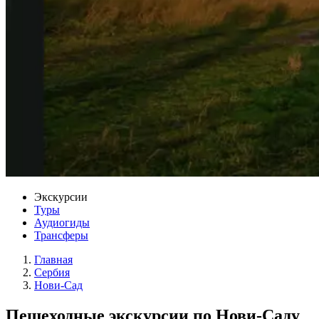
Экскурсии
Туры
Аудиогиды
Трансферы
Главная
Сербия
Нови-Сад
Пешеходные экскурсии по Нови-Саду