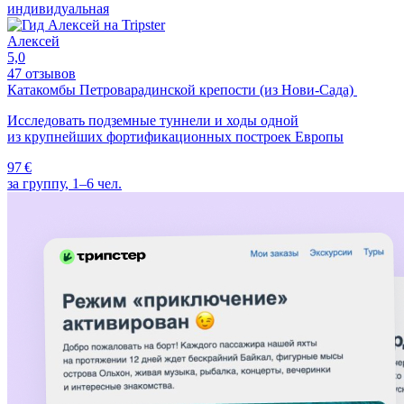
индивидуальная
Алексей
5,0
47 отзывов
Катакомбы Петроварадинской крепости (из Нови-Сада)
Исследовать подземные туннели и ходы одной
из крупнейших фортификационных построек Европы
97 €
за группу, 1–6 чел.