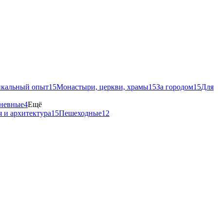
кальный опыт
15
Монастыри, церкви, храмы
15
За городом
15
Для
невные
4
Ещё
 и архитектура
15
Пешеходные
12