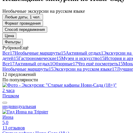
Необычные экскурсии на русском языке
Любые даты, 1 чел.
Формат проведения
Способ передвижения
Цена
Фильтры
Рубрики
Ещё
Все
17
Необычные маршруты
15
Активный отдых
1
Экскурсии на 
детей
15
Гастрономические
15
Музеи и искусство
15
История и ар
Все
17
Активный отдых
1
Обзорные
17
Что ещё посмотреть
15
Мона
Необычные маршруты
15
Экскурсии на русском языке
17
Лучшие
12 предложений
По популярности
2 часа
Пешком
индивидуальная
Инна
5,0
13 отзывов