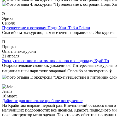
Э
Эрика
6 июля
Путешествие к островам Пода, Хаи, Таб и Рейли
Спасибо за экскурсию, нам все очень понравилось. Экскурсия 
П
Процко
Опыт: 3 экскурсии
21 апреля
Эко-путешествие в питомник слонов и к водопаду Хуай То
Очаровательные слоники, ухоженные! Интересная экскурсия, ос
национальный парк тоже очаровал! Спасибо за экскурсию ☀️
Jelena
16 марта
Дайвинг для новичков: пробное погружение
На Краби мы ныряли первый раз. Впечатлений осталось много и
мельчайших подробностях все нюансы. Красота подводного мира
пока инструктор меня одевал. Так что кому обязательно нужны 