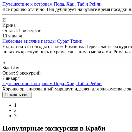
Путешествие к островам Пода, Хаи, Таб и Рейли
Все прошло отлично. Гид дублирует на бумаге время посадки н
И
Ирина
Опыт: 21 экскурсия
10 января
Небесные висячие пагоды Сурат Тхани
Ездили на эти пагоды с гидом Романом. Первая часть экскурси
повязать красную нить в храме, сделанную монахами. Роман-за
S
Stanislav
Опыт: 9 экскурсий
7 января
Путешествие к островам Пода, Хаи, Таб и Рейли
Хорошо организованный маршрут, идеален для знакомства с о
Показать ещё
1
2
3
Популярные экскурсии в Краби