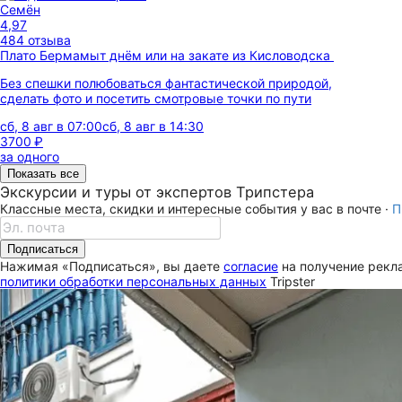
Семён
4,97
484 отзыва
Плато Бермамыт днём или на закате из Кисловодска
Без спешки полюбоваться фантастической природой,
сделать фото и посетить смотровые точки по пути
сб, 8 авг в 07:00
сб, 8 авг в 14:30
3700 ₽
за одного
Показать все
Экскурсии и туры от экспертов Трипстера
Классные места, скидки и интересные события у вас в почте ·
П
Подписаться
Нажимая «Подписаться», вы даете
согласие
на получение рекла
политики обработки персональных данных
Tripster