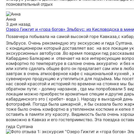
позновательный отдых
Анна
3 дня назад
Озеро Гижгит и «гора богов» Эльбрус: из Кисловодска в мин
‎Позавчера побывала на самой высокой горе Кавказа,с каба
Эльбрусе. Очень рекомендую эту экскурсию и гида Султана.
с кондиционером который доставляет вас на все локации ук
экскурсионных автобусов .Во время поездки гид рассказыва
Кабардино Балкарию и отвечает на все интересующие вопрос
комфортно по температуре в салоне очень аккуратно и без н
или хотите сделать общее фото он предлагает сам или в любо
завтрак в очень атмосферное кафе с национальной кухней ,
сувенирную продукцию и утеплиться для подъёма. Мы посетил
нас своей красотой и историей по времени на стоянке мы был
обратном пути: ‎- долину нарзанов , где мы попробовали 5 вид
локации можно приобрести ароматные специи и другие дары 
кабардинского это ( хребет- вода ). ‎Народу в выходной день
фотографий. Погода была шикарной , я бы сказала было жарк
тоже было очень комфортно в утепленном костюме и кепке по
оставить в памяти эту красоту. Видимость была очень хорош
возможно в Кавказ и его гостеприимство. ‎Эта поездка оста
гида Султана