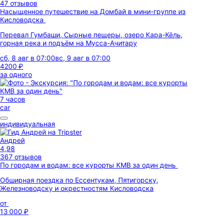
47 отзывов
Насыщенное путешествие на Домбай в мини-группе из
Кисловодска
Перевал Гумбаши, Сырные пещеры, озеро Кара-Кёль,
горная река и подъём на Мусса-Ачитару
сб, 8 авг в 07:00
вс, 9 авг в 07:00
4200 ₽
за одного
7 часов
car
индивидуальная
Андрей
4,98
367 отзывов
По городам и водам: все курорты КМВ за один день
Обширная поездка по Ессентукам, Пятигорску,
Железноводску и окрестностям Кисловодска
от
13 000 ₽