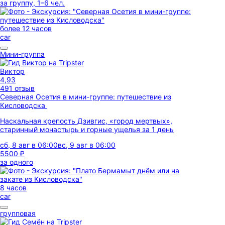
за группу, 1–6 чел.
более 12 часов
car
Мини-группа
Виктор
4,93
491 отзыв
Северная Осетия в мини-группе: путешествие из
Кисловодска
Наскальная крепость Дзивгис, «город мертвых»,
старинный монастырь и горные ущелья за 1 день
сб, 8 авг в 06:00
вс, 9 авг в 06:00
5500 ₽
за одного
8 часов
car
групповая