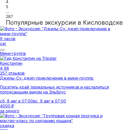
4
5
...
287
Популярные экскурсии в Кисловодске
9 часов
car
Мини-группа
Константин
4,98
257 отзывов
Джилы-Су: джип-приключение в мини-группе
Посетить край термальных источников и насладиться
потрясающим видом на Эльбрус
сб, 8 авг в 07:00
вс, 9 авг в 07:00
4000 ₽
за одного
скидка