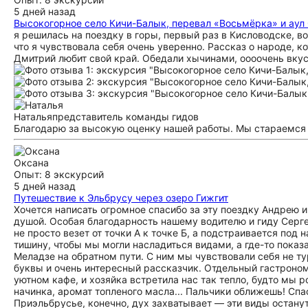
5 дней назад
Высокогорное село Кичи-Балык, перевал «Восьмёрка» и аул
я решилась на поездку в горы, первый раз в Кисловодске, 
что я чувствовала себя очень уверенно. Рассказ о народе, 
Дмитрий любит свой край. Обедали хычинами, оооочень вкус
Наталья
представитель команды гидов
Благодарю за высокую оценку нашей работы. Мы стараемся
Оксана
Опыт: 8 экскурсий
5 дней назад
Путешествие к Эльбрусу через озеро Гижгит
Хочется написать огромное спасибо за эту поездку Андрею и
душой. Особая благодарность нашему водителю и гиду Серге
не просто везет от точки А к точке Б, а подстраивается под 
тишину, чтобы мы могли насладиться видами, а где-то показа
Меладзе на обратном пути. С ним мы чувствовали себя не т
буквы и очень интересный рассказчик. Отдельный гастроно
уютном кафе, и хозяйка встретила нас так тепло, будто мы р
начинка, аромат топленого масла... Пальчики оближешь! Спа
Приэльбрусье, конечно, дух захватывает — эти виды остану