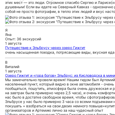
этих мест — это люди. Огромное спасибо Сергею и Ларисе(х
душевным! Если вы едете на Северный Кавказ - однозначно 
собой не просто фотографии, в тепло этих людей и вкус наст
Я
Яна
Опыт: 36 экскурсий
1 августа
Путешествие к Эльбрусу через озеро Гижгит
очень насыщенная поездка, потрясающие виды, вкусная еда -
В
Виталий
1 августа
Озеро Гижгит и «гора богов» Эльбрус: из Кисловодска в мин
Мы замечательно провели время! Нашим гидом был Артемий
населенный пункт, который видно в окне автомобиля - очен
пообщаться, пошутить, атмосфера была очень дружеская и 
на завтрак была примерно через 2,5 часа), и очень комфортн
нас было в достатке свободное время, чтобы сфотографиров
Эльбрусе у нас было примерно 3 часа со всеми подъемами н
покушать + взобраться на свои двоих немного повыше+купит
организаторов и Артемию лично за наш чудесный опыт