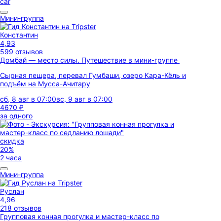
car
Мини-группа
Константин
4,93
599 отзывов
Домбай — место силы. Путешествие в мини-группе
Сырная пещера, перевал Гумбаши, озеро Кара-Кёль и
подъём на Мусса-Ачитару
сб, 8 авг в 07:00
вс, 9 авг в 07:00
4670 ₽
за одного
скидка
20%
2 часа
Мини-группа
Руслан
4,96
218 отзывов
Групповая конная прогулка и мастер-класс по