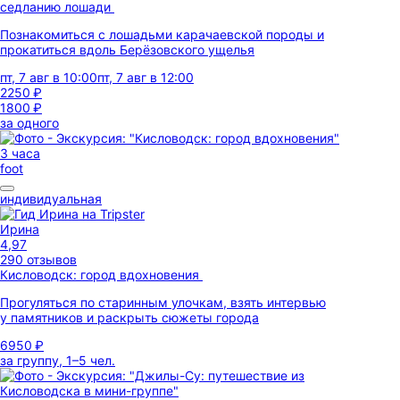
седланию лошади
Познакомиться с лошадьми карачаевской породы и
прокатиться вдоль Берёзовского ущелья
пт, 7 авг в 10:00
пт, 7 авг в 12:00
2250 ₽
1800 ₽
за одного
3 часа
foot
индивидуальная
Ирина
4,97
290 отзывов
Кисловодск: город вдохновения
Прогуляться по старинным улочкам, взять интервью
у памятников и раскрыть сюжеты города
6950 ₽
за группу, 1–5 чел.