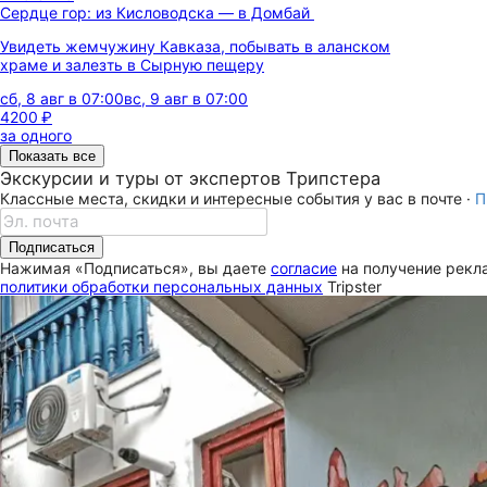
Сердце гор: из Кисловодска — в Домбай
Увидеть жемчужину Кавказа, побывать в аланском
храме и залезть в Сырную пещеру
сб, 8 авг в 07:00
вс, 9 авг в 07:00
4200 ₽
за одного
Показать все
Экскурсии и туры от экспертов Трипстера
Классные места, скидки и интересные события у вас в почте ·
П
Подписаться
Нажимая «Подписаться», вы даете
согласие
на получение рекла
политики обработки персональных данных
Tripster