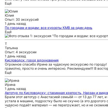
Ещё
Юлия
Опыт: 30 экскурсий
1 день назад
По городам и водам: все курорты КМВ за один день
Нам повезло, что нашем гидом был Алексей: комфортное во
Ещё
путешествуем много, поэтому с уверенностью могу сказать, 
Т
Татьяна
Опыт: 4 экскурсии
1 день назад
Кисловодск: город вдохновения
Огромное спасибо Ирине за чудесную экскурсию по городу! 
грамотно, просто и очень интересно. Рекомендуем!!! В востор
Ещё
Ирина
1 день назад
Автотур по Кисловодску: старинная крепость, Нарзан и вид
Брали этот автотур с Анастасией семьёй — от 13 до 77 лет, 
устала в машине, подростку было не скучно (а это дорогого с
чудесно подаёт материал — не перегружает, но и не скомкив