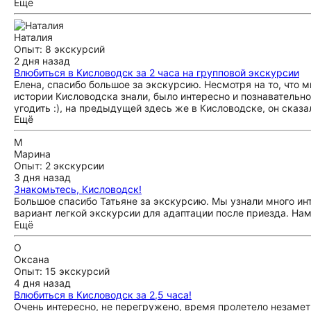
Ещё
проникаешься духом города и региона. Особенно всех впечат
Формат автотура — идеален для компании с детьми и пожил
Огромное спасибо за тёплую атмосферу и за то, что нашли 
Наталия
Опыт: 8 экскурсий
2 дня назад
Влюбиться в Кисловодск за 2 часа на групповой экскурсии
Елена, спасибо большое за экскурсию. Несмотря на то, что 
истории Кисловодска знали, было интересно и познавательно
угодить :), на предыдущей здесь же в Кисловодске, он сказал
Ещё
М
Марина
Опыт: 2 экскурсии
3 дня назад
Знакомьтесь, Кисловодск!
Большое спасибо Татьяне за экскурсию. Мы узнали много ин
вариант легкой экскурсии для адаптации после приезда. Нам
Ещё
О
Оксана
Опыт: 15 экскурсий
4 дня назад
Влюбиться в Кисловодск за 2,5 часа!
Очень интересно, не перегружено, время пролетело незаме