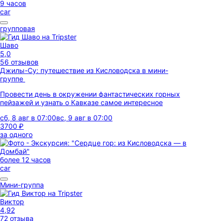
9 часов
car
групповая
Шаво
5,0
56 отзывов
Джилы-Су: путешествие из Кисловодска в мини-
группе
Провести день в окружении фантастических горных
пейзажей и узнать о Кавказе самое интересное
сб, 8 авг в 07:00
вс, 9 авг в 07:00
3700 ₽
за одного
более 12 часов
car
Мини-группа
Виктор
4,92
72 отзыва