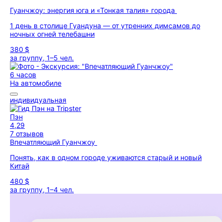
Гуанчжоу: энергия юга и «Тонкая талия» города
1 день в столице Гуандуна — от утренних димсамов до
ночных огней телебашни
380 $
за группу, 1–5 чел.
6 часов
На автомобиле
индивидуальная
Пэн
4,29
7 отзывов
Впечатляющий Гуанчжоу
Понять, как в одном городе уживаются старый и новый
Китай
480 $
за группу, 1–4 чел.