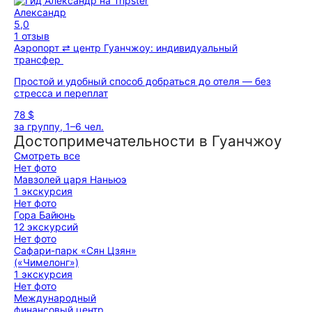
Александр
5,0
1 отзыв
Аэропорт ⇄ центр Гуанчжоу: индивидуальный
трансфер
Простой и удобный способ добраться до отеля — без
стресса и переплат
78 $
за группу, 1–6 чел.
Достопримечательности в Гуанчжоу
Смотреть все
Нет фото
Мавзолей царя Наньюэ
1 экскурсия
Нет фото
Гора Байюнь
12 экскурсий
Нет фото
Сафари-парк «Сян Цзян»
(«Чимелонг»)
1 экскурсия
Нет фото
Международный
финансовый центр