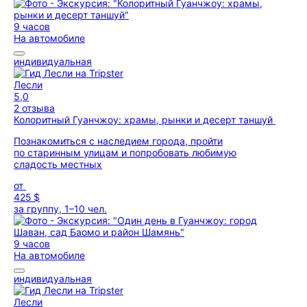
9 часов
На автомобиле
индивидуальная
Лесли
5,0
2 отзыва
Колоритный Гуанчжоу: храмы, рынки и десерт таншуй
Познакомиться с наследием города, пройти
по старинным улицам и попробовать любимую
сладость местных
от
425 $
за группу, 1–10 чел.
9 часов
На автомобиле
индивидуальная
Лесли