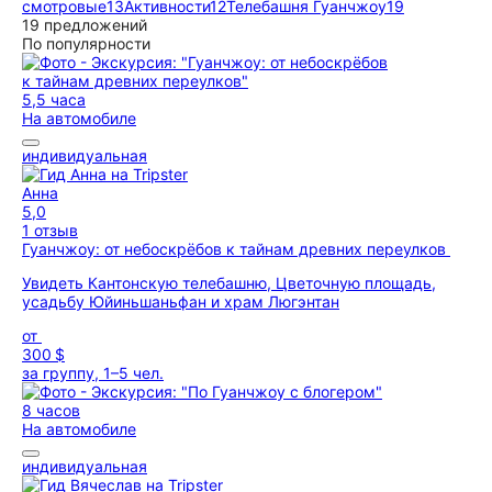
смотровые
13
Активности
12
Телебашня Гуанчжоу
19
19 предложений
По популярности
5,5 часа
На автомобиле
индивидуальная
Анна
5,0
1 отзыв
Гуанчжоу: от небоскрёбов к тайнам древних переулков
Увидеть Кантонскую телебашню, Цветочную площадь,
усадьбу Юйиньшаньфан и храм Люгэнтан
от
300 $
за группу, 1–5 чел.
8 часов
На автомобиле
индивидуальная