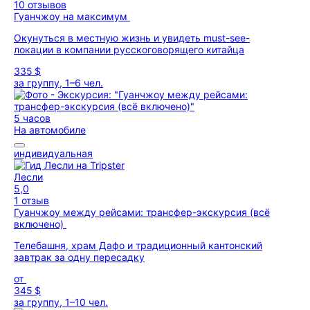
10 отзывов
Гуанчжоу на максимум
Окунуться в местную жизнь и увидеть must-see-
локации в компании русскоговорящего китайца
335 $
за группу, 1–6 чел.
5 часов
На автомобиле
индивидуальная
Лесли
5,0
1 отзыв
Гуанчжоу между рейсами: трансфер-экскурсия (всё
включено)
Телебашня, храм Дафо и традиционный кантонский
завтрак за одну пересадку
от
345 $
за группу, 1–10 чел.