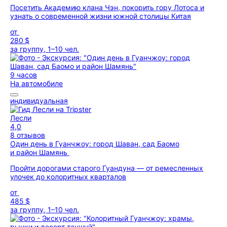
Посетить Академию клана Чэн, покорить гору Лотоса и
узнать о современной жизни южной столицы Китая
от
280 $
за группу, 1–10 чел.
9 часов
На автомобиле
индивидуальная
Лесли
4,0
8 отзывов
Один день в Гуанчжоу: город Шаван, сад Баомо
и район Шамянь
Пройти дорогами старого Гуандуна — от ремесленных
улочек до колоритных кварталов
от
485 $
за группу, 1–10 чел.