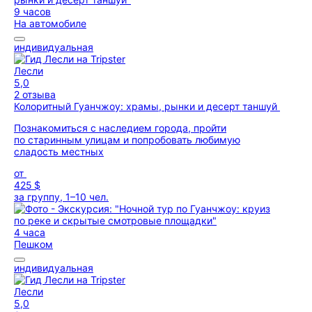
9 часов
На автомобиле
индивидуальная
Лесли
5,0
2 отзыва
Колоритный Гуанчжоу: храмы, рынки и десерт таншуй
Познакомиться с наследием города, пройти
по старинным улицам и попробовать любимую
сладость местных
от
425 $
за группу, 1–10 чел.
4 часа
Пешком
индивидуальная
Лесли
5,0