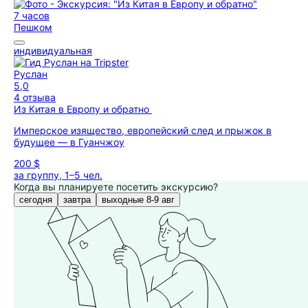
7 часов
Пешком
индивидуальная
Руслан
5,0
4 отзыва
Из Китая в Европу и обратно
Имперское изящество, европейский след и прыжок в
будущее — в Гуанчжоу
200 $
за группу, 1–5 чел.
Когда вы планируете посетить экскурсию?
сегодня
завтра
выходные 8-9 авг