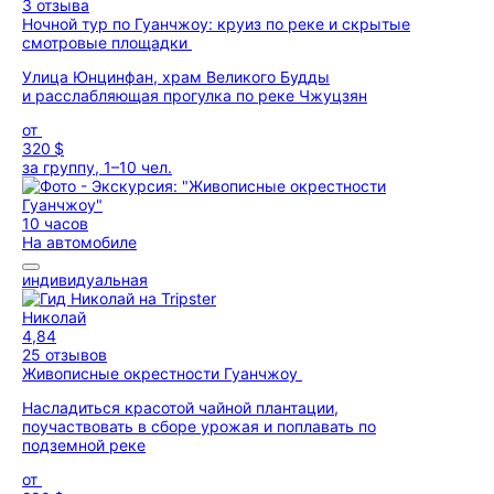
3 отзыва
Ночной тур по Гуанчжоу: круиз по реке и скрытые
смотровые площадки
Улица Юнцинфан, храм Великого Будды
и расслабляющая прогулка по реке Чжуцзян
от
320 $
за группу, 1–10 чел.
10 часов
На автомобиле
индивидуальная
Николай
4,84
25 отзывов
Живописные окрестности Гуанчжоу
Насладиться красотой чайной плантации,
поучаствовать в сборе урожая и поплавать по
подземной реке
от