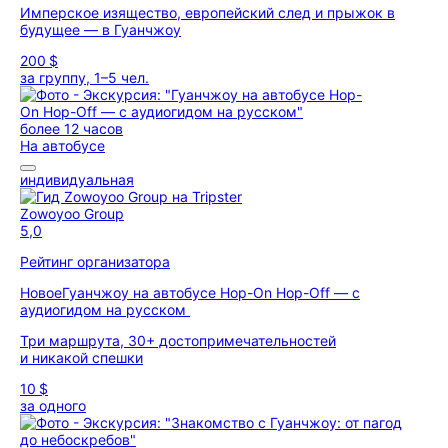
Имперское изящество, европейский след и прыжок в
будущее — в Гуанчжоу
200 $
за группу, 1–5 чел.
более 12 часов
На автобусе
индивидуальная
Zowoyoo Group
5,0
Рейтинг организатора
Новое
Гуанчжоу на автобусе Hop-On Hop-Off — с
аудиогидом на русском
Три маршрута, 30+ достопримечательностей
и никакой спешки
10 $
за одного