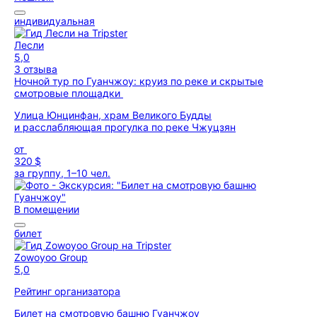
индивидуальная
Лесли
5,0
3 отзыва
Ночной тур по Гуанчжоу: круиз по реке и скрытые
смотровые площадки
Улица Юнцинфан, храм Великого Будды
и расслабляющая прогулка по реке Чжуцзян
от
320 $
за группу, 1–10 чел.
В помещении
билет
Zowoyoo Group
5,0
Рейтинг организатора
Билет на смотровую башню Гуанчжоу