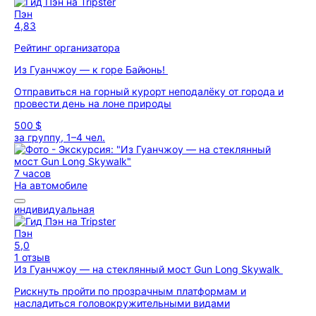
Пэн
4,83
Рейтинг организатора
Из Гуанчжоу — к горе Байюнь!
Отправиться на горный курорт неподалёку от города и
провести день на лоне природы
500 $
за группу, 1–4 чел.
7 часов
На автомобиле
индивидуальная
Пэн
5,0
1 отзыв
Из Гуанчжоу — на стеклянный мост Gun Long Skywalk
Рискнуть пройти по прозрачным платформам и
насладиться головокружительными видами