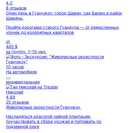
4,0
8 отзывов
Один день в Гуанчжоу: город Шаван, сад Баомо и район
Шамянь
Пройти дорогами старого Гуандуна — от ремесленных
улочек до колоритных кварталов
от
485 $
за группу, 1–10 чел.
10 часов
На автомобиле
индивидуальная
Николай
4,84
25 отзывов
Живописные окрестности Гуанчжоу
Насладиться красотой чайной плантации,
поучаствовать в сборе урожая и поплавать по
подземной реке