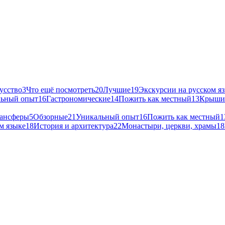
усство
3
Что ещё посмотреть
20
Лучшие
19
Экскурсии на русском я
льный опыт
16
Гастрономические
14
Пожить как местный
13
Крыши 
ансферы
5
Обзорные
21
Уникальный опыт
16
Пожить как местный
1
м языке
18
История и архитектура
22
Монастыри, церкви, храмы
18