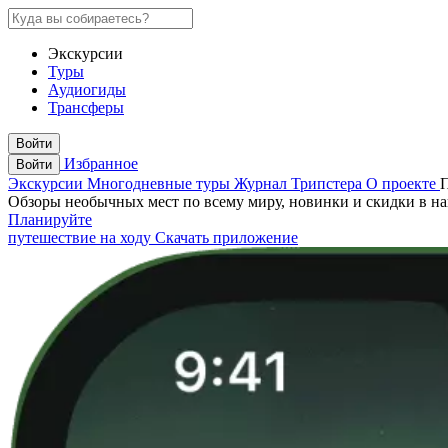
Экскурсии
Туры
Аудиогиды
Трансферы
Войти
Избранное
Войти
Экскурсии
Многодневные туры
Журнал Трипстера
О проекте
Обзоры необычных мест по всему миру, новинки и скидки в н
Планируйте
путешествие на ходу
Скачать приложение