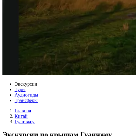
Экскурсии
Туры
Аудиогиды
Трансферы
Главная
Китай
Гуанчжоу
Экскурсии по крышам Гуанчжоу