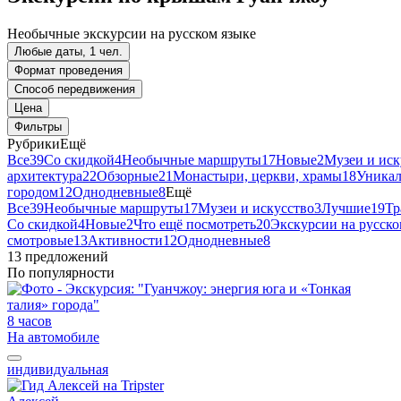
Необычные экскурсии на русском языке
Любые даты, 1 чел.
Формат проведения
Способ передвижения
Цена
Фильтры
Рубрики
Ещё
Все
39
Со скидкой
4
Необычные маршруты
17
Новые
2
Музеи и иск
архитектура
22
Обзорные
21
Монастыри, церкви, храмы
18
Уника
городом
12
Однодневные
8
Ещё
Все
39
Необычные маршруты
17
Музеи и искусство
3
Лучшие
19
Тр
Со скидкой
4
Новые
2
Что ещё посмотреть
20
Экскурсии на русско
смотровые
13
Активности
12
Однодневные
8
13 предложений
По популярности
8 часов
На автомобиле
индивидуальная