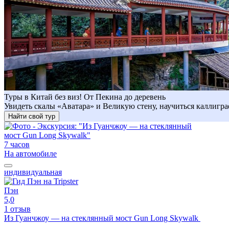
Туры в Китай без виз! От Пекина до деревень
Увидеть скалы «Аватара» и Великую стену, научиться каллигра
Найти свой тур
7 часов
На автомобиле
индивидуальная
Пэн
5,0
1 отзыв
Из Гуанчжоу — на стеклянный мост Gun Long Skywalk