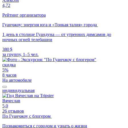
Алексей
4,72
Рейтинг организатора
Гуанчжоу: энергия юга и «Тонкая талия» города
1 день в столице Гуандуна — от утренних димсамов до
ночных огней телебашни
380 $
за группу, 1–5 чел.
скидка
5%
8 часов
На автомобиле
индивидуальная
Вячеслав
5,0
26 отзывов
По Гуанчжоу с блогером
Познакомиться с городом и узнать о жизни