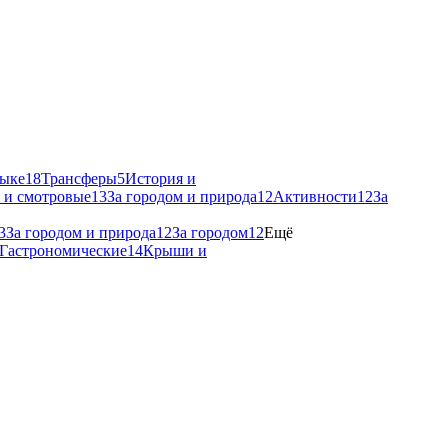
зыке
18
Трансферы
5
История и
и смотровые
13
За городом и природа
12
Активности
12
За
3
За городом и природа
12
За городом
12
Ещё
Гастрономические
14
Крыши и