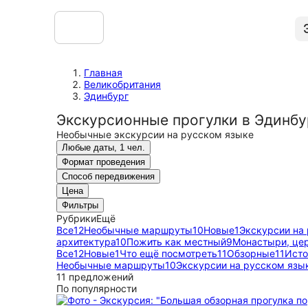
Главная
Великобритания
Эдинбург
Экскурсионные прогулки в Эдинбу
Необычные экскурсии на русском языке
Любые даты, 1 чел.
Формат проведения
Способ передвижения
Цена
Фильтры
Рубрики
Ещё
Все
12
Необычные маршруты
10
Новые
1
Экскурсии на
архитектура
10
Пожить как местный
9
Монастыри, це
Все
12
Новые
1
Что ещё посмотреть
11
Обзорные
11
Исто
Необычные маршруты
10
Экскурсии на русском язы
11 предложений
По популярности