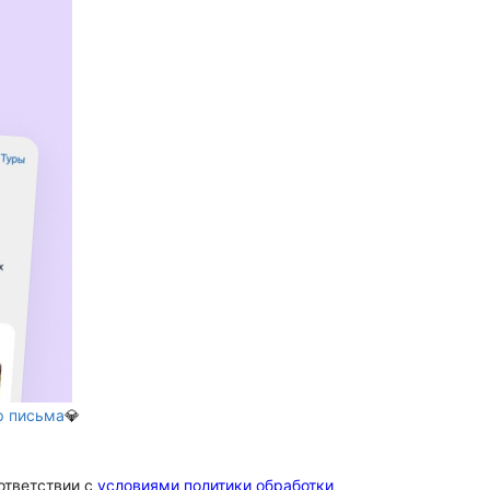
р письма
💎
ответствии c
условиями политики обработки