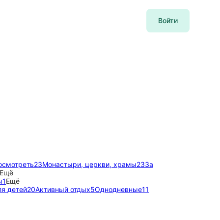
Войти
осмотреть
23
Монастыри, церкви, храмы
23
За
Ещё
ы
1
Ещё
я детей
20
Активный отдых
5
Однодневные
11