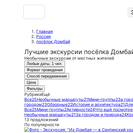
Главная
Россия
посёлок Домбай
Лучшие экскурсии посёлка Домба
Необычные экскурсии от местных жителей
Любые даты, 1 чел.
Формат проведения
Способ передвижения
Цена
Фильтры
Рубрики
Ещё
Все
25
Необычные маршруты
21
Мини-группы
2
За гор
городом
23
Обзорные
22
История и архитектура
21
Для
Все
25
Мини-группы
2
Активности
24
Что ещё посмотре
Необычные маршруты
21
За городом и природа
24
Кр
13 предложений
По популярности