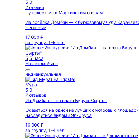
5,0
2 отзыва
Путешествие к Маркинским озёрам
Из посёлка Домбай — к бирюзовому чуду Карачаев
Черкесии
17 000 ₽
за группу, 1–5 чел.
5,5 часа
На автомобиле
индивидуальная
Мурат
5,0
7 отзывов
Из Домбая — на плато Буруш-Сырты
Оказаться на одной из лучших смотровых площадок
насладиться видами Эльбруса
16 000 ₽
за группу, 1–4 чел.