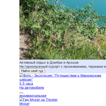
Активный отдых в Домбае и Архызе
На горнолыжный курорт с проживанием, термами и
Найти свой тур
5,5 часа
На автомобиле
индивидуальная
Мурат