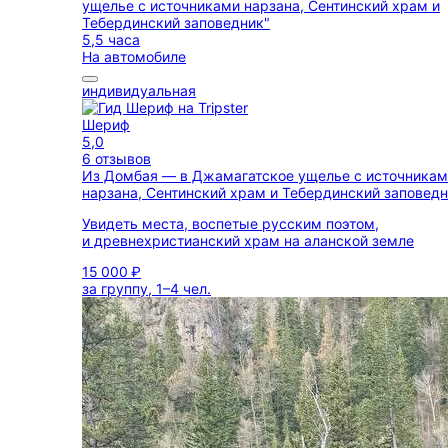
5,5 часа
На автомобиле
индивидуальная
Шериф
5,0
6 отзывов
Из Домбая — в Джамагатское ущелье с источника
нарзана, Сентинский храм и Тебердинский заповед
Увидеть места, воспетые русским поэтом,
и древнехристианский храм на аланской земле
15 000 ₽
за группу, 1–4 чел.