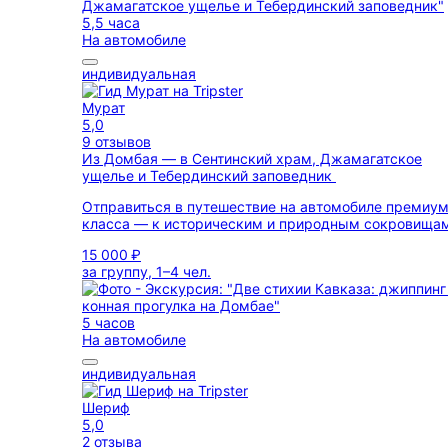
5,5 часа
На автомобиле
индивидуальная
Мурат
5,0
9 отзывов
Из Домбая — в Сентинский храм, Джамагатское
ущелье и Тебердинский заповедник
Отправиться в путешествие на автомобиле премиум
класса — к историческим и природным сокровища
15 000 ₽
за группу, 1–4 чел.
5 часов
На автомобиле
индивидуальная
Шериф
5,0
2 отзыва