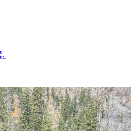
ми
ник