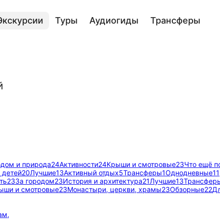
Экскурсии
Туры
Аудиогиды
Трансферы
й
одом и природа
24
Активности
24
Крыши и смотровые
23
Что ещё п
 детей
20
Лучшие
13
Активный отдых
5
Трансферы
1
Однодневные
11
ть
23
За городом
23
История и архитектура
21
Лучшие
13
Трансфер
ыши и смотровые
23
Монастыри, церкви, храмы
23
Обзорные
22
Дл