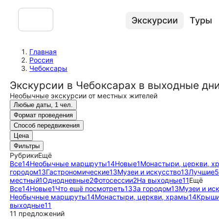
Экскурсии
Туры
Главная
Россия
Чебоксары
Экскурсии в Чебоксарах в выходные дн
Необычные экскурсии от местных жителей
Любые даты, 1 чел.
Формат проведения
Способ передвижения
Цена
Фильтры
Рубрики
Ещё
Все
14
Необычные маршруты
14
Новые
1
Монастыри, церкви, х
городом
13
Гастрономические
13
Музеи и искусство
13
Лучшие
5
местный
1
Однодневные
2
Фотосессии
2
На выходные
11
Ещё
Все
14
Новые
1
Что ещё посмотреть
13
За городом
13
Музеи и ис
Необычные маршруты
14
Монастыри, церкви, храмы
14
Крыши
выходные
11
11 предложений