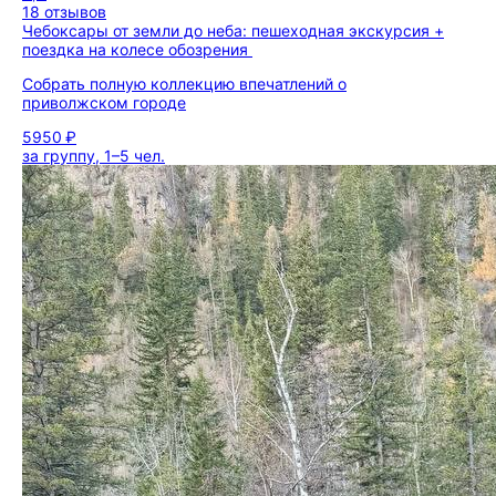
18 отзывов
Чебоксары от земли до неба: пешеходная экскурсия +
поездка на колесе обозрения
Собрать полную коллекцию впечатлений о
приволжском городе
5950 ₽
за группу, 1–5 чел.