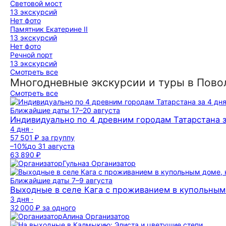
Световой мост
13 экскурсий
Нет фото
Памятник Екатерине II
13 экскурсий
Нет фото
Речной порт
13 экскурсий
Смотреть все
Многодневные экскурсии и туры в Пов
Смотреть все
Ближайшие даты
17–20 августа
Индивидуально по 4 древним городам Татарстана за
4 дня ·
57 501 ₽
за группу
–10%
до 31 августа
63 890 ₽
Гульназ
Организатор
Ближайшие даты
7–9 августа
Выходные в селе Кага с проживанием в купольным 
3 дня ·
32 000 ₽
за одного
Алина
Организатор