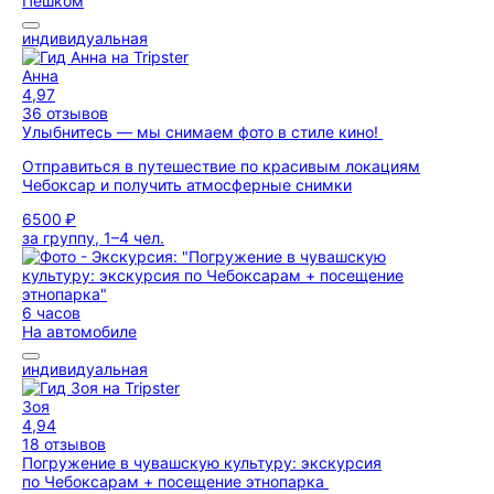
Пешком
индивидуальная
Анна
4,97
36 отзывов
Улыбнитесь — мы снимаем фото в стиле кино!
Отправиться в путешествие по красивым локациям
Чебоксар и получить атмосферные снимки
6500 ₽
за группу, 1–4 чел.
6 часов
На автомобиле
индивидуальная
Зоя
4,94
18 отзывов
Погружение в чувашскую культуру: экскурсия
по Чебоксарам + посещение этнопарка