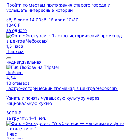
Пройти по местам притяжения старого города и
услышать интересные истории
сб, 8 авг в 14:00
сб, 15 авг в 10:30
1340 ₽
за одного
1,5 часа
Пешком
индивидуальная
Любовь
4,54
13 отзывов
Гастро-исторический променад в центре Чебоксар
Узнать и понять чувашскую культуру через
национальную кухню
6000 ₽
за группу, 1–4 чел.
1 час