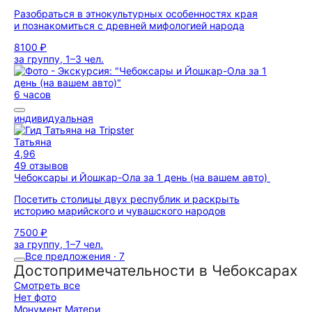
Разобраться в этнокультурных особенностях края
и познакомиться с древней мифологией народа
8100 ₽
за группу, 1–3 чел.
6 часов
индивидуальная
Татьяна
4,96
49 отзывов
Чебоксары и Йошкар-Ола за 1 день (на вашем авто)
Посетить столицы двух республик и раскрыть
историю марийского и чувашского народов
7500 ₽
за группу, 1–7 чел.
Все предложения · 7
Достопримечательности в Чебоксарах
Смотреть все
Нет фото
Монумент Матери