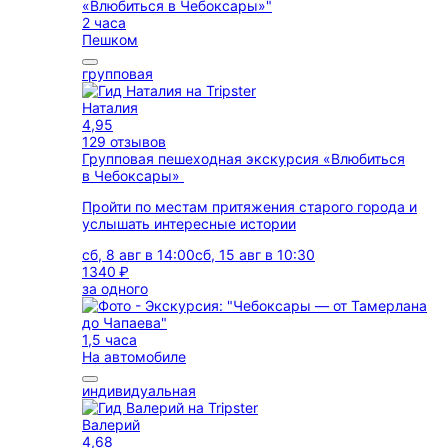
2 часа
Пешком
групповая
Наталия
4,95
129 отзывов
Групповая пешеходная экскурсия «Влюбиться
в Чебоксары»
Пройти по местам притяжения старого города и
услышать интересные истории
сб, 8 авг в 14:00
сб, 15 авг в 10:30
1340 ₽
за одного
1,5 часа
На автомобиле
индивидуальная
Валерий
4,68