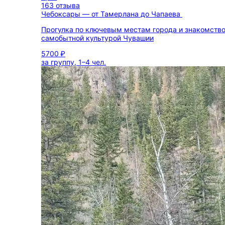
163 отзыва
Чебоксары — от Тамерлана до Чапаева
Прогулка по ключевым местам города и знакомство
самобытной культурой Чувашии
5700 ₽
за группу, 1–4 чел.