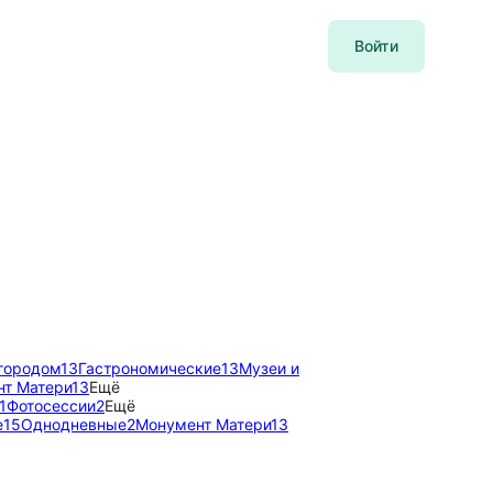
Войти
городом
13
Гастрономические
13
Музеи и
т Матери
13
Ещё
1
Фотосессии
2
Ещё
е
15
Однодневные
2
Монумент Матери
13