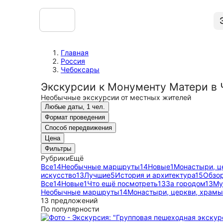
Главная
Россия
Чебоксары
Экскурсии к Монументу Матери в 
Необычные экскурсии от местных жителей
Любые даты, 1 чел.
Формат проведения
Способ передвижения
Цена
Фильтры
Рубрики
Ещё
Все
14
Необычные маршруты
14
Новые
1
Монастыри, ц
искусство
13
Лучшие
5
История и архитектура
15
Обзо
Все
14
Новые
1
Что ещё посмотреть
13
За городом
13
Му
Необычные маршруты
14
Монастыри, церкви, храмы
13 предложений
По популярности