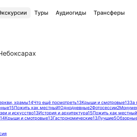
Экскурсии
Туры
Аудиогиды
Трансферы
Чебоксарах
еркви, храмы
14
Что ещё посмотреть
13
Крыши и смотровые
13
За 
рные
15
Пожить как местный
1
Однодневные
2
Фотосессии
2
Монумен
зеи и искусство
13
История и архитектура
15
Пожить как местный
14
Крыши и смотровые
13
Гастрономические
13
Лучшие
5
Обзорны